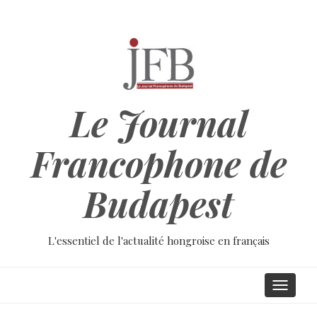
Aller
au
contenu
principal
Le Journal
Francophone de
Budapest
L'essentiel de l'actualité hongroise en français
Main
Toggle
navigati