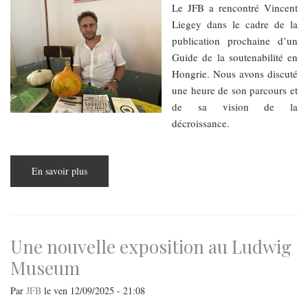
Le JFB a rencontré Vincent
Liegey dans le cadre de la
publication prochaine d’un
Guide de la soutenabilité en
Hongrie. Nous avons discuté
une heure de son parcours et
de sa vision de la
décroissance.
En savoir plus
sur
Une
heure
de
discussion
avec
Vincent
Liegey,
Une nouvelle exposition au Ludwig
ingénieur
spécialiste
Museum
de
la
décroissance
Par
JFB
le
ven 12/09/2025 - 21:08