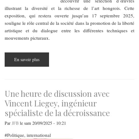
découvrir une sélection d’œuvres
illustrant la diversité et la richesse de l’art hongrois. Cette
exposition, qui restera ouverte jusqu’au 17 septembre 2025,
souligne le rôle central de la société dans la promotion de la liberté
artistique et du dialogue entre les différentes techniques et
mouvements picturaux.
En savoir plus
sur
Société
des
peintres
hongrois
:
30
ans
Une heure de discussion avec
d’excellence
célébré
Vincent Liegey, ingénieur
à
la
spécialiste de la décroissance
galerie
Vigadó
Par
JFB
le
sam 20/09/2025 - 10:21
Politique, international