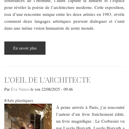
souffrances de l’Homme, l’autre capture la lumière et l’espace
pour révéler la poésie de l’architecture moderne. Cette exposition,
issu d’une rencontre unique entre les deux artistes en 1983, révèle
comment deux langages artistiques peuvent dialoguer et s’unir
dans une même vision humaniste de notre monde.
En savoir plus
sur
Portrait
croisé
:
Quand
Aladár
Farkas
et
L’OEIL DE L'ARCHITECTE
Lucien
Hervé
se
Par
Éva Vámos
le
ven 22/08/2025 - 09:46
rencontrent
Arts plastiques
À peine arrivée à Paris, j’ai rencontré
l’auteur d’un livre fraîchement édité,
un livre magnifique : Le Corbusier vu
par Laszlo Horvath. Laszlo Horvath a