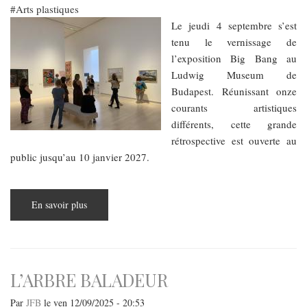
Arts plastiques
Le jeudi 4 septembre s’est
tenu le vernissage de
l’exposition Big Bang au
Ludwig Museum de
Budapest. Réunissant onze
courants artistiques
différents, cette grande
rétrospective est ouverte au
public jusqu’au 10 janvier 2027.
En savoir plus
sur
Une
nouvelle
exposition
au
Ludwig
Museum
L’ARBRE BALADEUR
Par
JFB
le
ven 12/09/2025 - 20:53