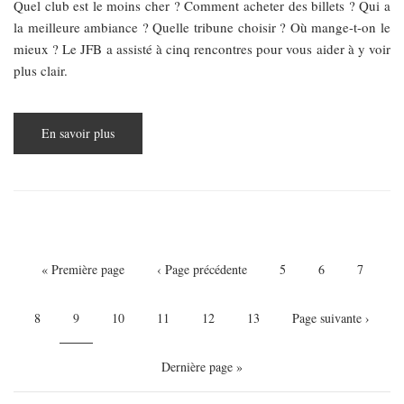
Quel club est le moins cher ? Comment acheter des billets ? Qui a
la meilleure ambiance ? Quelle tribune choisir ? Où mange-t-on le
mieux ? Le JFB a assisté à cinq rencontres pour vous aider à y voir
plus clair.
En savoir plus
sur
Comment
voir
du
foot
à
Budapest
?
-
Pagination
Le
Grand
Première
« Première page
Page
‹ Page précédente
Page
5
Page
6
Page
7
Guide
page
précédente
Page
8
Page
9
Page
10
Page
11
Page
12
Page
13
Page
Page suivante ›
courante
suivante
Dernière
Dernière page »
page