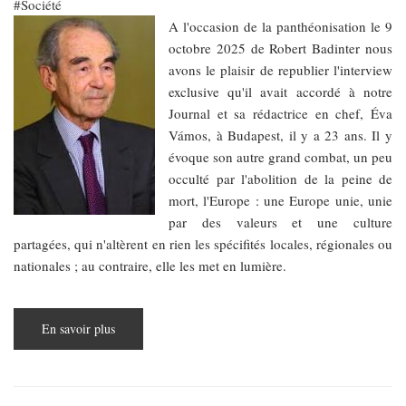
Société
A l'occasion de la panthéonisation le 9
octobre 2025 de Robert Badinter nous
avons le plaisir de republier l'interview
exclusive qu'il avait accordé à notre
Journal et sa rédactrice en chef, Éva
Vámos, à Budapest, il y a 23 ans. Il y
évoque son autre grand combat, un peu
occulté par l'abolition de la peine de
mort, l'Europe : une Europe unie, unie
par des valeurs et une culture
partagées, qui n'altèrent en rien les spécifités locales, régionales ou
nationales ; au contraire, elle les met en lumière.
En savoir plus
sur
Robert
Badinter
au
Panthéon
:
l’Europe