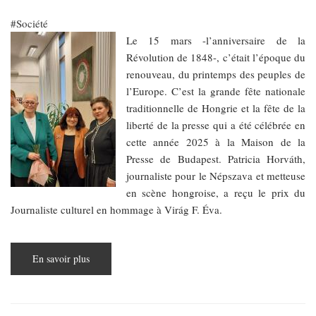
Société
Le 15 mars -l’anniversaire de la
Révolution de 1848-, c’était l’époque du
renouveau, du printemps des peuples de
l’Europe. C’est la grande fête nationale
traditionnelle de Hongrie et la fête de la
liberté de la presse qui a été célébrée en
cette année 2025 à la Maison de la
Presse de Budapest. Patricia Horváth,
journaliste pour le Népszava et metteuse
en scène hongroise, a reçu le prix du
Journaliste culturel en hommage à Virág F. Éva.
En savoir plus
sur
La
fête
de
la
liberté