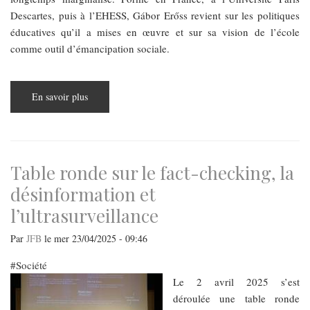
Descartes, puis à l’EHESS, Gábor Erőss revient sur les politiques
éducatives qu’il a mises en œuvre et sur sa vision de l’école
comme outil d’émancipation sociale.
En savoir plus
sur
L’éducation
contre
la
ségrégation
:
entretien
avec
Table ronde sur le fact-checking, la
Gábor
Erőss,
désinformation et
sociologue
engagé
l’ultrasurveillance
et
élu
écologiste
Par
JFB
le
mer 23/04/2025 - 09:46
Société
​​​​​​​Le 2 avril 2025 s’est
déroulée une table ronde