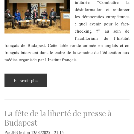
intitulée “Combattre la
désinformation et renforcer
les démocraties européennes
: quel avenir pour le fact-
checking ?” au sein de
l’auditorium de l’Institut
français de Budapest. Cette table ronde animée en anglais et en
français intervient dans le cadre de la semaine de l’éducation aux
médias organisée par l’Institut français.
En savoir plus
sur
Table
ronde
sur
le
fact-
checking,
la
La fête de la liberté de presse à
désinformation
et
Budapest
l’ultrasurveillance
Par
JFB
le
dim 13/04/2025 - 21:15