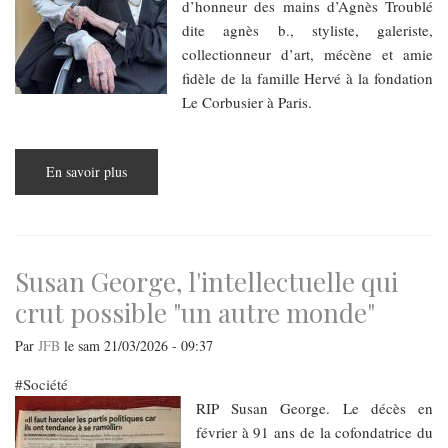
d’honneur des mains d’Agnès Troublé
dite agnès b., styliste, galeriste,
collectionneur d’art, mécène et amie
fidèle de la famille Hervé à la fondation
Le Corbusier à Paris.
En savoir plus
sur
Un
siècle
et
une
Légion
d’honneur
Susan George, l'intellectuelle qui
crut possible "un autre monde"
Par
JFB
le
sam 21/03/2026 - 09:37
Société
RIP Susan George. Le décès en
février à 91 ans de la cofondatrice du