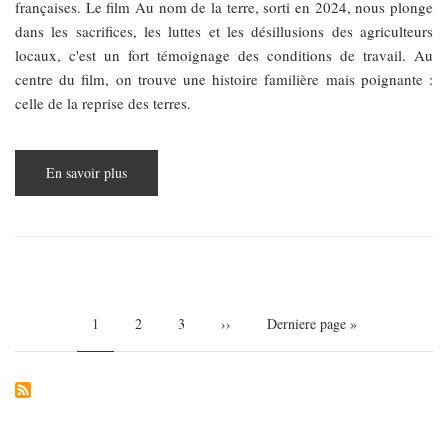
françaises. Le film Au nom de la terre, sorti en 2024, nous plonge
dans les sacrifices, les luttes et les désillusions des agriculteurs
locaux, c'est un fort témoignage des conditions de travail. Au
centre du film, on trouve une histoire familière mais poignante :
celle de la reprise des terres.
En savoir plus
sur
Au
nom
de
la
terre
Pagination
Page
1
Page
2
Page
3
Page
››
Dernière
Derniere page »
courante
suivante
page