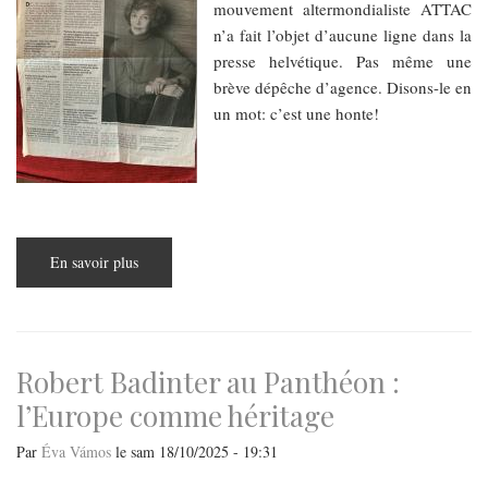
mouvement altermondialiste ATTAC
n’a fait l’objet d’aucune ligne dans la
presse helvétique. Pas même une
brève dépêche d’agence. Disons-le en
un mot: c’est une honte!
En savoir plus
sur
Susan
George,
l'intellectuelle
qui
crut
possible
"un
Robert Badinter au Panthéon :
autre
monde"
l’Europe comme héritage
Par
Éva Vámos
le
sam 18/10/2025 - 19:31