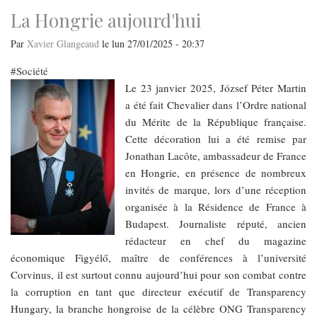
de
presse
La Hongrie aujourd'hui
à
Budapest
Par
Xavier Glangeaud
le
lun 27/01/2025 - 20:37
Société
Le 23 janvier 2025, József Péter Martin
a été fait Chevalier dans l’Ordre national
du Mérite de la République française.
Cette décoration lui a été remise par
Jonathan Lacôte, ambassadeur de France
en Hongrie, en présence de nombreux
invités de marque, lors d’une réception
organisée à la Résidence de France à
Budapest. Journaliste réputé, ancien
rédacteur en chef du magazine
économique Figyélő, maître de conférences à l’université
Corvinus, il est surtout connu aujourd’hui pour son combat contre
la corruption en tant que directeur exécutif de Transparency
Hungary, la branche hongroise de la célèbre ONG Transparency