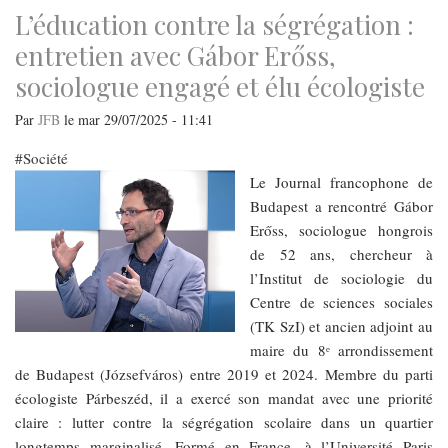
comme
L’éducation contre la ségrégation :
héritage
entretien avec Gábor Erőss,
sociologue engagé et élu écologiste
Par
JFB
le
mar 29/07/2025 - 11:41
Société
Le Journal francophone de
Budapest a rencontré Gábor
Erőss, sociologue hongrois
de 52 ans, chercheur à
l’Institut de sociologie du
Centre de sciences sociales
(TK SzI) et ancien adjoint au
maire du 8ᵉ arrondissement
de Budapest (Józsefváros) entre 2019 et 2024. Membre du parti
écologiste Párbeszéd, il a exercé son mandat avec une priorité
claire : lutter contre la ségrégation scolaire dans un quartier
longtemps marginalisé. Formé en France, à l’Université Paris