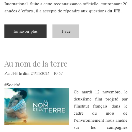
International. Suite à cette reconnaissance officielle, couronnant 20
années d’efforts, il a accepté de répondre aux questions du JFB.
En savoir plus
sur
1 vue
La
Hongrie
aujourd'hui
Au nom de la terre
Par
JFB
le
dim 24/11/2024 - 10:57
Société
Ce mardi 12 novembre, le
deuxième film projeté par
l’Institut français dans le
cadre du mois de
l’environnement nous amène
sur les campagnes