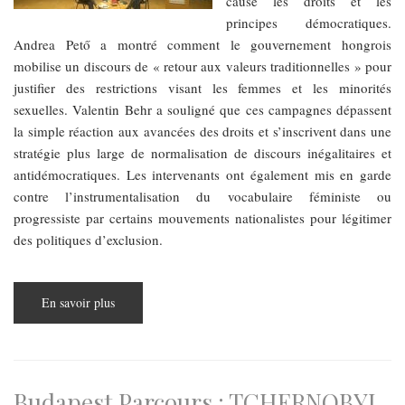
cause les droits et les
principes démocratiques.
Andrea Pető a montré comment le gouvernement hongrois
mobilise un discours de « retour aux valeurs traditionnelles » pour
justifier des restrictions visant les femmes et les minorités
sexuelles. Valentin Behr a souligné que ces campagnes dépassent
la simple réaction aux avancées des droits et s’inscrivent dans une
stratégie plus large de normalisation de discours inégalitaires et
antidémocratiques. Les intervenants ont également mis en garde
contre l’instrumentalisation du vocabulaire féministe ou
progressiste par certains mouvements nationalistes pour légitimer
des politiques d’exclusion.
En savoir plus
sur
Politiques
anti-
genre
:
fabriquer
l'ennemi,
défaire
Budapest Parcours : TCHERNOBYL,
les