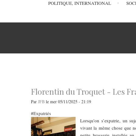
Main
POLITIQUE, INTERNATIONAL
SOC
navigation
Fil
d'Ariane
Florentin du Troquet - Les F
Par
JFB
le
mer 05/11/2025 - 21:19
Expatriés
​​​​​​​Lorsqu’on s’expatrie, 
vivant la même chose que nou
petite brasserie installée