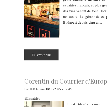
expatriés français, et plus g
des vins venant de tout l’Hex
maison ». Le gérant de ce p
Budapest depuis cinq ans.
En savoir plus
sur
Florentin
du
Troquet
-
Les
Français
de
Corentin du Courrier d’Europ
Budapest
Par
JFB
le
sam 18/10/2025 - 19:45
Expatriés
Il est 16h32 ce samedi l