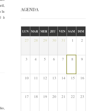
il,
AGENDA
 la
é à
LUN
MAR
MER
JEU
VEN
SAM
DIM
27
28
29
30
31
1
2
3
4
5
6
7
8
9
10
11
12
13
14
15
16
17
18
19
20
21
22
23
io,