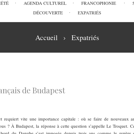
IÉTÉ
AGENDA CULTUREL
FRANCOPHONIE
DÉCOUVERTE
EXPATRIÉS
Accueil
Expatriés
rançais de Budapest
un sujet requiert vite une importance capitale : où se faire de nouveaux 
s ? À Budapest, la réponse à cette question s’appelle Le Troquet. Ce
 au bord du Danube s’est imposée depuis trois ans comme le repère 