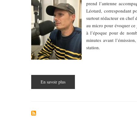
prend l’antenne accompag
Léotard, correspondant po
surtout rédacteur en chef
au micro pour évoquer ce jo
à l’époque pour de nombr
minutes avant l’émission,
station.
En savoir plus
sur
Corentin
du
Courrier
d’Europe
Centrale
-
Les
Français
de
Budapest