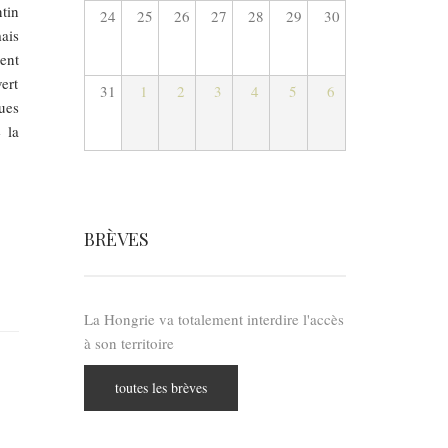
tin
24
25
26
27
28
29
30
ais
ent
vert
31
1
2
3
4
5
6
ues
 la
BRÈVES
La Hongrie va totalement interdire l'accès
à son territoire
toutes les brèves