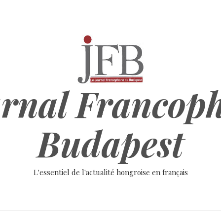
rnal Francop
Budapest
L'essentiel de l'actualité hongroise en français