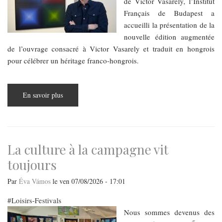
de Victor Vasarely, l’Institut
Français de Budapest a
accueilli la présentation de la
nouvelle édition augmentée
de l’ouvrage consacré à Victor Vasarely et traduit en hongrois
pour célébrer un héritage franco-hongrois.
En savoir plus
sur
Vasarely :
Une
saga
dans
le
siècle,
présentée
La culture à la campagne vit
à
l’Institut
toujours
Français
à
Budapest
Par
Éva Vámos
le
ven 07/08/2026 - 17:01
Loisirs-Festivals
Nous sommes devenus des