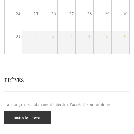
24
25
26
27
28
29
30
31
1
2
3
4
5
6
BRÈVES
La Hongrie va totalement interdire l'accès à son territoire
toutes les brèves