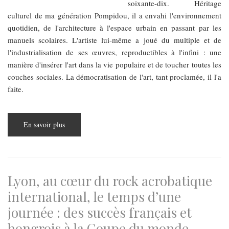
soixante-dix. Héritage
culturel de ma génération Pompidou, il a envahi l'environnement
quotidien, de l'architecture à l'espace urbain en passant par les
manuels scolaires. L'artiste lui-même a joué du multiple et de
l'industrialisation de ses œuvres, reproductibles à l'infini : une
manière d'insérer l'art dans la vie populaire et de toucher toutes les
couches sociales. La démocratisation de l'art, tant proclamée, il l'a
faite.
En savoir plus
sur
Budapest
Parcours
:
Vasarely
est
un
jeu
Lyon, au cœur du rock acrobatique
d’enfant
et
international, le temps d’une
une
IP
journée : des succès français et
d’importance
hongrois à la Coupe du monde