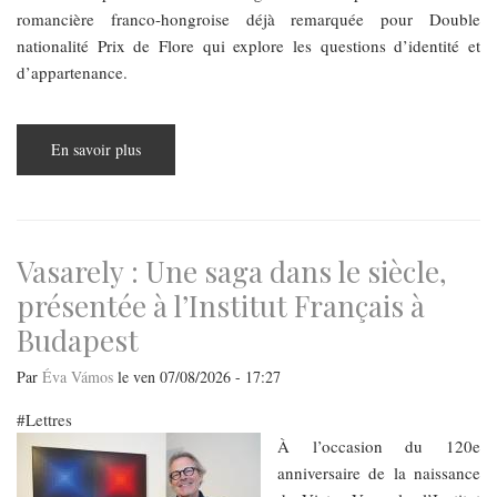
romancière franco-hongroise déjà remarquée pour Double
nationalité Prix de Flore qui explore les questions d’identité et
d’appartenance.
En savoir plus
sur
Les
Flâneurs
de
Budapest
Vasarely : Une saga dans le siècle,
présentée à l’Institut Français à
Budapest
Par
Éva Vámos
le
ven 07/08/2026 - 17:27
Lettres
À l’occasion du 120e
anniversaire de la naissance