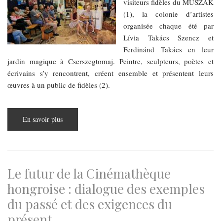
visiteurs fidèles du MŰSZAK
(1), la colonie d’artistes
organisée chaque été par
Lívia Takács Szencz et
Ferdinánd Takács en leur
jardin magique à Cserszegtomaj. Peintre, sculpteurs, poètes et
écrivains s’y rencontrent, créent ensemble et présentent leurs
œuvres à un public de fidèles (2).
En savoir plus
sur
La
culture
à
la
campagne
vit
toujours
Le futur de la Cinémathèque
hongroise : dialogue des exemples
du passé et des exigences du
présent