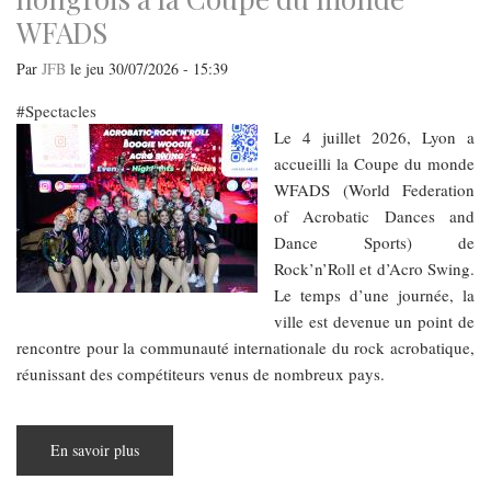
WFADS
Par
JFB
le
jeu 30/07/2026 - 15:39
Spectacles
Le 4 juillet 2026, Lyon a
accueilli la Coupe du monde
WFADS (World Federation
of Acrobatic Dances and
Dance Sports) de
Rock’n’Roll et d’Acro Swing.
Le temps d’une journée, la
ville est devenue un point de
rencontre pour la communauté internationale du rock acrobatique,
réunissant des compétiteurs venus de nombreux pays.
En savoir plus
sur
Lyon,
au