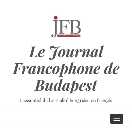
Aller
au
contenu
principal
Le Journal
Francophone de
Budapest
L'essentiel de l'actualité hongroise en français
Main
Toggle
navigati