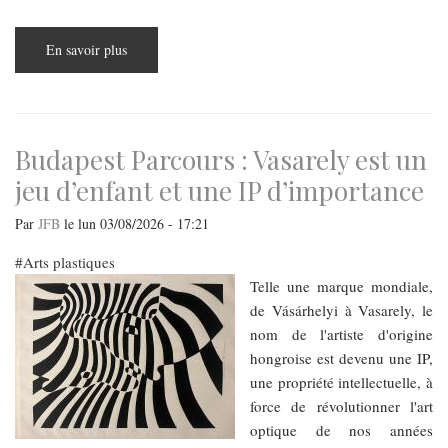
En savoir plus
sur
Le
futur
de
la
Cinémathèque
hongroise
:
Budapest Parcours : Vasarely est un
dialogue
des
jeu d’enfant et une IP d’importance
exemples
du
passé
Par
JFB
le
lun 03/08/2026 - 17:21
et
des
exigences
Arts plastiques
du
Telle une marque mondiale,
présent
de Vásárhelyi à Vasarely, le
nom de l'artiste d'origine
hongroise est devenu une IP,
une propriété intellectuelle, à
force de révolutionner l'art
optique de nos années