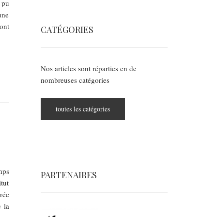
 pu
une
ont
CATÉGORIES
Nos articles sont réparties en de
nombreuses catégories
toutes les catégories
emps
PARTENAIRES
tut
rée
 la