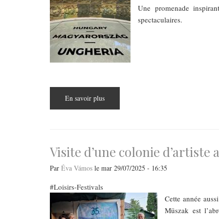
Une promenade inspirant
spectaculaires.
En savoir plus
sur
Budapest
Parcours
:
Les
pavillons
français
et
Visite d’une colonie d’artiste
hongrois
unis
dans
Par
Éva Vámos
le
mar 29/07/2025 - 16:35
un
même
Loisirs-Festivals
souffle
à
Cette année auss
la
61ᵉ
Müszak est l’abr
Biennale