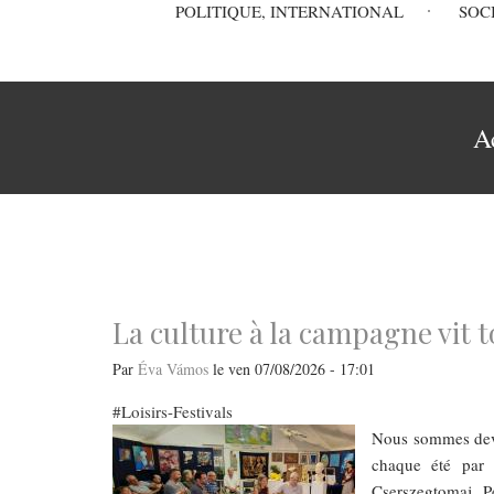
Main
POLITIQUE, INTERNATIONAL
SOC
navigation
Fil
A
d'Ariane
La culture à la campagne vit 
Par
Éva Vámos
le
ven 07/08/2026 - 17:01
Loisirs-Festivals
Nous sommes deve
chaque été par 
Cserszegtomaj. Pe