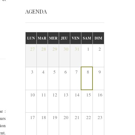
AGENDA
LUN
MAR
MER
JEU
VEN
SAM
DIM
27
28
29
30
31
1
2
3
4
5
6
7
8
9
10
11
12
13
14
15
16
e :
17
18
19
20
21
22
23
urs
ion
nt.