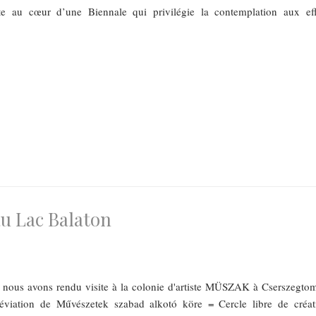
e au cœur d’une Biennale qui privilégie la contemplation aux eff
 au Lac Balaton
i nous avons rendu visite à la colonie d'artiste MÜSZAK à Cserszegtom
éviation de Művészetek szabad alkotó köre = Cercle libre de créat