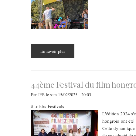
En savoir plus
sur
La
fête
de
la
musique
débarque
à
44ème Festival du film hongr
Budapest
!
Par
JFB
le
sam 15/02/2025 - 20:03
Loisirs-Festivals
L'édition 2024 s'e
hongrois ont été 
Cette dynamique 
de sa volonté de s