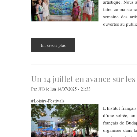
de
artistique. Nous 
Venise
faire connaissan
semaine des arti
ouvertes au publi
En savoir plus
sur
Visite
d’une
colonie
d’artiste
au
Lac
Balaton
Un 14 juillet en avance sur le
Par
JFB
le
lun 14/07/2025 - 21:33
Loisirs-Festivals
L’Institut françai
d’une soirée, un 
français de Budap
organisée dans la