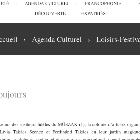
IÉTÉ
AGENDA CULTUREL
FRANCOPHONIE
DÉCOUVERTE
EXPATRIÉS
ccueil
Agenda Culturel
Loisirs-Festiv
toujours
nus des visiteurs fidèles du MŰSZAK (1), la colonie d’artistes organi
Lívia Takács Szencz et Ferdinánd Takács en leur jardin magiqu
intre, sculpteurs, poètes et écrivains s’y rencontrent, créent ensemble