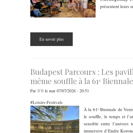
présentent leurs œ
En savoir plus
sur
La
culture
à
la
campagne
vit
toujours
Budapest Parcours : Les pavil
même souffle à la 61ᵉ Biennale
Par
JFB
le
mar 07/07/2026 - 20:51
Loisirs-Festivals
À la 61ᵉ Biennale de Veni
le souffle, le temps et 
sensible entre l’univers 
immersive d’Endre Koroncz