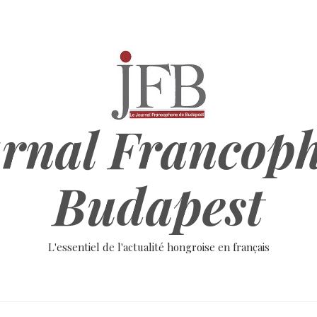
rnal Francop
Budapest
L'essentiel de l'actualité hongroise en français