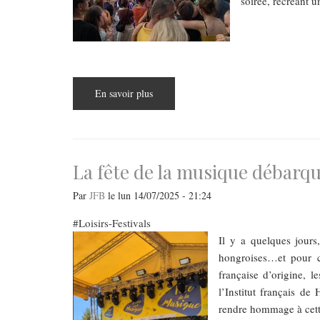
soirée, recréant u
En savoir plus
sur
Un
14
juillet
en
avance
sur
les
La fête de la musique débarqu
rives
du
Danube
Par
JFB
le
lun 14/07/2025 - 21:24
Loisirs-Festivals
Il y a quelques jour
hongroises…et pour ca
française d’origine, l
l’Institut français d
rendre hommage à cette