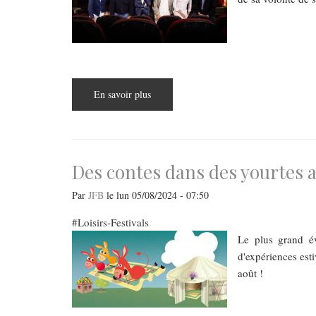
En savoir plus
sur
44ème
Festival
du
film
hongrois
Des contes dans des yourtes au
Par
JFB
le
lun 05/08/2024 - 07:50
Loisirs-Festivals
Le plus grand év
d'expériences esti
août !