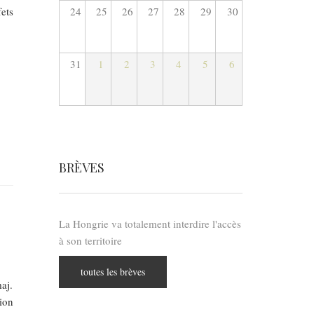
24
25
26
27
28
29
30
ets
31
1
2
3
4
5
6
BRÈVES
La Hongrie va totalement interdire l'accès
à son territoire
toutes les brèves
aj.
ion