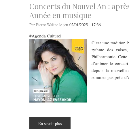
Concerts du Nouvel An : après
Année en musique
Par
Pierre Waline
le
jeu 02/01/2025 - 17:36
Agenda Culturel
C’est une tradition 
rythme des valses
Philharmonie. Cette 
d’animer le concert
depuis la merveill
sommes pas prêts d’o
En savoir plus
sur
Concerts