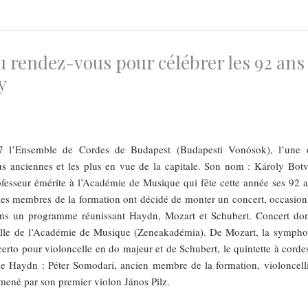
 rendez-vous pour célébrer les 92 ans
y
7 l’Ensemble de Cordes de Budapest (Budapesti Vonósok), l’une 
us anciennes et les plus en vue de la capitale. Son nom : Károly Botv
rofesseur émérite à l’Académie de Musique qui fête cette année ses 92 a
les membres de la formation ont décidé de monter un concert, occasion
ans un programme réunissant Haydn, Mozart et Schubert. Concert do
alle de l’Académie de Musique (Zeneakadémia). De Mozart, la sympho
rto pour violoncelle en do majeur et de Schubert, le quintette à corde
 de Haydn : Péter Somodari, ancien membre de la formation, violoncelli
mené par son premier violon János Pilz.