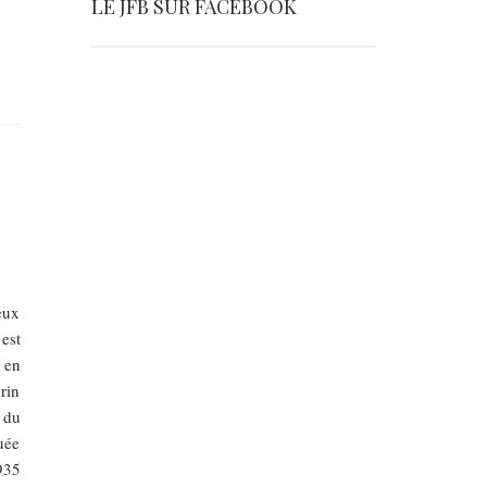
LE JFB SUR FACEBOOK
eux
est
 en
rin
 du
uée
935