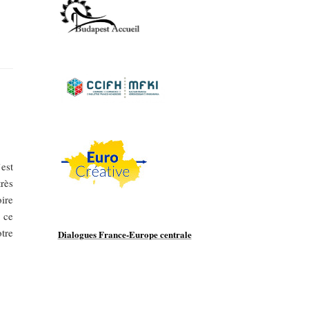
’est
rès
ire
s ce
tre
Dialogues France-Europe centrale