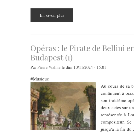
En savoir plus
sur
Le
ténor
Cyrille
Dubois
invité
d’honneur
sur
Opéras : le Pirate de Bellini e
la
scène
Budapest (1)
de
Budapest
Par
Pierre Waline
le
dim 10/11/2024 - 15:01
Musique
Au cours de sa b
continuent à occ
son troisième opé
deux actes sur un
représentée à Lo
compositeur. Se 
jusqu'à la fin du