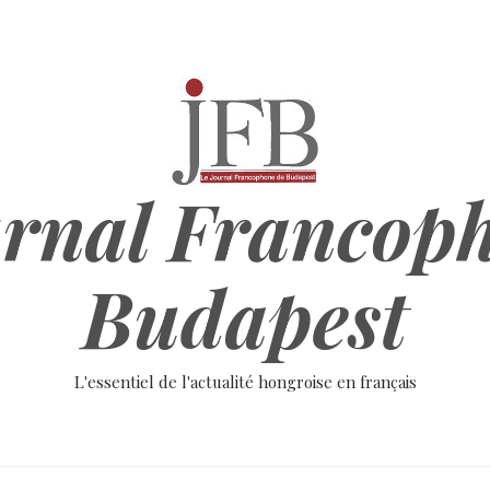
rnal Francop
Budapest
L'essentiel de l'actualité hongroise en français