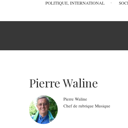
Main
POLITIQUE, INTERNATIONAL
SOC
navigation
Fil
d'Ariane
Pierre Waline
Pierre
Waline
Role
Chef de rubrique Musique