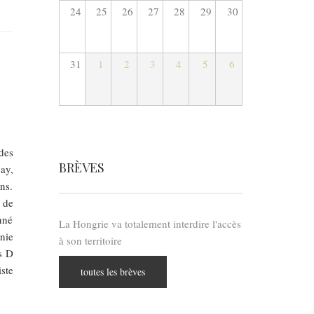
24
25
26
27
28
29
30
31
1
2
3
4
5
6
des
BRÈVES
ay,
ns.
 de
nné
La Hongrie va totalement interdire l'accès
nie
à son territoire
s D
ste
toutes les brèves