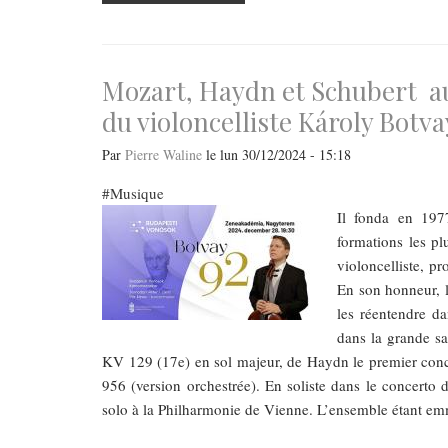
du
Nouvel
An
:
après
Vienne,
Mozart, Haydn et Schubert au
Budapest
célèbre
du violoncelliste Károly Botva
la
Nouvelle
Année
Par
Pierre Waline
le
lun 30/12/2024 - 15:18
en
musique
Musique
Il fonda en 197
formations les pl
violoncelliste, p
En son honneur, 
les réentendre d
dans la grande s
KV 129 (17e) en sol majeur, de Haydn le premier conce
956 (version orchestrée). En soliste dans le concerto
solo à la Philharmonie de Vienne. L’ensemble étant em