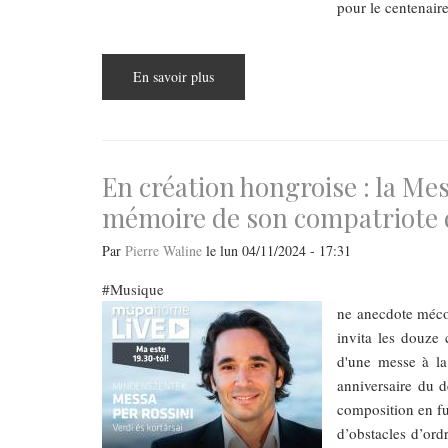
pour le centenair
En savoir plus
sur
Opéras
:
le
Pirate
de
Bellini
en
En création hongroise : la Me
version
de
mémoire de son compatriote d
concert
sur
la
Par
Pierre Waline
le
lun 04/11/2024 - 17:31
scène
de
Budapest
Musique
(1)
ne anecdote mécon
invita les douze 
d'une messe à la
anniversaire du 
composition en fu
d’obstacles d’ord