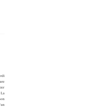
rdi
ure
ier
 La
son
’un