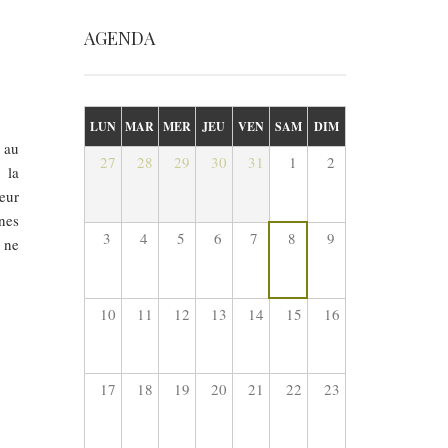
AGENDA
LUN
MAR
MER
JEU
VEN
SAM
DIM
 au
27
28
29
30
31
1
2
 la
eur
nes
3
4
5
6
7
8
9
 ne
10
11
12
13
14
15
16
17
18
19
20
21
22
23