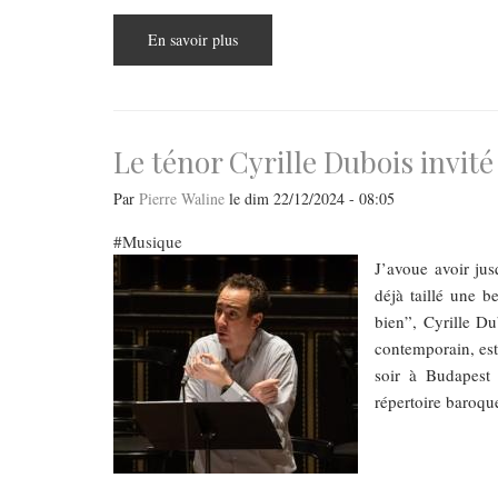
En savoir plus
sur
„Noël
baroque”,
concert
donné
en
l’église
de
Le ténor Cyrille Dubois invit
l’Université
(Magnificat,
Pastorales)
Par
Pierre Waline
le
dim 22/12/2024 - 08:05
Musique
​​​​​​​J’avoue avo
déjà taillé une b
bien”, Cyrille Du
contemporain, est 
soir à Budapest
répertoire baroqu