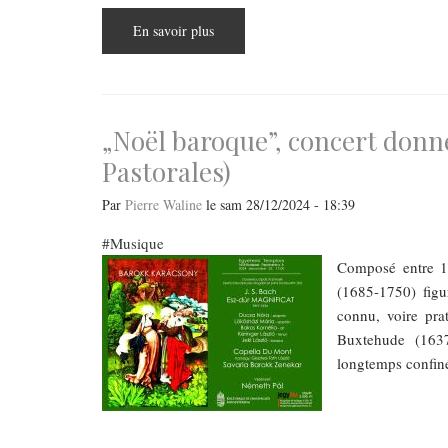
En savoir plus
sur
Mozart,
Haydn
et
Schubert
au
rendez-
vous
„Noël baroque”, concert donné 
pour
célébrer
Pastorales)
les
92
ans
Par
Pierre Waline
le
sam 28/12/2024 - 18:39
du
violoncelliste
Károly
Musique
Botvay
Composé entre 17
(1685-1750) fig
connu, voire pra
Buxtehude (163
longtemps confinée