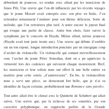
débordant de jeunesse, ici rendue avec allant par les musiciens de
János Pilz, Une œuvre que l’on dit influencée par les récents voyages
que le jeune Mozart avait entrepris avec son père en Italie, J’en
retiendrai notamment l’
andante
pour son thème délicieux. Sorte de
mélodie, que l’on retrouvera plus tard. A noter encore le joyeux final
qui évoque une partie de chasse. Autre bon choix, faire suivre la
symphonie par le concerto de Haydn. Même allant, même jeunesse
(Haydn avait tout juste trente ans). Une œuvre qui débute d’emblée
sur un ton enjoué, longue introduction ponctuée par un énergique coup
d’archet du violoncelle. Un violoncelle qui sonnait merveilleusement
sous l’archet du jeune Péter Somodan, dont on a pu apprécier la
virtuosité lors des cadences qui suivaient chaque mouvement. Bref,
les musiciens et leur soliste nous ont offert là une belle entrée en
matière pour cette soirée „d’anniversaire”. En bis, le violoncelliste
nous a servi une pièce, au demeurant fort belle, que je n’ai su
identifier de façon certaine, probablement une
Romance sans paroles
.
Tout autre allait être le climat avec le Quintette de Schubert qui allait
suivre, Une œuvre que, par la richesse de ses sonorités, par son
caractère polyphonique, on rapproche parfois de la Grande