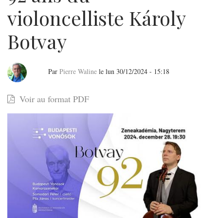
violoncelliste Károly
Botvay
Par
Pierre Waline
le
lun 30/12/2024 - 15:18
Mozart,
Voir au format PDF
Haydn
et
Schubert
au
rendez-
vous
pour