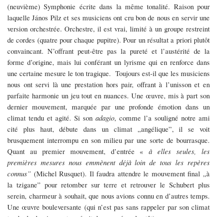
(neuvième) Symphonie écrite dans la même tonalité. Raison pour
laquelle János Pilz et ses musiciens ont cru bon de nous en servir une
version orchestrée. Orchestre, il est vrai, limité à un groupe restreint
de cordes (quatre pour chaque pupitre). Pour un résultat a priori plutôt
convaincant. N’offrant peut-être pas la pureté et l’austérité de la
forme d’origine, mais lui conférant un lyrisme qui en renforce dans
une certaine mesure le ton tragique. Toujours est-il que les musiciens
nous ont servi là une prestation hors pair, offrant à l’unisson et en
parfaite harmonie un jeu tout en nuances. Une œuvre, mis à part son
dernier mouvement, marquée par une profonde émotion dans un
climat tendu et agité. Si son
adagio
, comme l’a souligné notre ami
cité plus haut, débute dans un climat „angélique”, il se voit
brusquement interrompu en son milieu par une sorte de bourrasque.
Quant au premier mouvement, d’entrée «
à elles seules, les
premières mesures nous emmènent déjà loin de tous les repères
connus”
(Michel Rusquet). Il faudra attendre le mouvement final „à
la tzigane” pour retomber sur terre et retrouver le Schubert plus
serein, charmeur à souhait, que nous avions connu en d’autres temps.
Une œuvre bouleversante (qui n’est pas sans rappeler par son climat