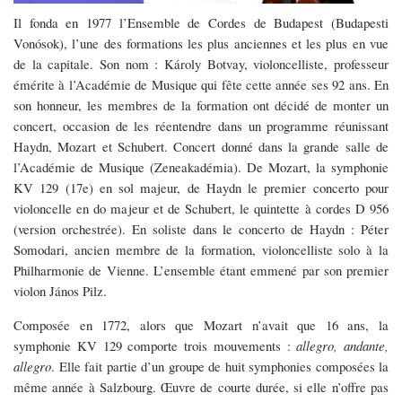
célébrer
Il fonda en 1977 l’Ensemble de Cordes de Budapest (Budapesti
Vonósok), l’une des formations les plus anciennes et les plus en vue
les
de la capitale. Son nom : Károly Botvay, violoncelliste, professeur
92
émérite à l’Académie de Musique qui fête cette année ses 92 ans. En
son honneur, les membres de la formation ont décidé de monter un
ans
concert, occasion de les réentendre dans un programme réunissant
du
Haydn, Mozart et Schubert. Concert donné dans la grande salle de
l’Académie de Musique (Zeneakadémia). De Mozart, la symphonie
violoncelliste
KV 129 (17e) en sol majeur, de Haydn le premier concerto pour
Károly
violoncelle en do majeur et de Schubert, le quintette à cordes D 956
(version orchestrée). En soliste dans le concerto de Haydn : Péter
Botvay
Somodari, ancien membre de la formation, violoncelliste solo à la
Philharmonie de Vienne. L’ensemble étant emmené par son premier
violon János Pilz.
Composée en 1772, alors que Mozart n’avait que 16 ans, la
symphonie KV 129 comporte trois mouvements :
allegro, andante,
allegro
. Elle fait partie d’un groupe de huit symphonies composées la
même année à Salzbourg. Œuvre de courte durée, si elle n’offre pas