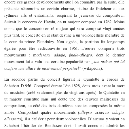
encore ces grands développements que l’on connaîtra par la suite, elle
présente néanmoins un certain charme, pleine de fraîcheur et aux
rythmes vifs et entraînants, respirant la jeunesse du compositeur.
Suivait le concerto de Haydn, en ut majeur composé en 1762. Moins
connu que le concerto en ré majeur qui sera composé vingt années
plus tard, le concerto en ut était destiné à un violoncelliste membre de
la cour du prince Esterházy. Non signée, la partition fut longtemps
égarée pour être redécouverte en 1961. L’œuvre comporte trois
mouvements : m
oderato, adagio, finale-allegro,
dont le dernier
mouvement lui a valu une certaine popularité par
„son ardeur qui lui
confère une allure de mouvement perpétuel”
(wikipédia).
En seconde partie du concert figurait le Quintette à cordes de
Schubert D 956. Composé durant l'été 1828, deux mois avant la mort
du musicien (créé seulement plus de vingt ans après), le Quintette en
ut majeur constitue sans nul doute une des œuvres maîtresses du
compositeur, au côté des trois dernières sonates composées la même
année. Comportant quatre mouvements
(allegro, scherzo. adagio,
allegretto)
,
il a été écrit pour deux violoncelles. D’aucuns y voient en
Schubert l’héritier de Beethoven dont il avait connu et admiré les