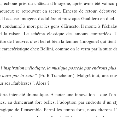
s, échoue près du château d'Imogene, après avoir été vaincu 
oureux se retrouvent en secret. Ernesto de retour, découvre
. Il accuse Imogene d'adultère et provoque Gualtiero en duel.
st condamné à mort par les gens d'Ernesto. Il monte à l'échafa
d la raison. Le schéma classique des amours contrariées. 
itre de l’œuvre, c’est bel et bien la femme (Imogene) qui tient 
it caractéristique chez Bellini, comme on le verra par la suite d
.
l’inspiration mélodique, la musique possède par endroits plus
n aura par la suite”
(Fr.-R Tranchefort). Malgré tout, une œu
ur ses „faiblesses”. Alors ?
rte intensité dramatique. A noter une innovation – que l’on
ies, au demeurant fort belles, l’adoption par endroits d’un st
ragique de l’ensemble. Parmi les temps forts, nous citerons l’