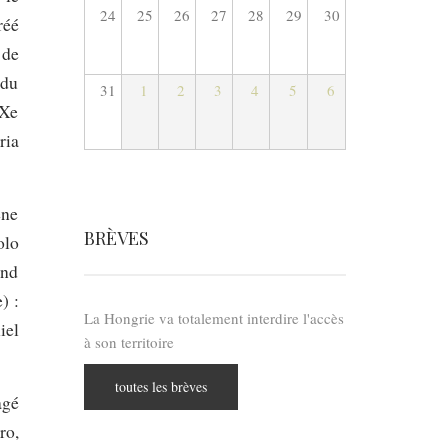
24
25
26
27
28
29
30
réé
 de
 du
31
1
2
3
4
5
6
IXe
ria
ene
BRÈVES
olo
and
) :
La Hongrie va totalement interdire l'accès
iel
à son territoire
toutes les brèves
agé
ro,