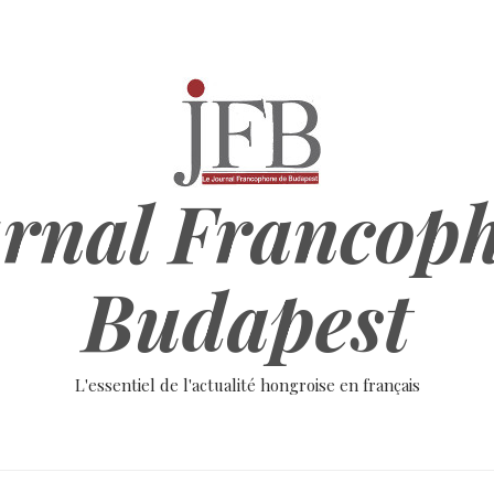
rnal Francop
Budapest
L'essentiel de l'actualité hongroise en français