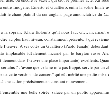
er acte, ou encore le sextett qui clôt le premier acte. Au sec
u entre Imogene, Ernesto et Gualtiero, enfin la scène finale a
Ca
uit le chant plaintif du cor anglais, page annonciatrice du
eu la soprane Klára Kolonits qu’il nous faut citer, incarnant 
dire au plus haut niveau, constamment présente, à qui revienn
 de l’œuvre. A ses côtés un Gualtiero (Paolo Fanale) débordant
sto implacable idéalement incarné par le baryton russe Ale
 tiennent dans l’œuvre une place importante) excellents. Quan
é certains ? J’avoue que cela ne m’a pas frappé, servie par un c
que de cette version „de concert” qui eût mérité une petite mise-
ie à une action précisément en constant mouvement.
s l’ensemble une belle soirée, saluée par un public apparemm