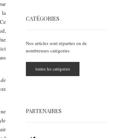
par
 la
CATÉGORIES
 Ce
ud,
Une
Nos articles sont réparties en de
ici
nombreuses catégories
ans
toutes les catégories
 de
vre
PARTENAIRES
 ne
yle
air