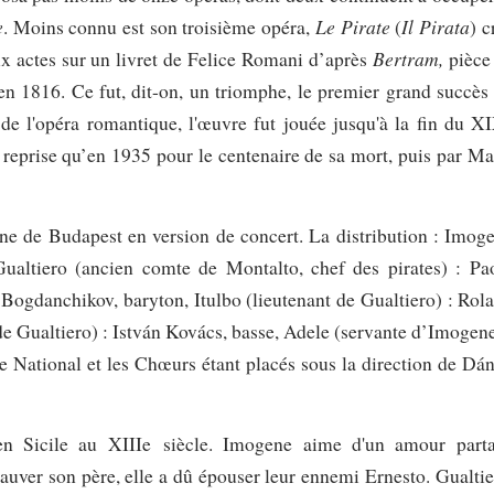
e
Le Pirate
Il Pirata
. Moins connu est son troisième opéra,
(
) c
Bertram,
x actes sur un livret de
Felice Romani d’après
pièce
n 1816. Ce fut, dit-on, un triomphe, le premier grand succès
de l'opéra romantique, l'œuvre fut jouée jusqu'à la fin du X
e reprise qu’en 1935 pour le centenaire de sa mort, puis par Ma
ne de Budapest en version de concert. La distribution : Imog
Gualtiero (ancien comte de Montalto, chef des pirates) : Pa
 Bogdanchikov, baryton, Itulbo (lieutenant de Gualtiero) : Rol
 de Gualtiero) : István Kovács, basse, Adele (servante d’Imogene
e National et les Chœurs étant placés sous la direction de Dán
 en
Sicile au XIIIe siècle. Imogene aime d'un amour part
auver son père, elle a dû épouser leur ennemi Ernesto. Gualtie