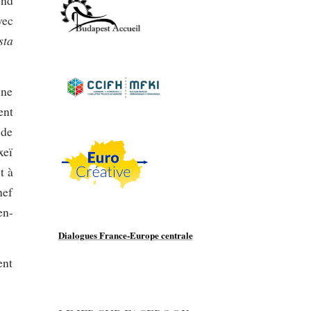
ond
vec
sta
une
ent
 de
xeï
t à
hef
en-
Dialogues France-Europe centrale
ent