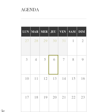
AGENDA
LUN
MAR
MER
JEU
VEN
SAM
DIM
27
28
29
30
31
1
2
3
4
5
6
7
8
9
10
11
12
13
14
15
16
17
18
19
20
21
22
23
 le