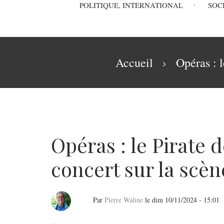
Main
POLITIQUE, INTERNATIONAL
SOC
navigation
Fil
Accueil
Opéras : l
d'Ariane
Opéras : le Pirate d
concert sur la scèn
Par
Pierre Waline
le
dim 10/11/2024 - 15:01
Opéras