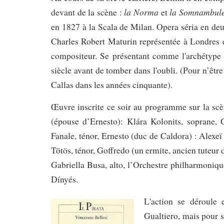
de
la Norma
la Somnambul
devant de la scène :
et
Budapest
en 1827 à la Scala de Milan. Opera séria en deu
(1)
Charles Robert Maturin représentée à Londres e
compositeur. Se présentant comme l'archétype 
siècle
avant de
tomber dans l'oubli. (Pour n’êtr
Callas dans les années cinquante).
Œuvre inscrite ce soir au programme sur la scè
(épouse d’Ernesto): Klára Kolonits, soprane, 
Fanale, ténor, Ernesto (duc de Caldora) : Alexeï
Tötös, ténor, Goffredo (un ermite, ancien tuteur
Gabriella Busa, alto, l’Orchestre philharmoniqu
Dínyés.
L'action se déroule
Gualtiero, mais pour s