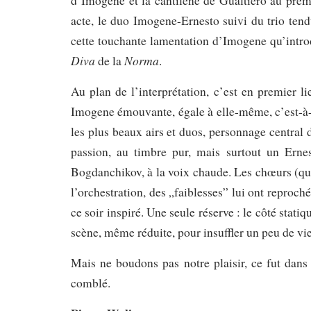
d’Imogene et la cantilène de Gualtiero au premi
acte, le duo Imogene-Ernesto suivi du trio tend
cette touchante lamentation d’Imogene qu’introd
Diva
Norma
de la
.
Au plan de l’interprétation, c’est en premier li
Imogene émouvante, égale à elle-même, c’est-à-
les plus beaux airs et duos, personnage central
passion, au timbre pur, mais surtout un Erne
Bogdanchikov, à la voix chaude. Les chœurs (qui
l’orchestration, des „faiblesses” lui ont reproch
ce soir inspiré. Une seule réserve : le côté stati
scène, même réduite, pour insuffler un peu de v
Mais ne boudons pas notre plaisir, ce fut dan
comblé.