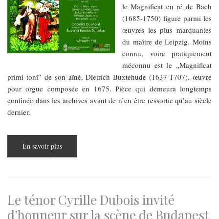
le Magnificat en ré de Bach
(1685-1750) figure parmi les
œuvres les plus marquantes
du maître de Leipzig. Moins
connu, voire pratiquement
méconnu est le „Magnificat
primi toni” de son aîné, Dietrich Buxtehude (1637-1707), œuvre
pour orgue composée en 1675. Pièce qui demeura longtemps
confinée dans les archives avant de n’en être ressortie qu’au siècle
dernier.
En savoir plus
sur
„Noël
baroque”,
concert
donné
en
l’église
de
Le ténor Cyrille Dubois invité
l’Université
(Magnificat,
d’honneur sur la scène de Budapest
Pastorales)