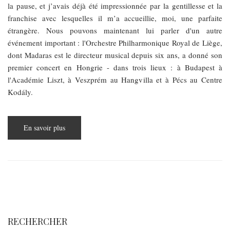
la pause, et j’avais déjà été impressionnée par la gentillesse et la
franchise avec lesquelles il m’a accueillie, moi, une parfaite
étrangère. Nous pouvons maintenant lui parler d'un autre
événement important : l'Orchestre Philharmonique Royal de Liège,
dont Madaras est le directeur musical depuis six ans, a donné son
premier concert en Hongrie - dans trois lieux : à Budapest à
l'Académie Liszt, à Veszprém au Hangvilla et à Pécs au Centre
Kodály.
En savoir plus
sur
« Ma
mission
est
la
direction
et
la
construction
d'orchestre
»
RECHERCHER