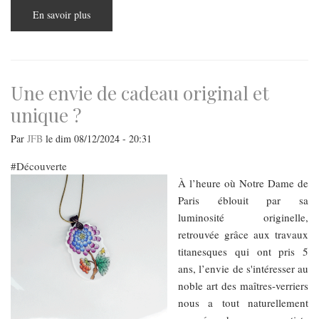
En savoir plus
sur
Le
ténor
Cyrille
Dubois
invité
d’honneur
sur
Une envie de cadeau original et
la
scène
unique ?
de
Budapest
Par
JFB
le
dim 08/12/2024 - 20:31
Découverte
À l’heure où Notre Dame de
Paris éblouit par sa
luminosité originelle,
retrouvée grâce aux travaux
titanesques qui ont pris 5
ans, l’envie de s'intéresser au
noble art des maîtres-verriers
nous a tout naturellement