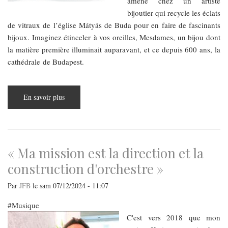
amené chez un artiste
bijoutier qui recycle les éclats
de vitraux de l’église Mátyás de Buda pour en faire de fascinants
bijoux. Imaginez étinceler à vos oreilles, Mesdames, un bijou dont
la matière première illuminait auparavant, et ce depuis 600 ans, la
cathédrale de Budapest.
En savoir plus
sur
Une
envie
de
cadeau
original
et
unique ?
« Ma mission est la direction et la
construction d'orchestre »
Par
JFB
le
sam 07/12/2024 - 11:07
Musique
​​​​​​​C'est vers 2018 que mon