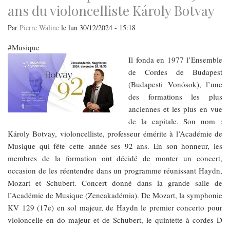
théatre
ans du violoncelliste Károly Botvay
Par
Pierre Waline
le
lun 30/12/2024 - 15:18
Musique
Il fonda en 1977 l’Ensemble
de Cordes de Budapest
(Budapesti Vonósok), l’une
des formations les plus
anciennes et les plus en vue
de la capitale. Son nom :
Károly Botvay, violoncelliste, professeur émérite à l’Académie de
Musique qui fête cette année ses 92 ans. En son honneur, les
membres de la formation ont décidé de monter un concert,
occasion de les réentendre dans un programme réunissant Haydn,
Mozart et Schubert. Concert donné dans la grande salle de
l’Académie de Musique (Zeneakadémia). De Mozart, la symphonie
KV 129 (17e) en sol majeur, de Haydn le premier concerto pour
violoncelle en do majeur et de Schubert, le quintette à cordes D