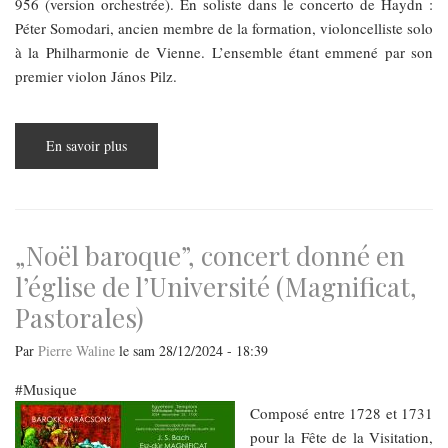
956 (version orchestrée). En soliste dans le concerto de Haydn :
Péter Somodari, ancien membre de la formation, violoncelliste solo
à la Philharmonie de Vienne. L’ensemble étant emmené par son
premier violon János Pilz.
En savoir plus
sur
Mozart,
Haydn
et
Schubert
au
rendez-
vous
„Noël baroque”, concert donné en
pour
célébrer
l’église de l’Université (Magnificat,
les
92
Pastorales)
ans
du
violoncelliste
Par
Pierre Waline
le
sam 28/12/2024 - 18:39
Károly
Botvay
Musique
Composé entre 1728 et 1731
pour la Fête de la Visitation,