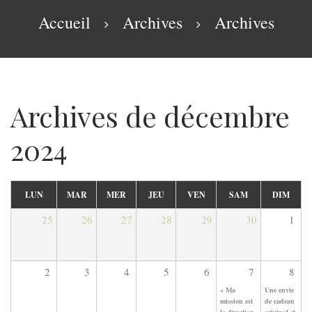
navigation
Fil
Accueil
Archives
Archives
d'Ariane
Archives de décembre
2024
LUN
MAR
MER
JEU
VEN
SAM
DIM
25
26
27
28
29
30
1
2
3
4
5
6
7
8
« Ma
Une envie
mission est
de cadeau
la direction
original et