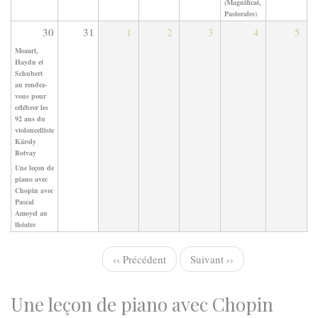
(Magnificat,
Pastorales)
30
31
1
2
3
4
5
Mozart,
Haydn et
Schubert
au rendez-
vous pour
célébrer les
92 ans du
violoncelliste
Károly
Botvay
Une leçon de
piano avec
Chopin avec
Pascal
Amoyel au
théatre
‹‹
Précédent
Suivant
››
Pagination
Une leçon de piano avec Chopin