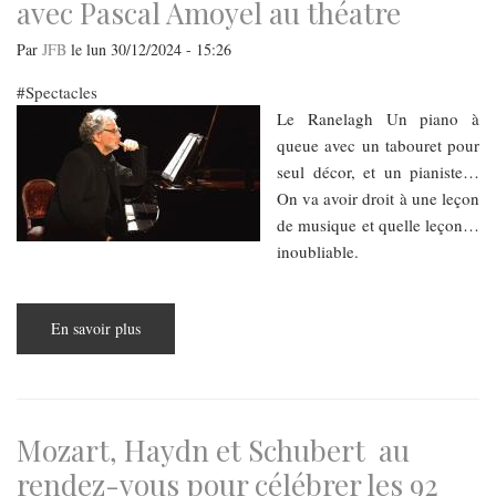
avec Pascal Amoyel au théatre
Par
JFB
le
lun 30/12/2024 - 15:26
Spectacles
​​​​​​​Le Ranelagh Un piano à
queue avec un tabouret pour
seul décor, et un pianiste…
On va avoir droit à une leçon
de musique et quelle leçon…
inoubliable.
En savoir plus
sur
Une
leçon
de
piano
avec
Chopin
avec
Mozart, Haydn et Schubert au
Pascal
Amoyel
rendez-vous pour célébrer les 92
au