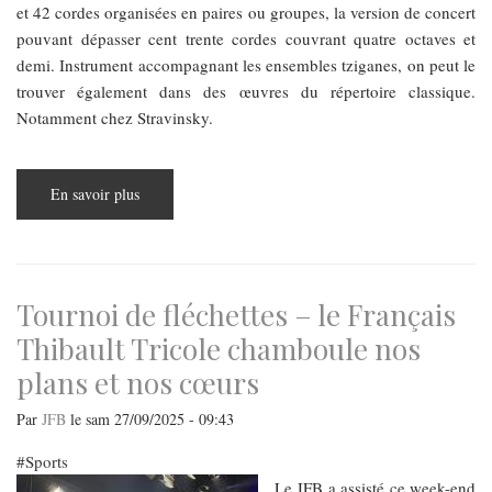
et 42 cordes organisées en paires ou groupes, la version de concert
pouvant dépasser cent trente cordes couvrant quatre octaves et
demi. Instrument accompagnant les ensembles tziganes, on peut le
trouver également dans des œuvres du répertoire classique.
Notamment chez Stravinsky.
En savoir plus
sur
Budapest:
le
cymbalum
à
l’honneur
sur
la
Tournoi de fléchettes – le Français
scène
de
Thibault Tricole chamboule nos
l’Académie
de
plans et nos cœurs
musique
(Zeneakadémia)
Par
JFB
le
sam 27/09/2025 - 09:43
Sports
Le JFB a assisté ce week-end