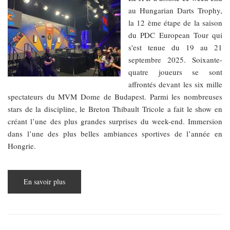
au Hungarian Darts Trophy,
la 12 ème étape de la saison
du PDC European Tour qui
s'est tenue du 19 au 21
septembre 2025. Soixante-
quatre joueurs se sont
affrontés devant les six mille
spectateurs du MVM Dome de Budapest. Parmi les nombreuses
stars de la discipline, le Breton Thibault Tricole a fait le show en
créant l’une des plus grandes surprises du week-end. Immersion
dans l’une des plus belles ambiances sportives de l’année en
Hongrie.
En savoir plus
sur
Tournoi
de
fléchettes
–
le
Français