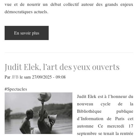
vue et de nourrir un débat collectif autour des grands enjeux
démocratiques actuels.
En savoir plus
sur
Budapest
Forum
:
un
ambitieux
carrefour
entre
Judit Elek, l’art des yeux ouverts
politique,
recherche
et
Par
JFB
le
sam 27/09/2025 - 09:08
journalisme
Spectacles
Judit Elek est à l’honneur du
nouveau cycle de la
Bibliothèque publique
d’Information de Paris cet
automne Ce mercredi 17
septembre se tenait la rentrée