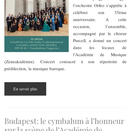
l’orchestre Orfeo s’apprête à
célébrer son 35ème
anniversaire. A cette
occasion, l’ensemble,
accompagné par le choeur
Purcell, a donné un concert
dans les locaux de
l’Académie de Musique
(Zeneakadémia). Concert consacré à son répertoire de
prédilection, la musique baroque.
En savoir plus
sur
Budapest,
orchestre
Orfeo:
pour
célébrer
les
35
Budapest: le cymbalum à l’honneur
ans
de
sur la scène de l’Académie de
sa