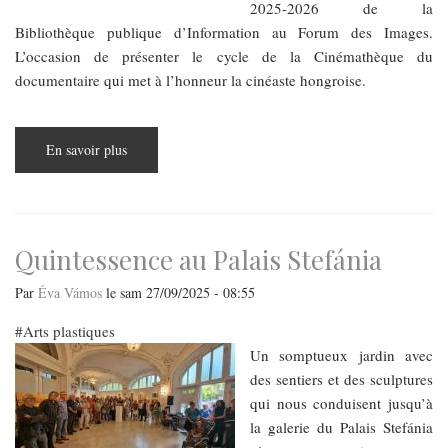
2025-2026 de la
Bibliothèque publique d’Information au Forum des Images.
L’occasion de présenter le cycle de la Cinémathèque du
documentaire qui met à l’honneur la cinéaste hongroise.
En savoir plus
sur
Judit
Elek,
l’art
des
yeux
ouverts
Quintessence au Palais Stefánia
Par
Éva Vámos
le
sam 27/09/2025 - 08:55
Arts plastiques
Un somptueux jardin avec
des sentiers et des sculptures
qui nous conduisent jusqu’à
la galerie du Palais Stefánia