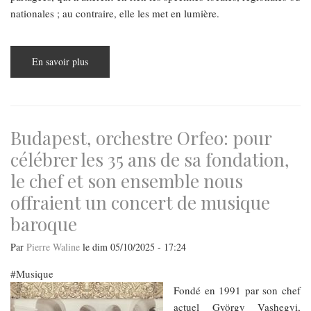
nationales ; au contraire, elle les met en lumière.
En savoir plus
sur
Robert
Badinter
au
Panthéon
:
l’Europe
comme
Budapest, orchestre Orfeo: pour
héritage
célébrer les 35 ans de sa fondation,
le chef et son ensemble nous
offraient un concert de musique
baroque
Par
Pierre Waline
le
dim 05/10/2025 - 17:24
Musique
Fondé en 1991 par son chef
actuel György Vashegyi,