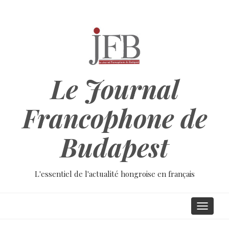
Aller
au
contenu
principal
Le Journal
Francophone de
Budapest
L'essentiel de l'actualité hongroise en français
Main
Toggle
navigati