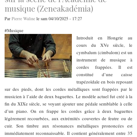
fondation,
musique (Zeneakadémia)
le
chef
et
Par
Pierre Waline
le
sam 04/10/2025 - 17:27
son
ensemble
nous
Musique
offraient
un
Introduit en Hongrie au
concert
cours du XVe siècle, le
de
musique
cymbalum (cimbalom) est un
baroque
instrument de musique à
cordes frappées. Il est
constitué d’une caisse
trapézoïdale en bois reposant
sur des pieds, dont les cordes métalliques sont frappées par le
musicien à l’aide de deux baguettes. Le modèle actuel fut créé à la
fin du XIXe siècle, se voyant ajouter une pédale semblable à celle
d’un piano. On en frappe les cordes grâce à deux baguettes
légèrement recourbées, aux extrémités couvertes de feutre ou de
cuir. Son timbre aux résonances métalliques prononcées est
immédiatement reconnaissable. Il contient généralement entre 35