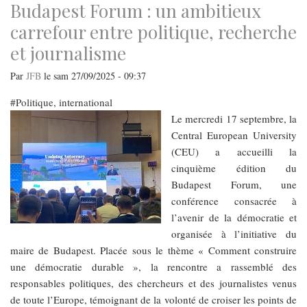
Thibault
Budapest Forum : un ambitieux
Tricole
chamboule
carrefour entre politique, recherche
nos
plans
et journalisme
et
nos
cœurs
Par
JFB
le
sam 27/09/2025 - 09:37
Politique, international
Le mercredi 17 septembre, la
Central European University
(CEU) a accueilli la
cinquième édition du
Budapest Forum, une
conférence consacrée à
l’avenir de la démocratie et
organisée à l’initiative du
maire de Budapest. Placée sous le thème « Comment construire
une démocratie durable », la rencontre a rassemblé des
responsables politiques, des chercheurs et des journalistes venus
de toute l’Europe, témoignant de la volonté de croiser les points de