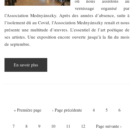
où nous assistons au
vernissage organisé par
l’Association Mednyánszky. Après des années d’absence, suite à
l’isolement dû au Covid, l’Association Mednyánszky renaît et nous
présente une multitude d’œuvres. L’essentiel de l’art poétique de
ses artistes. Une exposition encore ouverte jusqu’à la fin du mois
de septembre.
En savoir plus
sur
Quintessence
au
Palais
Stefánia
Pagination
Première
« Première page
Page
‹ Page précédente
Page
4
Page
5
Page
6
page
précédente
Page
7
Page
8
Page
9
Page
10
Page
11
Page
12
Page
Page suivante ›
courante
suivante