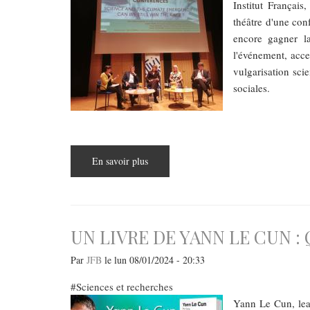
Institut Françai
théâtre d'une con
encore gagner l
l'événement, acces
vulgarisation scie
sociales.
En savoir plus
sur
"La
science
et
l'urgence
climatique"
:
une
UN LIVRE DE YANN LE CUN : 
conférence
multilingue
pour
Par
JFB
le
lun 08/01/2024 - 20:33
sensibiliser
et
Sciences et recherches
agir
face
Yann Le Cun, lead
aux