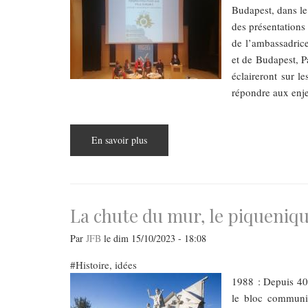
Budapest, dans le
des présentations 
de l’ambassadrice
et de Budapest, 
éclaireront sur l
répondre aux enje
En savoir plus
sur
Ville
durable
pour
un
avenir
durable
La chute du mur, le piqueni
Par
JFB
le
dim 15/10/2023 - 18:08
Histoire, idées
1988 : Depuis 40 
le bloc communis