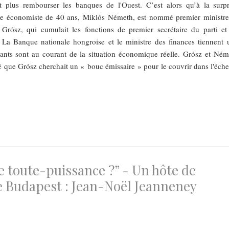
t plus rembourser les banques de l'Ouest. C’est alors qu’à la surpr
ne économiste de 40 ans, Miklós Németh, est nommé premier ministre.
Grósz, qui cumulait les fonctions de premier secrétaire du parti et
. La Banque nationale hongroise et le ministre des finances tiennent 
eants sont au courant de la situation économique réelle. Grósz et Ném
osé que Grósz cherchait un « bouc émissaire » pour le couvrir dans l'éche
, une toute-puissance ?” - Un hôte de
de Budapest : Jean-Noël Jeanneney