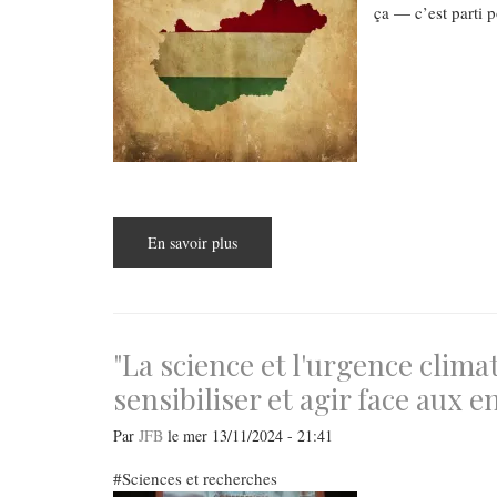
ça — c’est parti p
En savoir plus
sur
Budapest
Parcours
:
Des
Magyars
au
Magyar
"La science et l'urgence clim
sensibiliser et agir face aux 
Par
JFB
le
mer 13/11/2024 - 21:41
Sciences et recherches