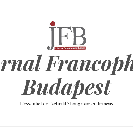
rnal Francop
Budapest
L'essentiel de l'actualité hongroise en français