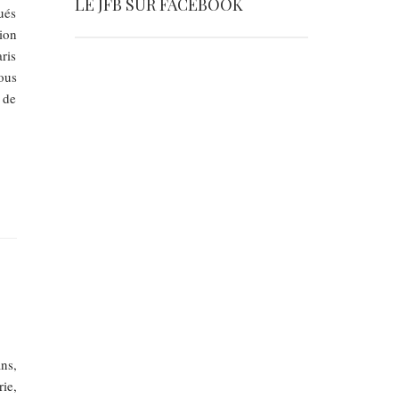
LE JFB SUR FACEBOOK
ués
tion
ris
ous
 de
ns,
ie,