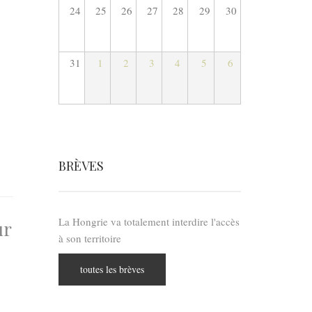
24
25
26
27
28
29
30
31
1
2
3
4
5
6
BRÈVES
La Hongrie va totalement interdire l'accès
ur
à son territoire
toutes les brèves