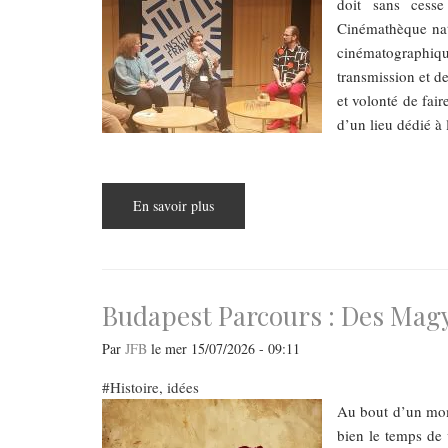
doit sans cesse
Cinémathèque nati
cinématographiq
transmission et de
et volonté de fair
d’un lieu dédié à
En savoir plus
sur
Le
futur
de
la
Cinémathèque
hongroise
:
Budapest Parcours : Des Mag
dialogue
des
exemples
Par
JFB
le
mer 15/07/2026 - 09:11
du
passé
Histoire, idées
et
des
Au bout d’un mome
exigences
du
bien le temps de
présent