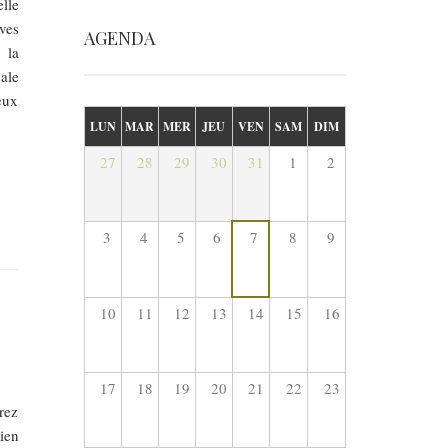
lle
ves
AGENDA
 la
nale
ieux
LUN
MAR
MER
JEU
VEN
SAM
DIM
27
28
29
30
31
1
2
3
4
5
6
7
8
9
10
11
12
13
14
15
16
17
18
19
20
21
22
23
rez
ien