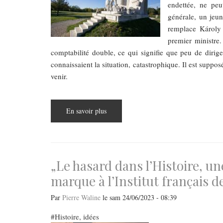
endettée, ne peu
générale, un jeu
remplace Károly 
premier ministre
comptabilité double, ce qui signifie que peu de dirig
connaissaient la situation, catastrophique. Il est supp
venir.
En savoir plus
sur
La
chute
du
mur,
le
piquenique
paneuropéen
​​​​​​​„Le hasard dans l’Histoire
marque à l’Institut français 
Par
Pierre Waline
le
sam 24/06/2023 - 08:39
Histoire, idées