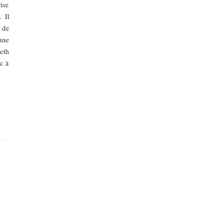
ise
 Il
 de
une
eth
c à