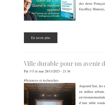
enjeux
des deux Françai
écologiques
Geoffrey Hinton),
En savoir plus
sur
UN
LIVRE
DE
YANN
LE
CUN
:
Ville durable pour un avenir 
Quand
la
machine
Par
JFB
le
mar 28/11/2023 - 21:36
apprend
Sciences et recherches
Aujourd’hui, les e
en milieu urbain.
environnementales 
d’une table ronde