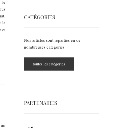
 le
ous
at,
CATÉGORIES
e la
e et
Nos articles sont réparties en de
nombreuses catégories
toutes les catégories
PARTENAIRES
 un