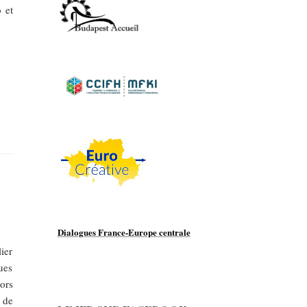
 et
Dialogues France-Europe centrale
lier
ues
lors
 de