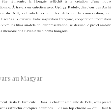
 être réinventé, la Hongrie réfléchit à la création d’une nouve
onale. À travers un entretien avec György Ráduly, directeur des Archi
ues du NFI, cet article explore les défis de la conservation, de
 l’accès aux œuvres. Entre inspiration française, coopération internatio
e vivre les films au-delà de leur préservation, se dessine le projet ambit
 la mémoire et à l’avenir du cinéma hongrois.
yars au Magyar
nt Basta le Farniente ! Dans la chaleur ambiante de l’été, vous prend
 vous rafraîchir quelques neurones… 20 mn top chrono — oui il faut b