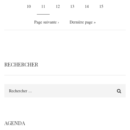
Page
10
Page
11
Page
12
Page
13
Page
14
Page
15
courante
Page
Page suivante ›
Dernière
Dernière page »
suivante
page
RECHERCHER
Rechercher
AGENDA