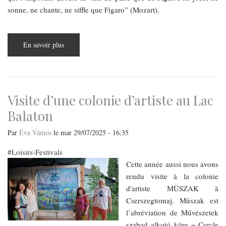
sonne, ne chante, ne siffle que Figaro” (Mozart).
En savoir plus
sur
Les
Noces
de
Figaro
à
l’Opéra
de
Visite d’une colonie d’artiste au Lac
Budapest
Balaton
Par
Éva Vámos
le
mar 29/07/2025 - 16:35
Loisirs-Festivals
Cette année aussi nous avons
rendu visite à la colonie
d'artiste MÜSZAK à
Cserszegtomaj. Müszak est
l’abréviation de Művészetek
szabad alkotó köre = Cercle