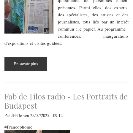
quarantaine de personnes étaient
présentes. Parmi elles, des experts,
des spécialistes, des artistes et des
journalistes, tous liés par un intérêt
commun : le papier. Au programme :
conférences, inaugurations
d'expositions et visites guidées.
En savoir plus
sur
Du
nouveau
au
Musée
du
Papier
Fab de Tilos radio - Les Portraits de
Budapest
Par
JFB
le
ven 25/07/2025 - 09:12
Francophonie