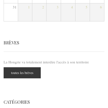
31
1
2
3
4
5
6
BRÈVES
La Hongrie va totalement interdire l'accès à son territoire
toutes les brèves
CATÉGORIES