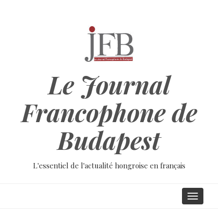
Aller
au
contenu
principal
Le Journal
Francophone de
Budapest
L'essentiel de l'actualité hongroise en français
Main
Toggle
navigati