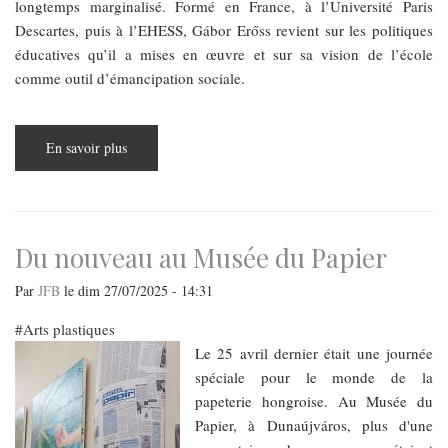
longtemps marginalisé. Formé en France, à l’Université Paris
Descartes, puis à l’EHESS, Gábor Erőss revient sur les politiques
éducatives qu’il a mises en œuvre et sur sa vision de l’école
comme outil d’émancipation sociale.
En savoir plus
sur
L’éducation
contre
la
ségrégation
:
entretien
avec
Du nouveau au Musée du Papier
Gábor
Erőss,
sociologue
Par
JFB
le
dim 27/07/2025 - 14:31
engagé
et
Arts plastiques
élu
écologiste
Le 25 avril dernier était une journée
spéciale pour le monde de la
papeterie hongroise. Au Musée du
Papier, à Dunaújváros, plus d'une