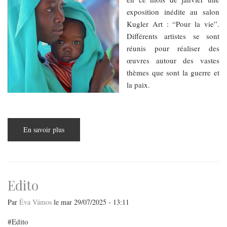
exposition inédite au salon
Kugler Art : “Pour la vie”.
Différents artistes se sont
réunis pour réaliser des
œuvres autour des vastes
thèmes que sont la guerre et
la paix.
En savoir plus
sur
Vernissage
de
l'exposition
"Pour
la
vie"
à
Edito
Kugler
Art
Par
Éva Vámos
le
mar 29/07/2025 - 13:11
Edito