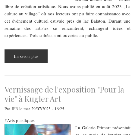
libre de création artistique. Nous avons publié en août 2023 „La
culture au village” où nos lecteurs ont pu faire connaissance avec
cet événement culturel estivale près du lac Balaton. Durant une
semaine des artistes se rencontrent, échangent idées et
expériences. Trois soirées sont ouvertes au public.
En savoir plus
sur
Visite
d’une
colonie
d’artiste
au
Lac
Balaton
Vernissage de l'exposition "Pour la
vie" à Kugler Art
Par
JFB
le
mar 29/07/2025 - 16:25
Arts plastiques
La Galerie Primart présentait
en ce mois de janvier une