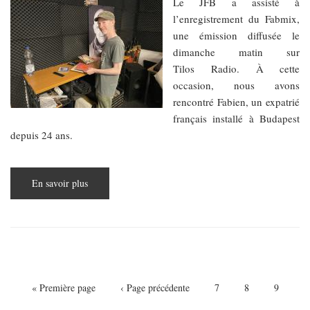
Le JFB a assisté à
l’enregistrement du Fabmix,
une émission diffusée le
dimanche matin sur
Tilos Radio. À cette
occasion, nous avons
rencontré Fabien, un expatrié
français installé à Budapest
depuis 24 ans.
En savoir plus
sur
Fab
de
Tilos
radio
-
Les
Portraits
de
Pagination
Budapest
Première
« Première page
Page
‹ Page précédente
Page
7
Page
8
Page
9
page
précédente