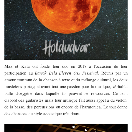
&
Kata
:
amour,
patience
et
Max et Kata ont fondé leur duo en 2017 à l'occasion de leur
persévérance
participation au
Bartók Béla Eleven Ősz Fesztival
.
Réunis par un
pour
amour commun de la chanson à texte et du mélange culturel, les deux
musiciens partagent avant tout une passion pour la musique, véritable
accompagner
bulle d'oxygène dans laquelle ils peuvent se ressourcer. Ce sont
2021
d'abord des guitaristes mais leur musique fait aussi appel à du violon,
de la basse, des percussions ou encore de l'harmonica. Le tout donne
des chansons au style acoustique très doux.