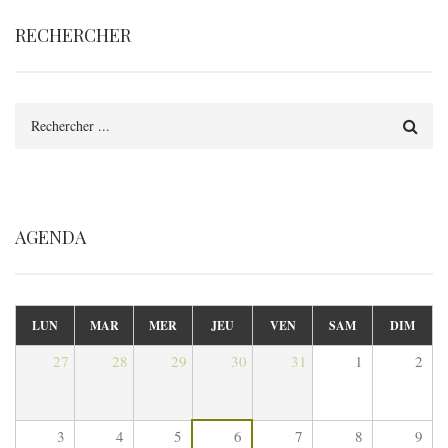
RECHERCHER
Rechercher
AGENDA
LUN
MAR
MER
JEU
VEN
SAM
DIM
27
28
29
30
31
1
2
3
4
5
6
7
8
9