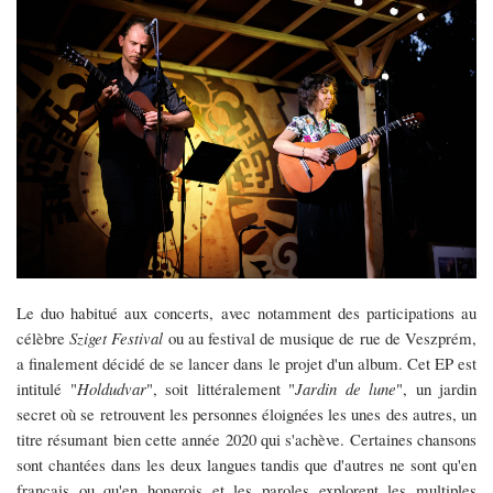
Le duo habitué aux concerts, avec notamment des participations au
célèbre
Sziget Festival
ou au festival de musique de rue de Veszprém,
a finalement décidé de se lancer dans le projet d'un album. Cet EP est
intitulé "
Holdudvar
", soit littéralement "
Jardin de lune
", un jardin
secret où se retrouvent les personnes éloignées les unes des autres, un
titre résumant bien cette année 2020 qui s'achève. Certaines chansons
sont chantées dans les deux langues tandis que d'autres ne sont qu'en
français ou qu'en hongrois et les paroles explorent les multiples