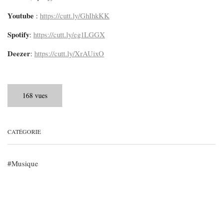
Youtube
:
https://cutt.ly/GhIhkKK
Spotify
:
https://cutt.ly/eg1LGGX
Deezer
:
https://cutt.ly/XrAUixO
168 vues
CATÉGORIE
Musique