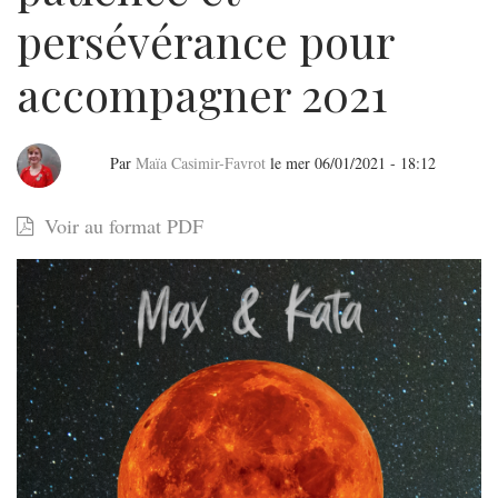
persévérance pour
accompagner 2021
Par
Maïa Casimir-Favrot
le
mer 06/01/2021 - 18:12
Sortie
Voir au format PDF
du
premier
EP
"Holdudvar"
du
duo
Max