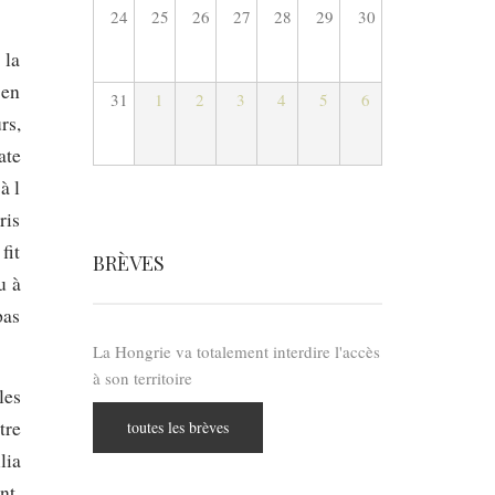
24
25
26
27
28
29
30
 la
 en
31
1
2
3
4
5
6
rs,
ate
à l
ris
fit
BRÈVES
u à
pas
La Hongrie va totalement interdire l'accès
à son territoire
les
tre
toutes les brèves
lia
nt.