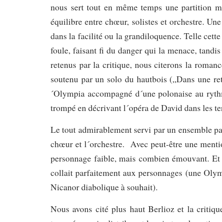
nous sert tout en même temps une partition mél
équilibre entre chœur, solistes et orchestre. Un
dans la facilité ou la grandiloquence. Telle cett
foule, faisant fi du danger qui la menace, tandi
retenus par la critique, nous citerons la roman
soutenu par un solo du hautbois („Dans une ret
´Olympia accompagné d´une polonaise au rythme
trompé en décrivant l´opéra de David dans les ter
Le tout admirablement servi par un ensemble parf
chœur et l´orchestre. Avec peut-être une mentio
personnage faible, mais combien émouvant. Et t
collait parfaitement aux personnages (une Olymp
Nicanor diabolique à souhait).
Nous avons cité plus haut Berlioz et la critiqu