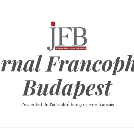
rnal Francop
Budapest
L'essentiel de l'actualité hongroise en français