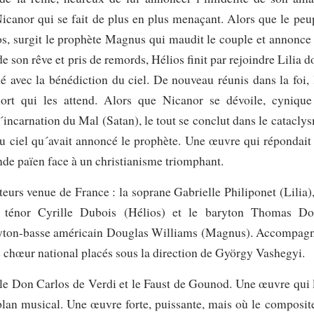
icanor qui se fait de plus en plus menaçant. Alors que le peu
ios, surgit le prophète Magnus qui maudit le couple et annonce
de son rêve et pris de remords, Hélios finit par rejoindre Lilia d
é avec la bénédiction du ciel. De nouveau réunis dans la foi, 
ort qui les attend. Alors que Nicanor se dévoile, cynique
´incarnation du Mal (Satan), le tout se conclut dans le catacly
u ciel qu´avait annoncé le prophète. Une œuvre qui répondait
de païen face à un christianisme triomphant.
teurs venue de France : la soprane Gabrielle Philiponet (Lilia),
ténor Cyrille Dubois (Hélios) et le baryton Thomas Do
 baryton-basse américain Douglas Williams (Magnus). Accompag
le chœur national placés sous la direction de György Vashegyi.
le Don Carlos de Verdi et le Faust de Gounod. Une œuvre qui 
plan musical. Une œuvre forte, puissante, mais où le composit