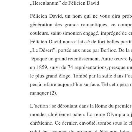
„Herculanum” de Félicien David
Félicien David, un nom qui ne vous dira pro
génération des grands romantiques, ce compo
couleurs, saint-simonien engagé, imprégné de cu
Félicien David nous a laissé de fort belles partit
„Le Désert”, portée aux nues par Berlioz. De la
´époque un grand retentissement. Autre œuvre ly
en 1859, suivi de 74 représentations, presque un 
le plus grand éloge. Tombé par la suite dans l´
peu à refaire aujourd´hui surface. Tel cet opéra 
manquer (2).
L´action : se déroulant dans la Rome du premier s
mondes chrétien et païen. La reine Olympia a je
chrétienne. Ce dernier, envoûté, tombe sous le ch
subit les avances du proconsul Nicanor, frère 