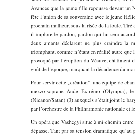
Avances que la jeune fille repousse devant un N
fête l´union de sa souveraine avec le jeune Hél
prochain malheur, sous la risée de la foule. Tiré 
il implore le pardon, pardon qui lui sera accord
deux amants déclarent ne plus craindre la m
triomphant, comme n´étant en réalité autre que l
provoqué par l´éruption du Vésuve, châtiment d
goût de l´époque, marquant la décadence du mon
Pour servir cette „création”, une équipe de chan
mezzo-soprane Aude Extrémo (Olympia), le 
(Nicanor/Satan) (3) auxquels s´était joint le
par l´orchestre de la Philharmonie nationale et 
Un opéra que Vashegyi situe à mi-chemin entre 
dépasse. Tant par sa tension dramatique qu´au 