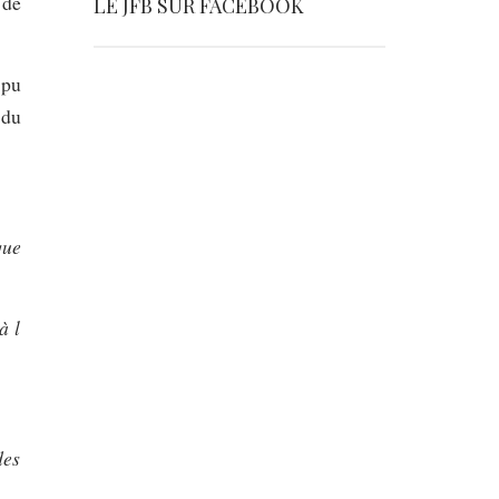
 de
LE JFB SUR FACEBOOK
 pu
 du
que
à l
des