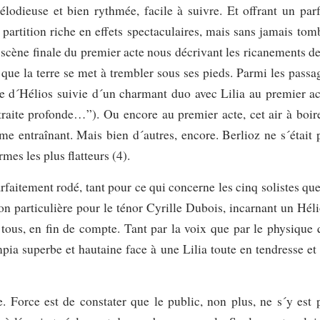
odieuse et bien rythmée, facile à suivre. Et offrant un parf
e partition riche en effets spectaculaires, mais sans jamais tom
e scène finale du premier acte nous décrivant les ricanements de
s que la terre se met à trembler sous ses pieds. Parmi les passa
ce d´Hélios suivie d´un charmant duo avec Lilia au premier ac
raite profonde…”). Ou encore au premier acte, cet air à boir
 entraînant. Mais bien d´autres, encore. Berlioz ne s´était 
mes les plus flatteurs (4).
aitement rodé, tant pour ce qui concerne les cinq solistes que
n particulière pour le ténor Cyrille Dubois, incarnant un Héli
ous, en fin de compte. Tant par la voix que par le physique 
ia superbe et hautaine face à une Lilia toute en tendresse et
e. Force est de constater que le public, non plus, ne s´y est 