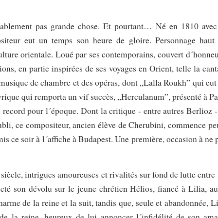
bablement pas grande chose. Et pourtant… Né en 1810 avec
siteur eut un temps son heure de gloire. Personnage haut
lture orientale. Loué par ses contemporains, couvert d´honneu
ions, en partie inspirées de ses voyages en Orient, telle la cant
 musique de chambre et des opéras, dont „Lalla Roukh” qui eut 
rique qui remporta un vif succès, „Herculanum”, présenté à Pa
record pour l´époque. Dont la critique - entre autres Berlioz - 
oubli, ce compositeur, ancien élève de Cherubini, commence pe
mis ce soir à l´affiche à Budapest. Une première, occasion à ne 
iècle, intrigues amoureuses et rivalités sur fond de lutte entre 
té son dévolu sur le jeune chrétien Hélios, fiancé à Lilia, au
arme de la reine et la suit, tandis que, seule et abandonnée, Li
de la reine, heureux de lui annoncer l´infidélité de son ama