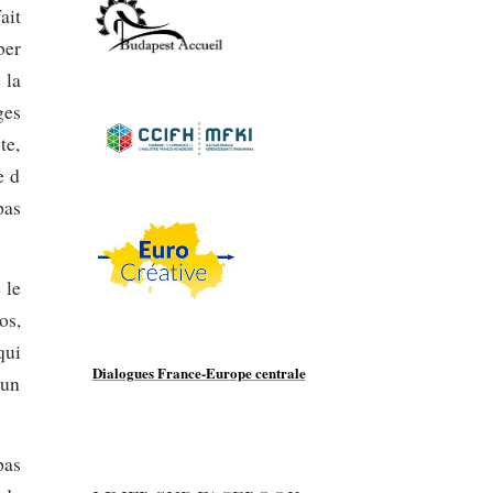
ait
ber
 la
ges
te,
e d
pas
 le
os,
qui
Dialogues France-Europe centrale
 un
pas