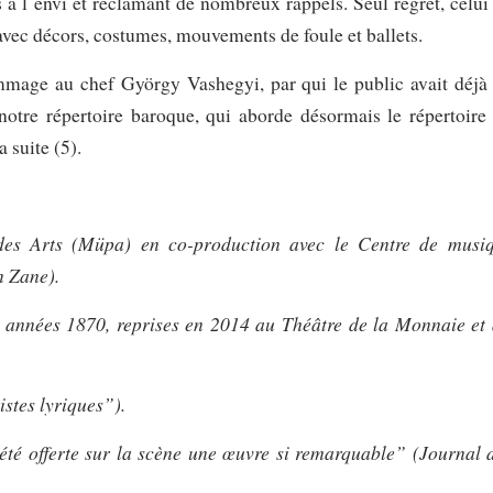
s à l´envi et réclamant de nombreux rappels. Seul regret, celui
avec décors, costumes, mouvements de foule et ballets.
mmage au chef György Vashegyi, par qui le public avait déjà
notre répertoire baroque, qui aborde désormais le répertoire
 suite (5).
des Arts (Müpa) en co-production avec le Centre de musi
n Zane).
s années 1870, reprises en 2014 au Théâtre de la Monnaie et 
istes lyriques”).
 été offerte sur la scène une œuvre si remarquable” (Journal 