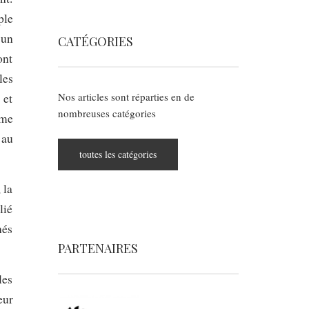
ple
 un
CATÉGORIES
ont
les
Nos articles sont réparties en de
 et
nombreuses catégories
sme
 au
toutes les catégories
 la
lié
nés
PARTENAIRES
les
eur