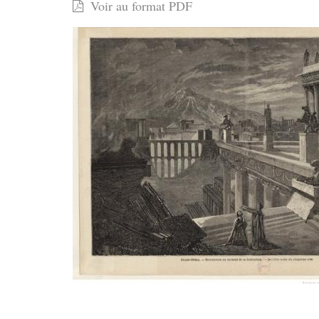
Voir au format PDF
:
un
opéra
inédit
en
création
hongroise
(1)