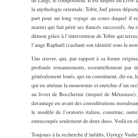
Livre 
de Luigi, le compositeur. Il est inspiré du
la mythologie orientale. Tobit, Juif pieux déporté
part pour un long voyage au cours duquel il r
marin) qui fait périr ses fiancés successifs. Au r
démon grâce à l’intervention de Tobie qui terrass
l’ange Raphaël (cachant son identité sous le nom
Une œuvre, qui, par rapport à sa forme originale
profonds remaniements, essentiellement par 
généralement loués, qui en constituent, dit-on, 
qui en atténue la monotonie et enrichie d’un orc
au livret de Boccherini (inspiré de Métastase),
davantage en avant des considérations moralisant
le modèle de l’oratorio italien, constitue, outr
entrecoupés seulement de deux duos. Voilà en ré
Toujours à la recherche d’inédits, György Vasheg