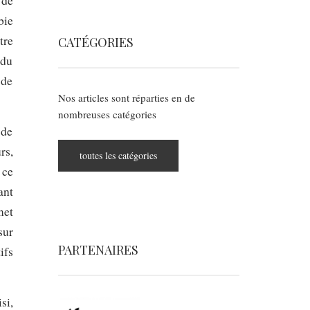
 de
bie
tre
CATÉGORIES
 du
 de
Nos articles sont réparties en de
nombreuses catégories
 de
rs,
toutes les catégories
 ce
ant
met
sur
PARTENAIRES
ifs
si,