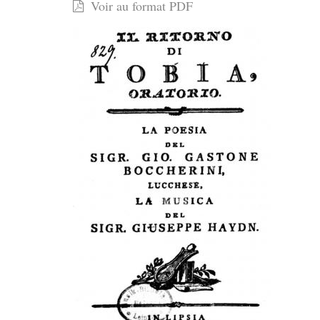
Voir au format PDF
:
„Le
retour
de
Tobie”,
oratorio
inédit
de
Haydn
au
Palais
des