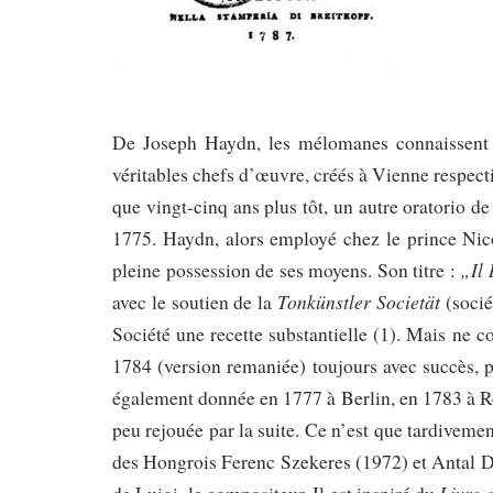
Arts
De Joseph Haydn, les mélomanes connaissent 
véritables chefs d’œuvre, créés à Vienne respect
que vingt-cinq ans plus tôt, un autre oratorio de
1775. Haydn, alors employé chez le prince Nicol
„Il 
pleine possession de ses moyens. Son titre :
Tonkünstler Societät
avec le soutien de la
(socié
Société une recette substantielle (1). Mais ne c
1784 (version remaniée) toujours avec succès, p
également donnée en 1777 à Berlin, en 1783 à Ro
peu rejouée par la suite. Ce n’est que tardivemen
des Hongrois Ferenc Szekeres (1972) et Antal Dor