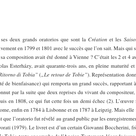
Création
Saiso
ses deux grands oratorios que sont la
et les
ivement en 1799 et 1801 avec le succès que l’on sait. Mais qui s
 sa composition avait été donné à Vienne ? C’était les 2 et 4 av
as Esterházy, avait quarante-trois ans, en pleine maturité et
Ritorno di Tobia”
„Le retour de Tobie”
(
). Représentation don
té de bienfaisance)
qui remporta un grand succès, rapportant à
onnut par la suite que deux reprises du vivant du compositeur,
uis en 1808, ce qui fut cette fois un demi échec (2). L’œuvre 
me, enfin en 1784 à Lisbonne et en 1787 à Leipzig. Mais elle 
t que l’oratorio fut révélé au grand public par les enregistreme
ati (1979). Le livret est d’un certain Giovanni Boccherini, fr