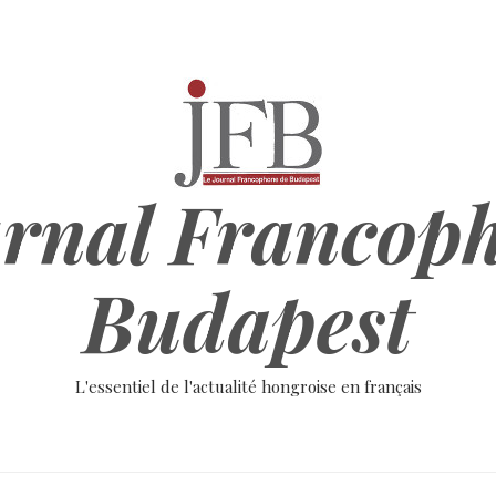
rnal Francop
Budapest
L'essentiel de l'actualité hongroise en français