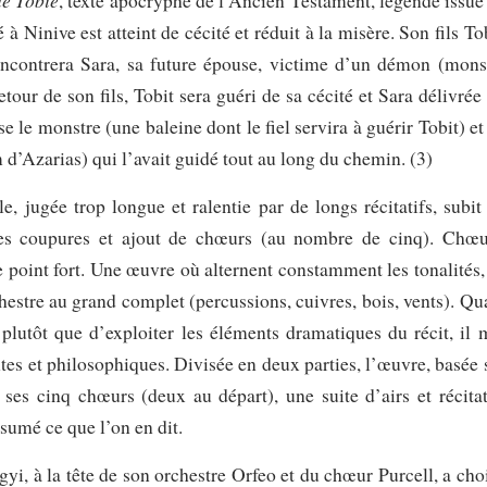
de Tobie
, texte apocryphe de l’Ancien Testament, légende issue
 à Ninive est atteint de cécité et réduit à la misère. Son fils To
encontrera Sara, sa future épouse, victime d’un démon (mons
etour de son fils, Tobit sera guéri de sa cécité et Sara délivrée
e le monstre (une baleine dont le fiel servira à guérir Tobit) et
 d’Azarias) qui l’avait guidé tout au long du chemin. (3)
, jugée trop longue et ralentie par de longs récitatifs, subit
des coupures et ajout de chœurs (au nombre de cinq). Chœu
le point fort. Une œuvre où alternent constamment les tonalités,
hestre au grand complet (percussions, cuivres, bois, vents). Qu
 plutôt que d’exploiter les éléments dramatiques du récit, il 
es et philosophiques. Divisée en deux parties, l’œuvre, basée 
e ses cinq chœurs (deux au départ), une suite d’airs et récitat
sumé ce que l’on en dit.
yi, à la tête de son orchestre Orfeo et du chœur Purcell, a choi