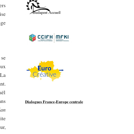
ers
ise
nge
 se
eux
 La
nt.
aël
ans
Dialogues France-Europe centrale
lan
ite
ur,