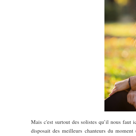
Mais c'est surtout des solistes qu’il nous faut 
disposait des meilleurs chanteurs du moment (4