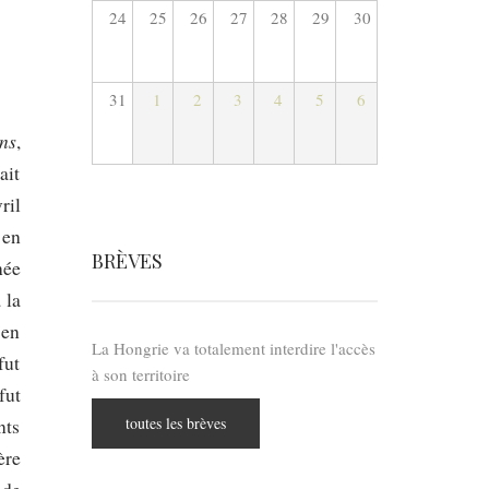
24
25
26
27
28
29
30
31
1
2
3
4
5
6
ns
,
ait
ril
 en
BRÈVES
née
 la
 en
La Hongrie va totalement interdire l'accès
fut
à son territoire
fut
toutes les brèves
nts
ère