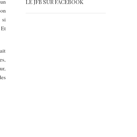
LE JFB SUR FACEBOOK
 un
’on
 si
 Et
ait
es,
ur,
des