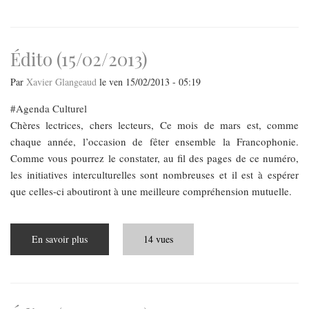
Hongrie
aujourd'hui
Édito (15/02/2013)
Par
Xavier Glangeaud
le
ven 15/02/2013 - 05:19
Agenda Culturel
Chères lectrices, chers lecteurs, Ce mois de mars est, comme
chaque année, l’occasion de fêter ensemble la Francophonie.
Comme vous pourrez le constater, au fil des pages de ce numéro,
les initiatives interculturelles sont nombreuses et il est à espérer
que celles-ci aboutiront à une meilleure compréhension mutuelle.
En savoir plus
sur
14 vues
Édito
(15/02/2013)