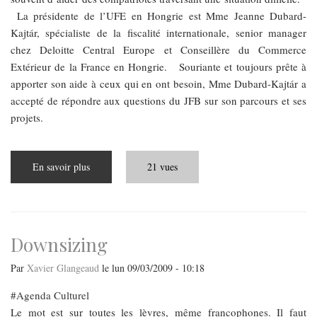
La présidente de l’UFE en Hongrie est Mme Jeanne Dubard-
Kajtár, spécialiste de la fiscalité internationale, senior manager
chez Deloitte Central Europe et Conseillère du Commerce
Extérieur de la France en Hongrie. Souriante et toujours prête à
apporter son aide à ceux qui en ont besoin, Mme Dubard-Kajtár a
accepté de répondre aux questions du JFB sur son parcours et ses
projets.
En savoir plus
sur
21 vues
Etre
plus
efficace
ensemble
Downsizing
Par
Xavier Glangeaud
le
lun 09/03/2009 - 10:18
Agenda Culturel
Le mot est sur toutes les lèvres, même francophones. Il faut