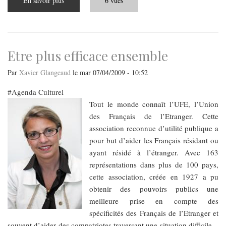
En savoir plus
sur
6 vues
La
CCIFH
poursuit
son
développement
Etre plus efficace ensemble
Par
Xavier Glangeaud
le
mar 07/04/2009 - 10:52
Agenda Culturel
Tout le monde connaît l’UFE, l’Union
des Français de l’Etranger. Cette
association reconnue d’utilité publique a
pour but d’aider les Français résidant ou
ayant résidé à l’étranger. Avec 163
représentations dans plus de 100 pays,
cette association, créée en 1927 a pu
obtenir des pouvoirs publics une
meilleure prise en compte des
spécificités des Français de l’Etranger et
souvent d’aider des compatriotes traversant une situation difficile.