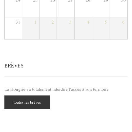
31
1
2
3
4
5
6
BRÈVES
La Hongrie va totalement interdire l'accès à son territoire
toutes les brèves