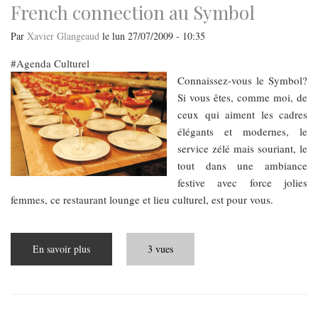
French connection au Symbol
Par
Xavier Glangeaud
le
lun 27/07/2009 - 10:35
Agenda Culturel
Connaissez-vous le Symbol?
Si vous êtes, comme moi, de
ceux qui aiment les cadres
élégants et modernes, le
service zélé mais souriant, le
tout dans une ambiance
festive avec force jolies
femmes, ce restaurant lounge et lieu culturel, est pour vous.
En savoir plus
sur
3 vues
French
connection
au
Symbol