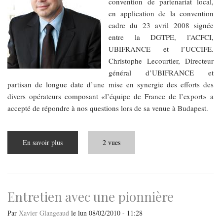
convention de partenariat local,
en application de la convention
cadre du 23 avril 2008 signée
entre la DGTPE, l’ACFCI,
UBIFRANCE et l’UCCIFE.
Christophe Lecourtier, Directeur
général d’UBIFRANCE et
partisan de longue date d’une mise en synergie des efforts des
divers opérateurs composant «l’équipe de France de l’export» a
accepté de répondre à nos questions lors de sa venue à Budapest.
En savoir plus
sur
2 vues
S’engager
pour
réussir
ensemble
Entretien avec une pionnière
Par
Xavier Glangeaud
le
lun 08/02/2010 - 11:28