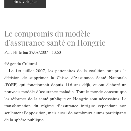
En savoir plus
sur
La
santé
au
cœur
de
l’Europe
Le compromis du modèle
d’assurance santé en Hongrie
Par
JFB
le
lun 27/08/2007 - 13:53
Agenda Culturel
Le 1er juillet 2007, les partenaires de la coalition ont pris la
décision de supprimer la Caisse d’Assurance Santé Nationale
(l'OEP) qui fonctionnait depuis 116 ans déjà, et ont élaboré un
nouveau modèle d’assurance maladie. Tout le monde consent que
les réformes de la santé publique en Hongrie sont nécessaires. La
transformation du régime d’assurance intrigue cependant non
seulement l’opposition, mais aussi de nombreux autres participants
de la sphère publique.