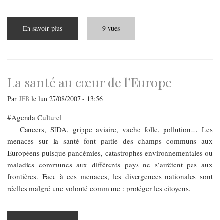
En savoir plus
sur
9 vues
Le
tourisme
dentaire
en
Hongrie
La santé au cœur de l’Europe
Par
JFB
le
lun 27/08/2007 - 13:56
Agenda Culturel
Cancers, SIDA, grippe aviaire, vache folle, pollution… Les
menaces sur la santé font partie des champs communs aux
Européens puisque pandémies, catastrophes environnementales ou
maladies communes aux différents pays ne s’arrêtent pas aux
frontières. Face à ces menaces, les divergences nationales sont
réelles malgré une volonté commune : protéger les citoyens.