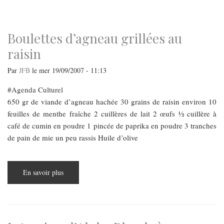
navigation
Boulettes d’agneau grillées au
raisin
Par
JFB
le
mer 19/09/2007 - 11:13
Agenda Culturel
650 gr de viande d’agneau hachée 30 grains de raisin environ 10
feuilles de menthe fraîche 2 cuillères de lait 2 œufs ½ cuillère à
café de cumin en poudre 1 pincée de paprika en poudre 3 tranches
de pain de mie un peu rassis Huile d’olive
En savoir plus
sur
Boulettes
d’agneau
grillées
au
raisin