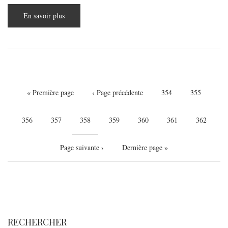
En savoir plus
sur
Le
compromis
du
modèle
d’assurance
santé
en
Hongrie
Pagination
Première
« Première page
Page
‹ Page précédente
Page
354
Page
355
page
précédente
Page
356
Page
357
Page
358
Page
359
Page
360
Page
361
Page
362
courante
Page
Page suivante ›
Dernière
Dernière page »
suivante
page
RECHERCHER