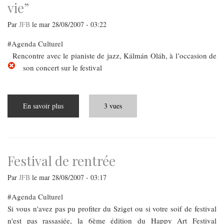
vie”
Par
JFB
le
mar 28/08/2007 - 03:22
Agenda Culturel
Rencontre avec le pianiste de jazz, Kálmán Oláh, à l’occasion de
son concert sur le festival
En savoir plus
sur
3 vues
„L'improvisation
est
un
mode
de
vie”
Festival de rentrée
Par
JFB
le
mar 28/08/2007 - 03:17
Agenda Culturel
Si vous n'avez pas pu profiter du Sziget ou si votre soif de festival
n'est pas rassasiée, la 6ème édition du Happy Art Festival