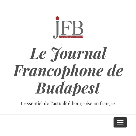
Aller
au
contenu
principal
Le Journal
Francophone de
Budapest
L'essentiel de l'actualité hongroise en français
Main
Toggle
navigati