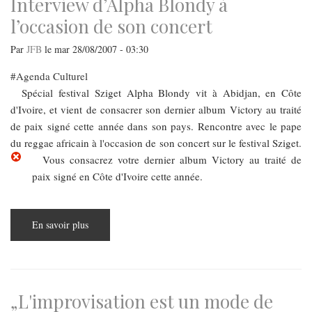
Interview d’Alpha Blondy à
l’occasion de son concert
Par
JFB
le
mar 28/08/2007 - 03:30
Agenda Culturel
Spécial festival Sziget Alpha Blondy vit à Abidjan, en Côte
d'Ivoire, et vient de consacrer son dernier album Victory au traité
de paix signé cette année dans son pays. Rencontre avec le pape
du reggae africain à l'occasion de son concert sur le festival Sziget.
Vous consacrez votre dernier album Victory au traité de
paix signé en Côte d'Ivoire cette année.
En savoir plus
sur
Interview
d’Alpha
Blondy
à
l’occasion
de
son
„L'improvisation est un mode de
concert