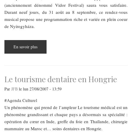
(anciennement dénommé Vidor Festival) saura vous satisfaire.
Durant neuf jours, du 31 août au 8 septembre, ce rendez-vous
musical propose une programmation riche et variée en plein coeur
de Nyíregyháza.
En savoir plus
sur
Festival
de
rentrée
Le tourisme dentaire en Hongrie
Par
JFB
le
lun 27/08/2007 - 13:59
Agenda Culturel
Un phénomène qui prend de l’ampleur Le tourisme médical est un
phénomène grandissant et chaque pays a désormais sa spécialité :
opération du cœur en Inde, greffe du foie en Thaïlande, chirurgie
mammaire au Maroc et… soins dentaires en Hongrie.