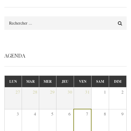
Rechercher
AGENDA
LUN
MAR
MER
JEU
VEN
SAM
DIM
27
28
29
30
31
1
2
3
4
5
6
7
8
9