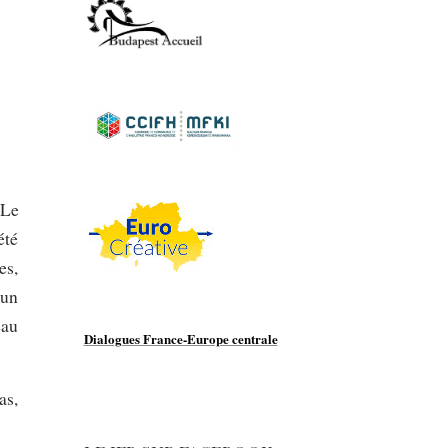
 Le
été
es,
 un
eau
Dialogues France-Europe centrale
as,