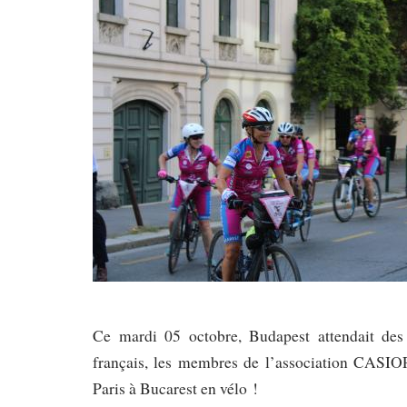
à
Bucarest
…
en
vélo
!
Ce mardi 05 octobre, Budapest attendait des i
français, les membres de l’association CASIOPE
Paris à Bucarest en vélo !