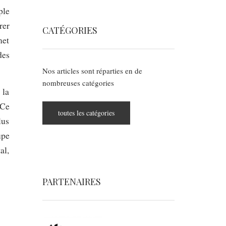
ple
rer
CATÉGORIES
met
des
Nos articles sont réparties en de
nombreuses catégories
 la
 Ce
toutes les catégories
lus
upe
al,
PARTENAIRES