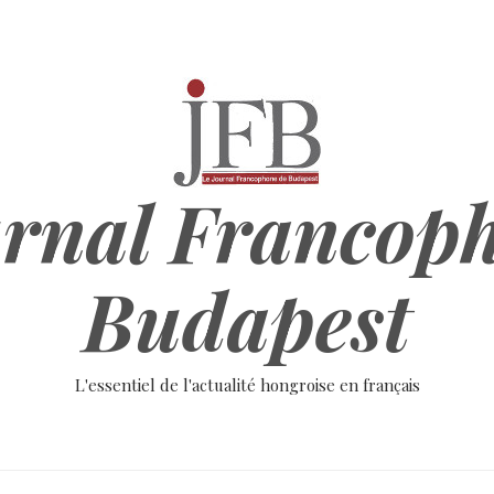
rnal Francop
Budapest
L'essentiel de l'actualité hongroise en français