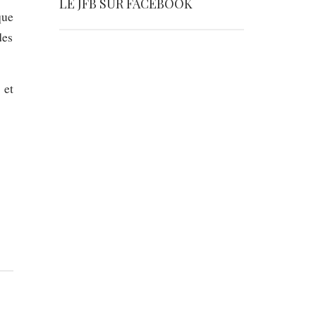
LE JFB SUR FACEBOOK
que
des
 et