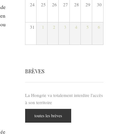
24
25
26
27
28
29
30
nde
yen
 ou
31
1
2
3
4
5
6
BRÈVES
La Hongrie va totalement interdire l'accès
à son territoire
toutes les brèves
iée