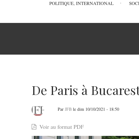
Main
POLITIQUE, INTERNATIONAL
SOC
navigation
Fil
d'Ariane
De Paris à Bucarest
Par
JFB
le
dim 10/10/2021 - 18:50
De
Voir au format PDF
Paris