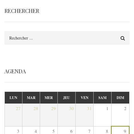
RECHERCHER
Rechercher
AGENDA
LUN
MAR
MER
JEU
VEN
SAM
DIM
27
28
29
30
31
1
2
3
4
5
6
7
8
9