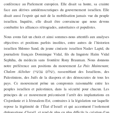
conférence au Parlement européen. Elle disait sa honte, sa crainte
face aux dérives antidémocratiques du gouvernement israélien. Elle
disait aussi l'espoir qui nait de la mobilisation jamais vue du peuple
israélien. Inquiète, elle disait être convaincue que nous devons
combattre les alliances rétrogrades, autoritaires et populistes.
Nous avons fait un choix et ainsi sommes-nous attentifs aux analyses
objectives et positions parfois insolites, entre autres de l’historien
israélien Shlomo Sand, du jeune cinéaste israélien Nadav Lapid, du
journaliste français Dominique Vidal, fils du linguiste Haïm Vidal
Sephiha, du médecin sans frontière Rony Brauman. Nous donnons
notre préférence aux positions du mouvement
La Paix Maintenant,
Chalom Akhshav
(שלום עכשיו), rassemblant des Israéliens, des
Palestiniens, des Juifs de la diaspora et des démocrates de tous les
pays. Ce mouvement prône un compromis raisonnable entre les
peuples israélien et palestinien, dans la sécurité pour chacun. Les
principes de ce mouvement préconisent l’arrêt des implantations en
Cisjordanie et à Jérusalem-Est, contraires à la législation sur laquelle
repose la légitimité de l’État d’Israël et qui accentuent l’isolement
diplomatique d’Israël, et rend de plus en plus difficile la création d’un