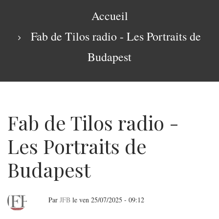
navigation
Fil
Accueil
d'Ariane
Fab de Tilos radio - Les Portraits de
Budapest
Fab de Tilos radio -
Les Portraits de
Budapest
Par
JFB
le
ven 25/07/2025 - 09:12
Fab