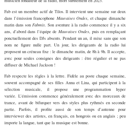
musicien fondateur de la radio, mort subitement en 2023.
Fab est un membre actif de
Tilos.
Il intervient une semaine sur deux
dans l’émission francophone
Mauvaises Ondes
, et chaque dimanche
matin dans son
Fabmix
. Son aventure à la radio commence il y a six
ans, d’abord dans l’équipe de
Mauvaises Ondes
, puis en remplaçant
ponctuellement des
DJs absents. Pendant un an, il mixe sans que son
nom ne ﬁgure nulle part. Un
jour,
les dirigeants de la radio lui
proposent un créneau ﬁxe : le dimanche matin, de 8h à 9h. Il accepte,
avec pour seules consignes des dirigeants : être régulier et ne pas
diffuser
de Michael Jackson !
Fab respecte les règles à la lettre. Fidèle au poste chaque semaine,
souvent accompagné de ses ﬁlles
Anna et Lina, qui participent à la
sélection musicale, il propose une programmation hyper
variée.
L’émission
commence généralement avec des morceaux de
trance, avant de bifurquer vers des styles plus rythmés en seconde
partie. Parfois, il proﬁte aussi de son temps d’antenne pour
interviewer des artistes, en français, en hongrois ou en anglais ; peu
importe la langue, tant que la musique est bonne.