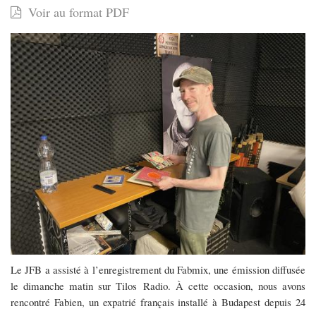
Voir au format PDF
de
Tilos
radio
-
Les
Portraits
de
Budapest
Le JFB a assisté à
l’enregistrement
du Fabmix, une émission diffusée
le dimanche matin sur
Tilos
Radio. À cette occasion, nous avons
rencontré
Fabien, un expatrié français installé à Budapest depuis 24