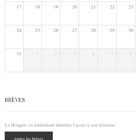
17
18
19
20
21
22
23
24
25
26
27
28
29
30
31
1
2
3
4
5
6
BRÈVES
La Hongrie va totalement interdire l'accès à son territoire
toutes les brèves