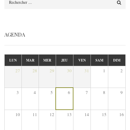
AGENDA
LUN
MAR
MER
JEU
VEN
SAM
DIM
27
28
29
30
31
1
2
3
4
5
6
7
8
9
10
11
12
13
14
15
16