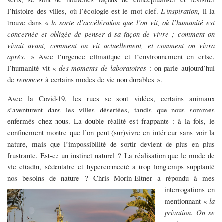
l’histoire des villes, où l’écologie est le mot-clef.
L’inspiration
, il la
trouve dans «
la sorte d’accélération que l’on vit, où l’humanité est
concernée et obligée de penser à sa façon de vivre ; comment on
vivait avant, comment on vit actuellement, et comment on vivra
après
. » Avec l’urgence climatique et l’environnement en crise,
l’humanité vit «
des moments de laboratoires
: on parle aujourd’hui
de
renoncer
à certains modes de vie non durables ».
Avec la Covid-19, les rues se sont vidées, certains animaux
s’aventurent dans les villes désertées, tandis que nous sommes
enfermés chez nous. La double réalité est frappante : à la fois, le
confinement montre que l’on peut (sur)vivre en intérieur sans voir la
nature, mais que l’impossibilité de sortir devient de plus en plus
frustrante. Est-ce un instinct naturel ? La réalisation que le mode de
vie citadin, sédentaire et hyperconnecté a trop longtemps supplanté
nos besoins de nature ?
Chris Morin-Eitner a répondu à mes
interrogations en
mentionnant «
la
privation. On se