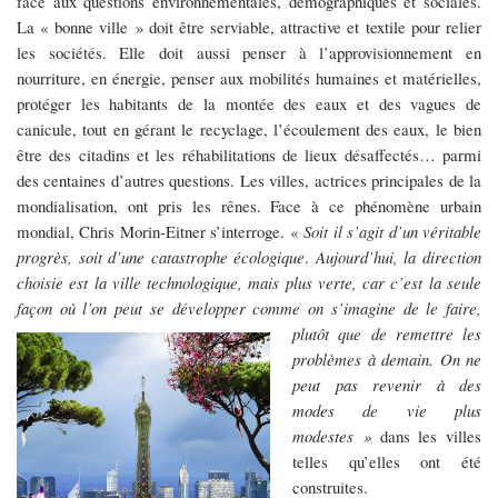
face aux questions environnementales, démographiques et sociales.
La « bonne ville » doit être serviable, attractive et textile pour relier
les sociétés. Elle doit aussi penser à l’approvisionnement en
nourriture, en énergie, penser aux mobilités humaines et matérielles,
protéger les habitants de la montée des eaux et des vagues de
canicule, tout en gérant le recyclage, l’écoulement des eaux, le bien
être des citadins et les réhabilitations de lieux désaffectés… parmi
des centaines d’autres questions. Les villes, actrices principales de la
mondialisation, ont pris les rênes. Face à ce phénomène urbain
mondial, Chris Morin-Eitner s’interroge. «
Soit il s’agit d’un véritable
progrès, soit d’une c
atastrophe écologique
.
Aujourd’hui, la direction
choisie est la ville technologique, mais plus verte, car c’est la seule
façon où l’on peut se développer
comme on s’imagine de le faire,
plutôt que de remettre les
problèmes à demain. On ne
peut pas revenir à des
modes de vie plus
modestes »
dans les villes
telles qu’elles ont été
construites.