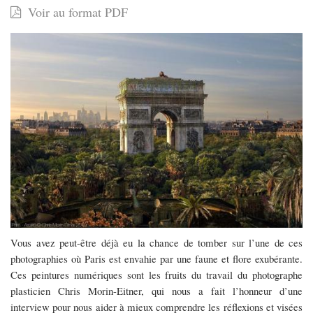
Voir au format PDF
dans
les
villes
vertes
de
l’artiste
Chris
Morin-
Eitner
Vous avez peut-être déjà eu la chance de tomber sur l’une de ces
photographies où Paris est envahie par une faune et flore exubérante.
Ces peintures numériques sont les fruits du travail du photographe
plasticien Chris Morin-Eitner, qui nous a fait l’honneur d’une
interview pour nous aider à mieux comprendre les réflexions et visées