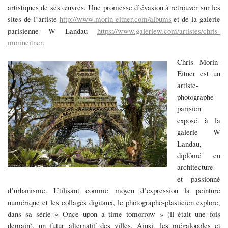
artistiques de ses œuvres. Une promesse d’évasion à retrouver sur les
sites de l’artiste
http://www.morin-eitner.com/albums
et de la galerie
parisienne W Landau
https://www.galeriew.com/artistes/chris-
morineitner
.
Chris Morin-
Eitner est un
artiste-
photographe
parisien
exposé à la
galerie W
Landau,
diplômé en
architecture
et passionné
d’urbanisme. Utilisant comme moyen d’expression la peinture
numérique et les collages digitaux, le photographe-plasticien explore,
dans sa série « Once upon a time tomorrow » (il était une fois
demain), un futur alternatif des villes. Ainsi, les mégalopoles et