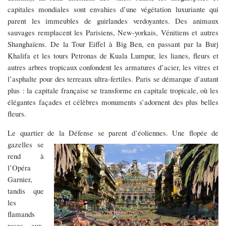
capitales mondiales sont envahies d’une végétation luxuriante qui
parent les immeubles de guirlandes verdoyantes. Des animaux
sauvages remplacent les Parisiens, New-yorkais, Vénitiens et autres
Shanghaïens. De la Tour Eiffel à Big Ben, en passant par la Burj
Khalifa et les tours Petronas de Kuala Lumpur, les lianes, fleurs et
autres arbres tropicaux confondent les armatures d’acier, les vitres et
l’asphalte pour des terreaux ultra-fertiles. Paris se démarque d’autant
plus : la capitale française se transforme en capitale tropicale, où les
élégantes façades et célèbres monuments s’adornent des plus belles
fleurs.
Le quartier de la Défense se parent d’éoliennes. Une flopée de
gazelles s
e
rend à
l’Opéra
Garnier,
tandis que
les
flamands
roses, eux,