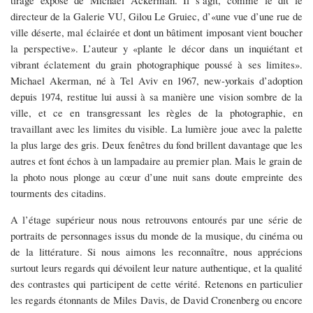
tirage exposé de Michael Ackerman. Il s’agit, comme le dit le
directeur de la Galerie VU, Gilou Le Gruiec, d’«une vue d’une rue de
ville déserte, mal éclairée et dont un bâtiment imposant vient boucher
la perspective». L’auteur y «plante le décor dans un inquiétant et
vibrant éclatement du grain photographique poussé à ses limites».
Michael Akerman, né à Tel Aviv en 1967, new-yorkais d’adoption
depuis 1974, restitue lui aussi à sa manière une vision sombre de la
ville, et ce en transgressant les règles de la photographie, en
travaillant avec les limites du visible. La lumière joue avec la palette
la plus large des gris. Deux fenêtres du fond brillent davantage que les
autres et font échos à un lampadaire au premier plan. Mais le grain de
la photo nous plonge au cœur d’une nuit sans doute empreinte des
tourments des citadins.
A l’étage supérieur nous nous retrouvons entourés par une série de
portraits de personnages issus du monde de la musique, du cinéma ou
de la littérature. Si nous aimons les reconnaître, nous apprécions
surtout leurs regards qui dévoilent leur nature authentique, et la qualité
des contrastes qui participent de cette vérité. Retenons en particulier
les regards étonnants de Miles Davis, de David Cronenberg ou encore