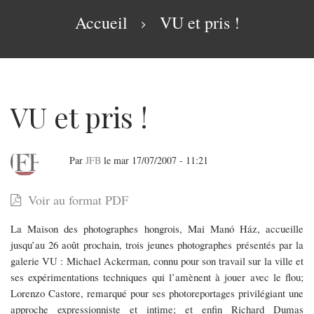
navigation
Fil
Accueil
VU et pris !
d'Ariane
VU et pris !
Par
JFB
le
mar 17/07/2007 - 11:21
VU
Voir au format PDF
et
La Maison des photographes hongrois, Mai Manó Ház, accueille
pris
jusqu’au 26 août prochain, trois jeunes photographes présentés par la
!
galerie VU : Michael Ackerman, connu pour son travail sur la ville et
ses expérimentations techniques qui l’amènent à jouer avec le flou;
Lorenzo Castore, remarqué pour ses photoreportages privilégiant une
approche expressionniste et intime; et enfin Richard Dumas