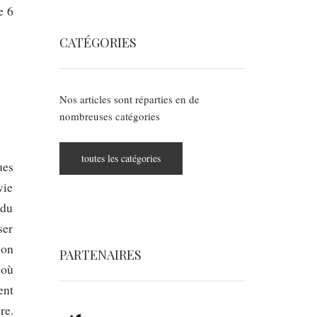
e 6
CATÉGORIES
Nos articles sont réparties en de
nombreuses catégories
toutes les catégories
ues
vie
 du
ser
ion
PARTENAIRES
 où
ent
re.