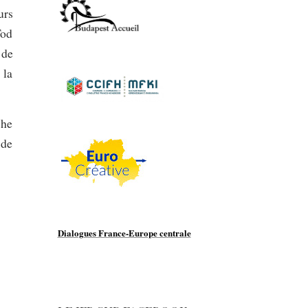
urs
Tod
 de
 la
che
 de
Dialogues France-Europe centrale