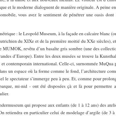
que et le moderne dialoguent de manière originale. A peine en
tomobile, vous avez le sentiment de pénétrer une oasis dont 
étrique : le Leopold Museum, à la façade en calcaire blanc (o
utrichien du XIXe et de la première moitié du XXe siècles), et
e MUMOK, revêtu d’un basalte gris sombre (une des collecti
randes d’Europe). Entre les deux musées se trouve la Kunsthal
ne et contemporain international. Celle-ci, surnommée MuQua 
r dans un espace où la forme comme le fond, l’architecture co
el le spectateur s’immerge peu à peu. Et, comme pour prolon
arque, mi-nid - ont été disposées çà et là pour permettre 
ulier.
ndermuseum qui propose aux enfants (de 1 à 12 ans) des ateli
n retiendra en particulier celui de modelage d’argile (de 3 à