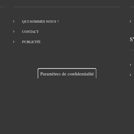
QUI SOMMES NOUS ?
CONTACT
S
PUBLICITÉ
Paramètres de confidentialité
Propulsé par
Drupal
-
Éditer par
YourOSoft KFT