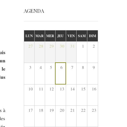
AGENDA
LUN
MAR
MER
JEU
VEN
SAM
DIM
27
28
29
30
31
1
2
uis
 un
3
4
5
6
7
8
9
 le
lus
10
11
12
13
14
15
16
s à
17
18
19
20
21
22
23
des
lée