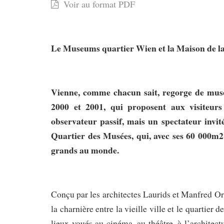
Voir au format PDF
Vienne,
une
nouvelle
Le Museums quartier Wien et la Maison de l
façon
de
Vienne, comme chacun sait, regorge de musée
vivre
2000 et 2001, qui proposent aux visiteur
les
observateur passif, mais un spectateur invi
musées
Quartier des Musées, qui, avec ses 60 000m2 d
grands au monde.
»
Conçu par les architectes Laurids et Manfred Ort
la charnière entre la vieille ville et le quartier
lieux voués au cinéma, au théâtre, à l’architec