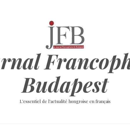
rnal Francop
Budapest
L'essentiel de l'actualité hongroise en français