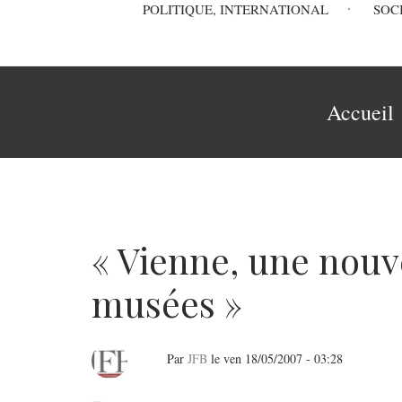
Main
POLITIQUE, INTERNATIONAL
SOC
navigation
Fil
Accueil
d'Ariane
« Vienne, une nouve
musées »
Par
JFB
le
ven 18/05/2007 - 03:28
«