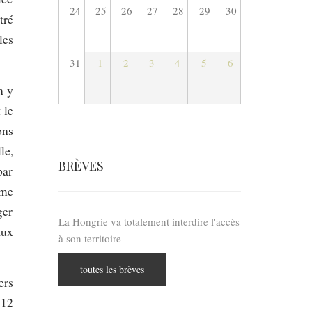
24
25
26
27
28
29
30
tré
les
31
1
2
3
4
5
6
n y
 le
ons
le,
BRÈVES
par
mme
ger
La Hongrie va totalement interdire l'accès
aux
à son territoire
toutes les brèves
ers
 12