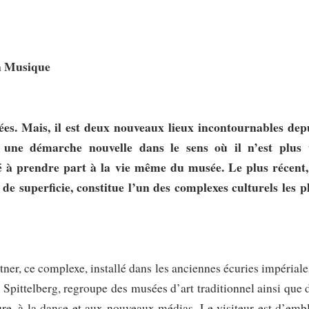
a Musique
s. Mais, il est deux nouveaux lieux incontournables dep
s une démarche nouvelle dans le sens où il n’est plus
té à prendre part à la vie même du musée. Le plus récent,
e superficie, constitue l’un des complexes culturels les p
ner, ce complexe, installé dans les anciennes écuries impériale
 de Spittelberg, regroupe des musées d’art traditionnel ainsi que 
ture, à la danse et aux nouveaux médias. Le visiteur est d’emb