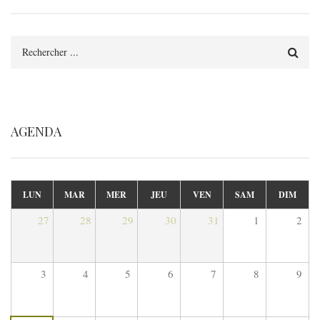
Rechercher
AGENDA
LUN
MAR
MER
JEU
VEN
SAM
DIM
27
28
29
30
31
1
2
3
4
5
6
7
8
9