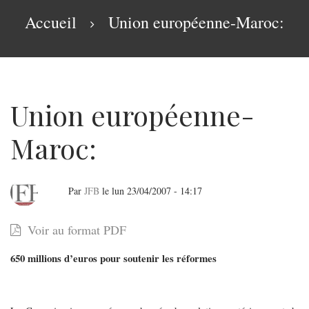
navigation
Fil
Accueil
Union européenne-Maroc:
d'Ariane
Union européenne-
Maroc:
Par
JFB
le
lun 23/04/2007 - 14:17
Union
Voir au format PDF
européenne-
650 millions d’euros pour soutenir les réformes
Maroc: