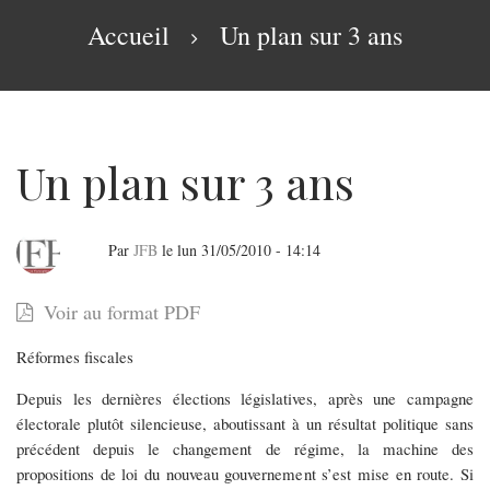
navigation
Fil
Accueil
Un plan sur 3 ans
d'Ariane
Un plan sur 3 ans
Par
JFB
le
lun 31/05/2010 - 14:14
Un
Voir au format PDF
plan
Réformes fiscales
sur
3
Depuis les dernières élections législatives, après une campagne
électorale plutôt silencieuse, aboutissant à un résultat politique sans
ans
précédent depuis le changement de régime, la machine des
propositions de loi du nouveau gouvernement s’est mise en route. Si