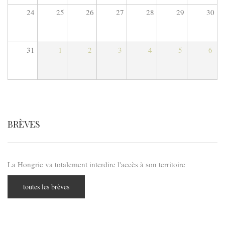
24
25
26
27
28
29
30
31
1
2
3
4
5
6
BRÈVES
La Hongrie va totalement interdire l'accès à son territoire
toutes les brèves