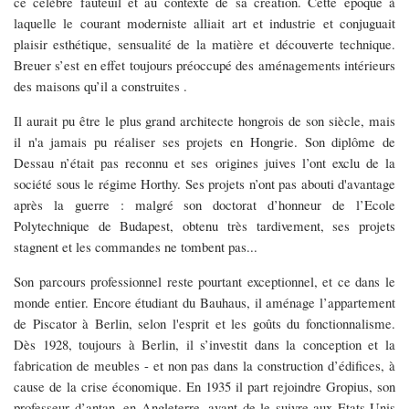
ce célèbre fauteuil et au contexte de sa création. Cette époque à
laquelle le courant moderniste alliait art et industrie et conjuguait
plaisir esthétique, sensualité de la matière et découverte technique.
Breuer s’est en effet toujours préoccupé des aménagements intérieurs
des maisons qu’il a construites .
Il aurait pu être le plus grand architecte hongrois de son siècle, mais
il n'a jamais pu réaliser ses projets en Hongrie. Son diplôme de
Dessau n’était pas reconnu et ses origines juives l’ont exclu de la
société sous le régime Horthy. Ses projets n’ont pas abouti d'avantage
après la guerre : malgré son doctorat d’honneur de l’Ecole
Polytechnique de Budapest, obtenu très tardivement, ses projets
stagnent et les commandes ne tombent pas...
Son parcours professionnel reste pourtant exceptionnel, et ce dans le
monde entier. Encore étudiant du Bauhaus, il aménage l’appartement
de Piscator à Berlin, selon l'esprit et les goûts du fonctionnalisme.
Dès 1928, toujours à Berlin, il s’investit dans la conception et la
fabrication de meubles - et non pas dans la construction d’édifices, à
cause de la crise économique. En 1935 il part rejoindre Gropius, son
professeur d’antan, en Angleterre, avant de le suivre aux Etats-Unis