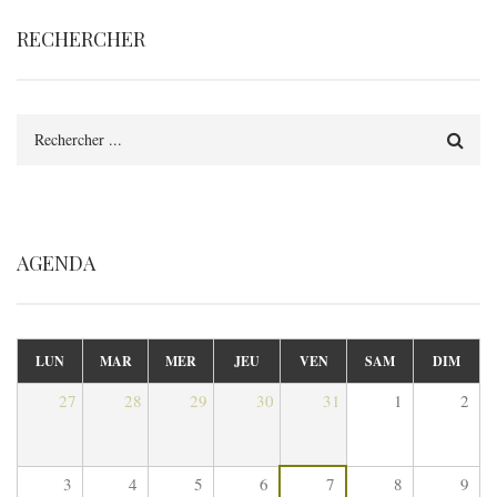
RECHERCHER
Rechercher
AGENDA
LUN
MAR
MER
JEU
VEN
SAM
DIM
27
28
29
30
31
1
2
3
4
5
6
7
8
9