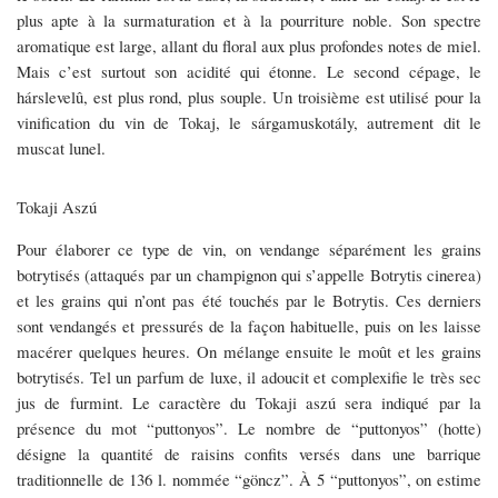
plus apte à la surmaturation et à la pourriture noble. Son spectre
aromatique est large, allant du floral aux plus profondes notes de miel.
Mais c’est surtout son acidité qui étonne. Le second cépage, le
hárslevelû, est plus rond, plus souple. Un troisième est utilisé pour la
vinification du vin de Tokaj, le sárgamuskotály, autrement dit le
muscat lunel.
Tokaji Aszú
Pour élaborer ce type de vin, on vendange séparément les grains
botrytisés (attaqués par un champignon qui s’appelle Botrytis cinerea)
et les grains qui n’ont pas été touchés par le Botrytis. Ces derniers
sont vendangés et pressurés de la façon habituelle, puis on les laisse
macérer quelques heures. On mélange ensuite le moût et les grains
botrytisés. Tel un parfum de luxe, il adoucit et complexifie le très sec
jus de furmint. Le caractère du Tokaji aszú sera indiqué par la
présence du mot “puttonyos”. Le nombre de “puttonyos” (hotte)
désigne la quantité de raisins confits versés dans une barrique
traditionnelle de 136 l. nommée “göncz”. À 5 “puttonyos”, on estime