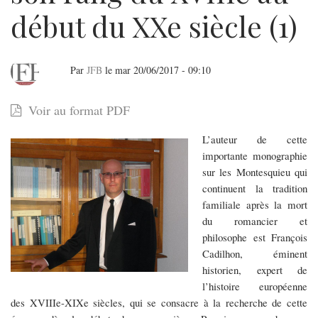
début du XXe siècle (1)
Par
JFB
le
mar 20/06/2017 - 09:10
François
Voir au format PDF
Cadilhon
L’auteur de cette
:
importante monographie
Les
sur les Montesquieu qui
continuent la tradition
Montesquieu
familiale après la mort
après
du romancier et
philosophe est François
Montesquieu.
Cadilhon, éminent
Tenir
historien, expert de
l’histoire européenne
son
des XVIIIe-XIXe siècles, qui se consacre à la recherche de cette