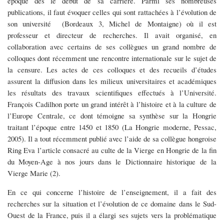
époque dès le début de sa carrière. Parmi ses nombreuses
rang
publications, il faut évoquer celles qui sont rattachées à l’évolution de
du
son université (Bordeaux 3, Michel de Montaigne) où il est
professeur et directeur de recherches. Il avait organisé, en
XVIIIe
collaboration avec certains de ses collègues un grand nombre de
au
colloques dont récemment une rencontre internationale sur le sujet de
la censure. Les actes de ces colloques et des recueils d’études
début
assurent la diffusion dans les milieux universitaires et académiques
du
les résultats des travaux scientifiques effectués à l’Université.
François Cadilhon porte un grand intérêt à l’histoire et à la culture de
XXe
l’Europe Centrale, ce dont témoigne sa synthèse sur la Hongrie
siècle
traitant l’époque entre 1450 et 1850 (La Hongrie moderne, Pessac,
2005). Il a tout récemment publié avec l’aide de sa collègue hongroise
(1)
Ring Eva l’article consacré au culte de la Vierge en Hongrie de la fin
du Moyen-Age à nos jours dans le Dictionnaire historique de la
Vierge Marie (2).
En ce qui concerne l’histoire de l’enseignement, il a fait des
recherches sur la situation et l’évolution de ce domaine dans le Sud-
Ouest de la France, puis il a élargi ses sujets vers la problématique