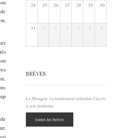
ion
24
25
26
27
28
29
30
 de
on,
31
1
2
3
4
5
6
urs
tés
lon
res
BRÈVES
me,
ons
oup
La Hongrie va totalement interdire l'accès
à son territoire
 de
toutes les brèves
ur,
ssi