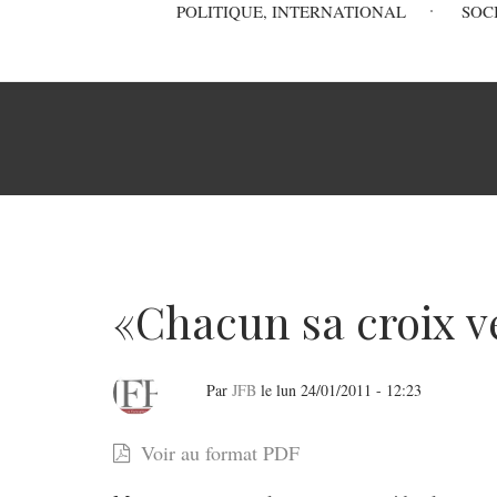
Main
POLITIQUE, INTERNATIONAL
SOC
navigation
Fil
d'Ariane
«Chacun sa croix v
Par
JFB
le
lun 24/01/2011 - 12:23
«Chacun
Voir au format PDF
sa