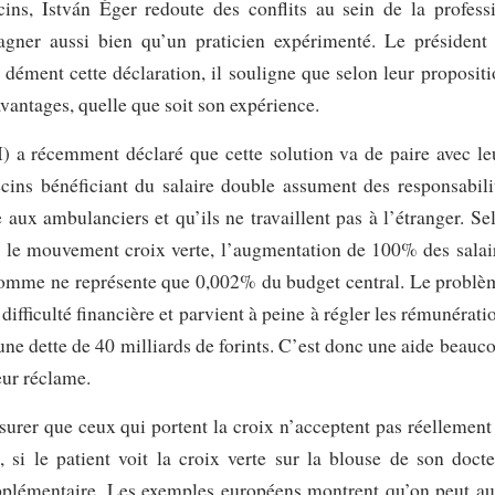
ns, István Éger redoute des conflits au sein de la profess
agner aussi bien qu’un praticien expérimenté. Le président
ément cette déclaration, il souligne que selon leur propositi
antages, quelle que soit son expérience.
) a récemment déclaré que cette solution va de paire avec le
ecins bénéficiant du salaire double assument des responsabili
aux ambulanciers et qu’ils ne travaillent pas à l’étranger. Se
nt le mouvement croix verte, l’augmentation de 100% des salai
te somme ne représente que 0,002% du budget central. Le problè
 difficulté financière et parvient à peine à régler les rémunérati
une dette de 40 milliards de forints. C’est donc une aide beauc
eur réclame.
surer que ceux qui portent la croix n’acceptent pas réellement
 le patient voit la croix verte sur la blouse de son docte
pplémentaire. Les exemples européens montrent qu’on peut au