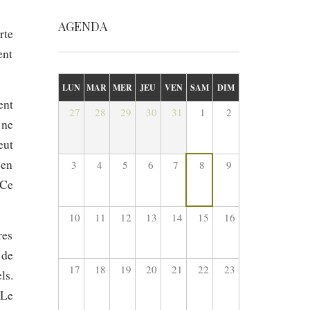
AGENDA
rte
ent
LUN
MAR
MER
JEU
VEN
SAM
DIM
ent
27
28
29
30
31
1
2
 ne
eut
 en
3
4
5
6
7
8
9
 Ce
10
11
12
13
14
15
16
res
 de
17
18
19
20
21
22
23
ls.
 Le