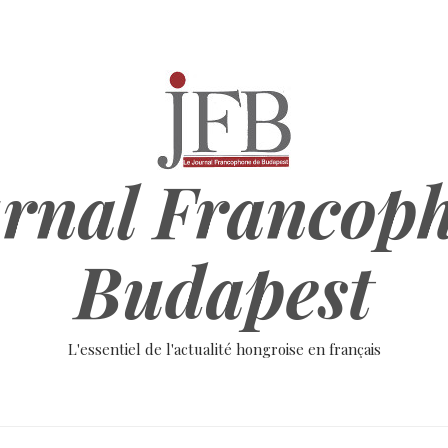
rnal Francop
Budapest
L'essentiel de l'actualité hongroise en français