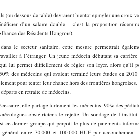
s (ou dessous de table) devraient bientot épingler une croix ve
énéficier d’un salaire double – c’est la proposition récemm
Alliance des Résidents Hongrois).
e dans le secteur sanitaire, cette mesure permettrait égalem
ravailler à l’étranger. Un jeune médecin débutant sa carrière
ui lui permet difficilement de régler son loyer, alors qu’il p
 50% des médecins qui avaient terminé leurs études en 2010
lement pour tenter leur chance hors des frontières hongroises.
départs en retraite de médecins.
écessaire, elle partage fortement les médecins. 90% des pédiat
nécologues obstétriciens le rejette. Un sondage de l’institut
st ce dernier groupe qui perçoit le plus de paiements informe
en général entre 70.000 et 100.000 HUF par accouchement.