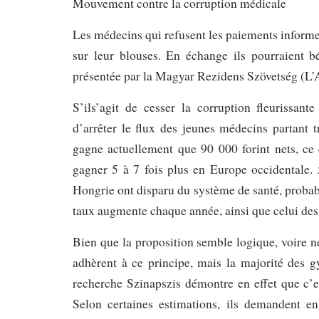
croix
Mouvement contre la corruption médicale
verte»
Les médecins qui refusent les paiements informel
sur leur blouses. En échange ils pourraient b
présentée par la Magyar Rezidens Szövetség (L’
S’ils’agit de cesser la corruption fleurissant
d’arrêter le flux des jeunes médecins partant t
gagne actuellement que 90 000 forint nets, ce q
gagner 5 à 7 fois plus en Europe occidentale.
Hongrie ont disparu du système de santé, probab
taux augmente chaque année, ainsi que celui des 
Bien que la proposition semble logique, voire n
adhèrent à ce principe, mais la majorité des gy
recherche Szinapszis démontre en effet que c’e
Selon certaines estimations, ils demandent 