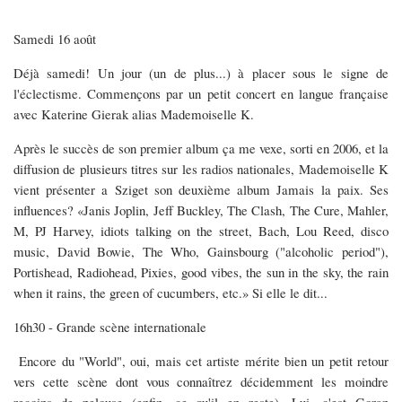
Samedi 16 août
Déjà samedi! Un jour (un de plus...) à placer sous le signe de
l'éclectisme. Commençons par un petit concert en langue française
avec Katerine Gierak alias Mademoiselle K.
Après le succès de son premier album ça me vexe, sorti en 2006, et la
diffusion de plusieurs titres sur les radios nationales, Mademoiselle K
vient présenter a Sziget son deuxième album Jamais la paix. Ses
influences? «Janis Joplin, Jeff Buckley, The Clash, The Cure, Mahler,
M, PJ Harvey, idiots talking on the street, Bach, Lou Reed, disco
music, David Bowie, The Who, Gainsbourg ("alcoholic period"),
Portishead, Radiohead, Pixies, good vibes, the sun in the sky, the rain
when it rains, the green of cucumbers, etc.» Si elle le dit...
16h30 - Grande scène internationale
Encore du "World", oui, mais cet artiste mérite bien un petit retour
vers cette scène dont vous connaîtrez décidemment les moindre