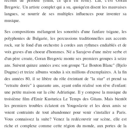
recoins de pelouse (enfin, ce qu'il en reste). Lui, c'est Goran
Bregovic. Un artiste complet qui a su, quoiqu'en disent les mauvaises
langues, se nourrir de ses multiples influences pour inventer sa
musique.
Ses compositions mélangent les sonorités d'une fanfare tsigane, les
polyphonies de Bulgarie, les percussions traditionnelles aux accents
rock, sur le fond d'un orchestre à cordes aux rythmes endiablés et de
voix graves d'un choeur d'hommes. Né a Sarajevo d'une mère serbe et
d'un père croate, Goran Bregovic monte ses premiers groupes à seize
ans. Suivent quinze années avec son groupe "Le Bouton Blanc" (Bjelo
Dugme) et treize albums vendus à six millions d'exemplaires. A la fin
des années 80, il se libère du rôle éreintant de "la star" et prend sa
"retraite dorée" à quarante ans, ayant enfin réalisé son rêve d'enfant:
une petite maison sur la côte Adriatique. Il y compose la musique du
troisième film d'Emir Kusturica Le Temps des Gitans. Mais bientôt
les premiers troubles éclatent en Yougoslavie et les deux amis se
voient contraints de tout abandonner pour venir s'installer a Paris.
Vous connaissez la suite? Venez la redécouvrir sur scène, elle est
riche et complexe comme cette région du monde, aux portes de la