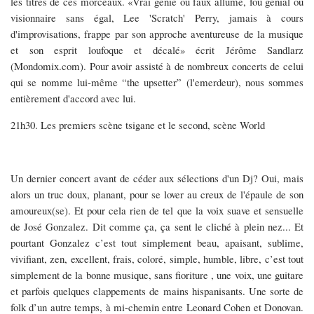
les titres de ces morceaux. «Vrai génie ou faux allumé, fou génial ou
visionnaire sans égal, Lee 'Scratch' Perry, jamais à cours
d'improvisations, frappe par son approche aventureuse de la musique
et son esprit loufoque et décalé» écrit Jérôme Sandlarz
(Mondomix.com). Pour avoir assisté à de nombreux concerts de celui
qui se nomme lui-même “the upsetter” (l'emerdeur), nous sommes
entièrement d'accord avec lui.
21h30. Les premiers scène tsigane et le second, scène World
Un dernier concert avant de céder aux sélections d'un Dj? Oui, mais
alors un truc doux, planant, pour se lover au creux de l'épaule de son
amoureux(se). Et pour cela rien de tel que la voix suave et sensuelle
de José Gonzalez. Dit comme ça, ça sent le cliché à plein nez... Et
pourtant Gonzalez c’est tout simplement beau, apaisant, sublime,
vivifiant, zen, excellent, frais, coloré, simple, humble, libre, c’est tout
simplement de la bonne musique, sans fioriture , une voix, une guitare
et parfois quelques clappements de mains hispanisants. Une sorte de
folk d’un autre temps, à mi-chemin entre Leonard Cohen et Donovan.