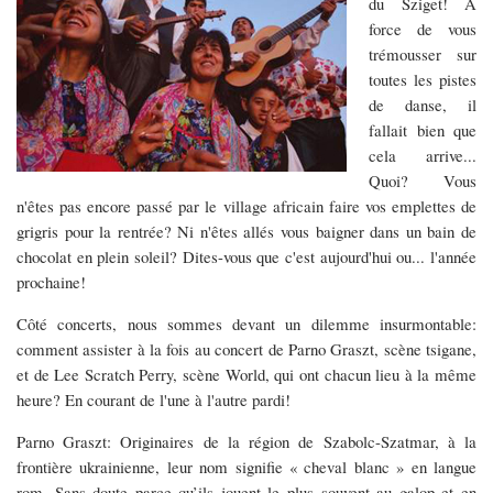
du Sziget! A
force de vous
trémousser sur
toutes les pistes
de danse, il
fallait bien que
cela arrive...
Quoi? Vous
n'êtes pas encore passé par le village africain faire vos emplettes de
grigris pour la rentrée? Ni n'êtes allés vous baigner dans un bain de
chocolat en plein soleil? Dites-vous que c'est aujourd'hui ou... l'année
prochaine!
Côté concerts, nous sommes devant un dilemme insurmontable:
comment assister à la fois au concert de Parno Graszt, scène tsigane,
et de Lee Scratch Perry, scène World, qui ont chacun lieu à la même
heure? En courant de l'une à l'autre pardi!
Parno Graszt: Originaires de la région de Szabolc-Szatmar, à la
frontière ukrainienne, leur nom signifie « cheval blanc » en langue
rom. Sans doute parce qu’ils jouent le plus souvent au galop et en