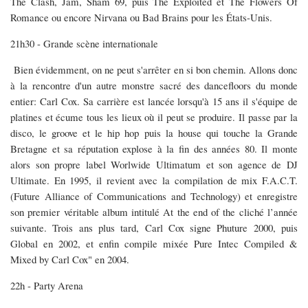
The Clash, Jam, Sham 69, puis The Exploited et The Flowers Of
Romance ou encore Nirvana ou Bad Brains pour les États-Unis.
21h30 - Grande scène internationale
Bien évidemment, on ne peut s'arrêter en si bon chemin. Allons donc
à la rencontre d'un autre monstre sacré des dancefloors du monde
entier: Carl Cox. Sa carrière est lancée lorsqu'à 15 ans il s'équipe de
platines et écume tous les lieux où il peut se produire. Il passe par la
disco, le groove et le hip hop puis la house qui touche la Grande
Bretagne et sa réputation explose à la fin des années 80. Il monte
alors son propre label Worlwide Ultimatum et son agence de DJ
Ultimate. En 1995, il revient avec la compilation de mix F.A.C.T.
(Future Alliance of Communications and Technology) et enregistre
son premier véritable album intitulé At the end of the cliché l’année
suivante. Trois ans plus tard, Carl Cox signe Phuture 2000, puis
Global en 2002, et enfin compile mixée Pure Intec Compiled &
Mixed by Carl Cox" en 2004.
22h - Party Arena