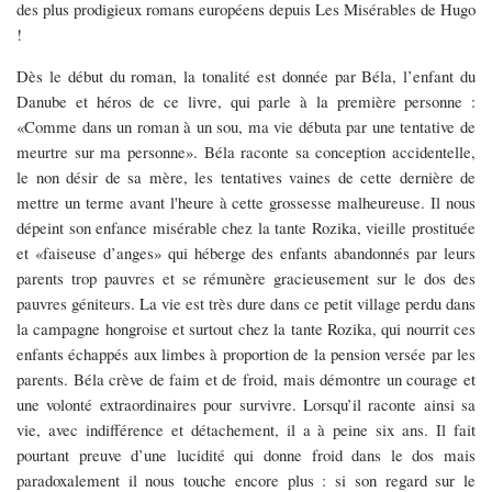
des plus prodigieux romans européens depuis Les Misérables de Hugo
!
Dès le début du roman, la tonalité est donnée par Béla, l’enfant du
Danube et héros de ce livre, qui parle à la première personne :
«Comme dans un roman à un sou, ma vie débuta par une tentative de
meurtre sur ma personne». Béla raconte sa conception accidentelle,
le non désir de sa mère, les tentatives vaines de cette dernière de
mettre un terme avant l'heure à cette grossesse malheureuse. Il nous
dépeint son enfance misérable chez la tante Rozika, vieille prostituée
et «faiseuse d’anges» qui héberge des enfants abandonnés par leurs
parents trop pauvres et se rémunère gracieusement sur le dos des
pauvres géniteurs. La vie est très dure dans ce petit village perdu dans
la campagne hongroise et surtout chez la tante Rozika, qui nourrit ces
enfants échappés aux limbes à proportion de la pension versée par les
parents. Béla crève de faim et de froid, mais démontre un courage et
une volonté extraordinaires pour survivre. Lorsqu’il raconte ainsi sa
vie, avec indifférence et détachement, il a à peine six ans. Il fait
pourtant preuve d’une lucidité qui donne froid dans le dos mais
paradoxalement il nous touche encore plus : si son regard sur le