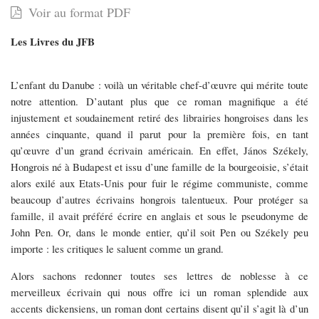
Voir au format PDF
un
Les Livres du JFB
chef-
d’œuvre
L’enfant du Danube : voilà un véritable chef-d’œuvre qui mérite toute
tombe
notre attention. D’autant plus que ce roman magnifique a été
injustement et soudainement retiré des librairies hongroises dans les
dans
années cinquante, quand il parut pour la première fois, en tant
l’oubli…
qu’œuvre d’un grand écrivain américain. En effet, János Székely,
Hongrois né à Budapest et issu d’une famille de la bourgeoisie, s’était
alors exilé aux Etats-Unis pour fuir le régime communiste, comme
beaucoup d’autres écrivains hongrois talentueux. Pour protéger sa
famille, il avait préféré écrire en anglais et sous le pseudonyme de
John Pen. Or, dans le monde entier, qu’il soit Pen ou Székely peu
importe : les critiques le saluent comme un grand.
Alors sachons redonner toutes ses lettres de noblesse à ce
merveilleux écrivain qui nous offre ici un roman splendide aux
accents dickensiens, un roman dont certains disent qu’il s’agit là d’un