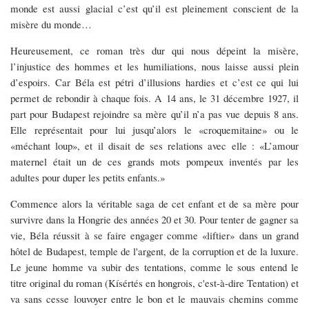
monde est aussi glacial c’est qu’il est pleinement conscient de la
misère du monde…
Heureusement, ce roman très dur qui nous dépeint la misère,
l’injustice des hommes et les humiliations, nous laisse aussi plein
d’espoirs. Car Béla est pétri d’illusions hardies et c’est ce qui lui
permet de rebondir à chaque fois. A 14 ans, le 31 décembre 1927, il
part pour Budapest rejoindre sa mère qu’il n’a pas vue depuis 8 ans.
Elle représentait pour lui jusqu’alors le «croquemitaine» ou le
«méchant loup», et il disait de ses relations avec elle : «L’amour
maternel était un de ces grands mots pompeux inventés par les
adultes pour duper les petits enfants.»
Commence alors la véritable saga de cet enfant et de sa mère pour
survivre dans la Hongrie des années 20 et 30. Pour tenter de gagner sa
vie, Béla réussit à se faire engager comme «liftier» dans un grand
hôtel de Budapest, temple de l'argent, de la corruption et de la luxure.
Le jeune homme va subir des tentations, comme le sous entend le
titre original du roman (Kísértés en hongrois, c'est-à-dire Tentation) et
va sans cesse louvoyer entre le bon et le mauvais chemins comme