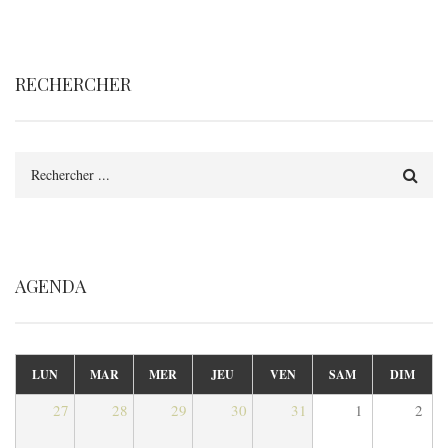
RECHERCHER
Rechercher
AGENDA
LUN
MAR
MER
JEU
VEN
SAM
DIM
27
28
29
30
31
1
2