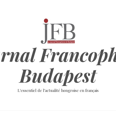
rnal Francop
Budapest
L'essentiel de l'actualité hongroise en français