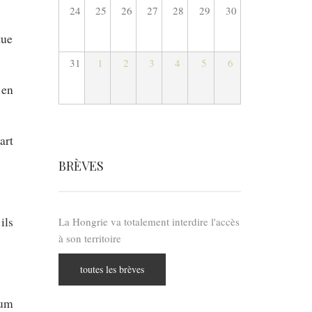
24
25
26
27
28
29
30
tue
31
1
2
3
4
5
6
 en
art
BRÈVES
ils
La Hongrie va totalement interdire l'accès
à son territoire
toutes les brèves
hum