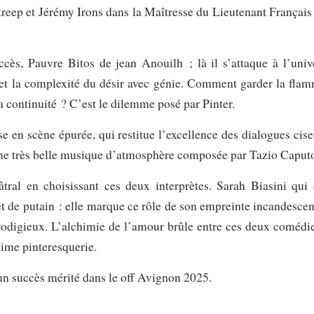
reep et Jérémy Irons dans la Maîtresse du Lieutenant Français
ccès, Pauvre Bitos de jean Anouilh ; là il s’attaque à l’univ
 et la complexité du désir avec génie. Comment garder la fla
la continuité ? C’est le dilemme posé par Pinter.
 en scène épurée, qui restitue l’excellence des dialogues cise
une très belle musique d’atmosphère composée par Tazio Caput
tral en choisissant ces deux interprètes. Sarah Biasini qui 
et de putain : elle marque ce rôle de son empreinte incandescen
prodigieux. L’alchimie de l’amour brûle entre ces deux comédi
lime pinteresquerie.
 un succès mérité dans le off Avignon 2025.