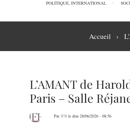
Main
POLITIQUE, INTERNATIONAL
SOC
navigation
Fil
Accueil
L
d'Ariane
L’AMANT de Harold
Paris – Salle Réjan
Par
JFB
le
dim 28/06/2026 - 08:56
L’AMANT