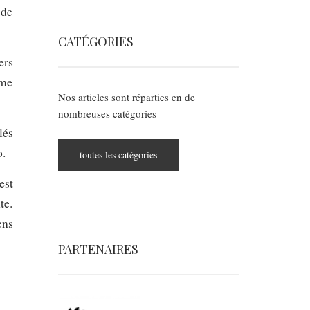
 de
CATÉGORIES
ers
mme
Nos articles sont réparties en de
nombreuses catégories
lés
o.
toutes les catégories
est
te.
ens
PARTENAIRES