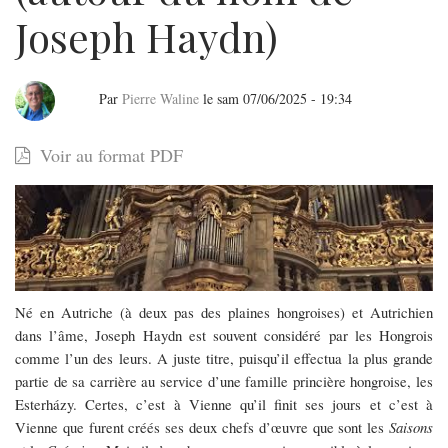
Joseph Haydn)
Par
Pierre Waline
le
sam 07/06/2025 - 19:34
Budapest:
Voir au format PDF
tenue
du
IVe
Festival
de
Né en Autriche (à deux pas des plaines hongroises) et Autrichien
dans l’âme, Joseph Haydn est souvent considéré par les Hongrois
musique
comme l’un des leurs. A juste titre, puisqu’il effectua la plus grande
sacrée
partie de sa carrière au service d’une famille princière hongroise, les
Esterházy. Certes, c’est à Vienne qu’il finit ses jours et c’est à
(autour
Vienne que furent créés ses deux chefs d’œuvre que sont les
Saisons