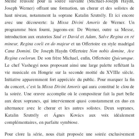
Même réussite pour la soirée suivante (Michael-Joseph Haydn,
Joseph Werner) offrant une formation, un chœur et des solistes de
haut niveau, notamment la soprane Katalin Szutrély. Et ici encore
avec une découverte: la
Missa Divini Amoris
de Werner. Un
programme bien fourni, jugeons-en: De Werner, outre sa Messe,
introduction aux oratorios
Saul et David
et
Adam
, S
alve Regina en ré
mineur, Regina coeli en do majeur
et un Offertoire en style madrigal
Cana Domini
. De Joseph Haydn Offertoire
Non nobis domine, Ave
Regina coelorun
. De son frère Michael, enfin, Offertoire
Quicumque
.
Le chef Vashegyi nous proposant ainsi une large palette reflétant la
vie musicale en Hongrie sur la seconde moitié du XVIIIe siècle.
Initiative apparemment fort appréciée du public. Pour marquer la fin
du concert, c’est la
Missa Divini Amoris
qui aura constitué le clou de
la soirée. Une œuvre accomplie où le compositeur fait la part belle
aux deux sopranes, qui interviennent quasi constamment en duo en
alternance avec le chœur et les autres solistes. Deux sopranes,
Katalin Szutrély et Ágnes Kovács aux voix idéalement
complémentaires, en parfaite symbiose.
Pour clore la série, nous était proposée une soirée exclusivement