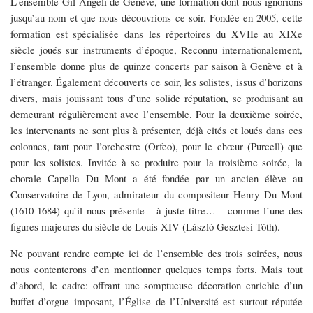
L’ensemble Gil Angeli de Genève, une formation dont nous ignorions
jusqu’au nom et que nous découvrions ce soir. Fondée en 2005, cette
formation est spécialisée dans les répertoires du XVIIe au XIXe
siècle joués sur instruments d’époque, Reconnu internationalement,
l’ensemble donne plus de quinze concerts par saison à Genève et à
l’étranger. Également découverts ce soir, les solistes, issus d’horizons
divers, mais jouissant tous d’une solide réputation, se produisant au
demeurant régulièrement avec l’ensemble. Pour la deuxième soirée,
les intervenants ne sont plus à présenter, déjà cités et loués dans ces
colonnes, tant pour l’orchestre (Orfeo), pour le chœur (Purcell) que
pour les solistes. Invitée à se produire pour la troisième soirée, la
chorale Capella Du Mont a été fondée par un ancien élève au
Conservatoire de Lyon, admirateur du compositeur Henry Du Mont
(1610-1684) qu’il nous présente - à juste titre… - comme l’une des
figures majeures du siècle de Louis XIV (László Gesztesi-Tóth).
Ne pouvant rendre compte ici de l’ensemble des trois soirées, nous
nous contenterons d’en mentionner quelques temps forts. Mais tout
d’abord, le cadre: offrant une somptueuse décoration enrichie d’un
buffet d’orgue imposant, l’Église de l’Université est surtout réputée