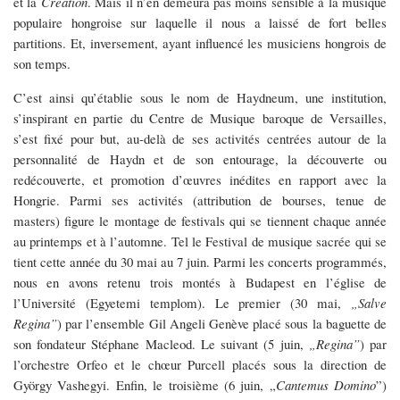
du
et la
Création
. Mais il n’en demeura pas moins sensible à la musique
populaire hongroise sur laquelle il nous a laissé de fort belles
nom
partitions. Et, inversement, ayant influencé les musiciens hongrois de
son temps.
de
C’est ainsi qu’établie sous le nom de Haydneum, une institution,
Joseph
s’inspirant en partie du Centre de Musique baroque de Versailles,
Haydn)
s’est fixé pour but, au-delà de ses activités centrées autour de la
personnalité de Haydn et de son entourage, la découverte ou
redécouverte, et promotion d’œuvres inédites en rapport avec la
Hongrie. Parmi ses activités (attribution de bourses, tenue de
masters) figure le montage de festivals qui se tiennent chaque année
au printemps et à l’automne. Tel le Festival de musique sacrée qui se
tient cette année du 30 mai au 7 juin. Parmi les concerts programmés,
nous en avons retenu trois montés à Budapest en l’église de
l’Université (Egyetemi templom). Le premier (30 mai,
„Salve
Regina”
) par l’ensemble Gil Angeli Genève placé sous la baguette de
son fondateur Stéphane Macleod. Le suivant (5 juin,
„Regina”
) par
l’orchestre Orfeo et le chœur Purcell placés sous la direction de
György Vashegyi. Enfin, le troisième (6 juin, „
Cantemus Domino
”)