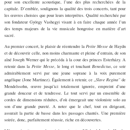
pour son excellente acoustique, l’une des plus recherchées de la
capitale. D’emblée, soulignons la qualité des trois concerts, tant pour
les œuvres choisies que pour leurs interprètes. Qualité recherchée par
son fondateur György Vashegyi visant à en faire chaque année l’un
des temps majeurs de la vie musicale hongroise en matière d’art
sacré.
Au premier concert, le plaisir de réentendre la
Petite Messe
de Haydn
et de découvrir celle, non moins charmante et pleine d’entrain, de son
aîné Joseph Werner qui le précéda à la cour des princes Esterházy. A
retenir dans la
Petite Messe
, le long et touchant
Benedictus
, ce soir
admirablement servi par une jeune soprane à la voix purement
angélique (Jone Martinez). Également à retenir, ce „
Slave Regina”
de
Mendelssohn, œuvre jusqu’ici totalement ignorée, empreint d’une
grande douceur et de tendresse. Le tout servi par un ensemble de
cordes de dimensions réduites, d’où émergeait une violoniste solo au
son d’une grande pureté. A noter que le chef, tout en dirigeant,
assurait la partie de basse dans les passages chantés. Une première
soirée, donc, parfaitement réussie, riche en découvertes.