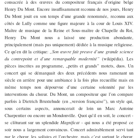
consacrée à des œuvres du compositeur français d’origine belge
Henry Du Mont. Encore insuffisamment reconnu de nos jours, Henry
Du Mont jouit en son temps d’une grande renommée, reconnu aux
côtés de Lully comme une figure majeure à la cour de Louis XIV.
Maître de musique de la Reine et Sous-maître de Chapelle du Roi,
Henry Du Mont nous a laissé une production abondante,
principalement (mais pas uniquement) dédiée à la musique religieuse.
Ce qu’en dit la critique:
„Son œuvre fait preuve d’une grande science
du contrepoint et d’une remarquable modernité”
(wikipédia). Les
pièces inscrites au programme, „petits et grands” motets, duos. Un
concert qui se démarquait des deux précédents nous ramenant un
siècle en arrière pour une ambiance à la fois plus recueillie mais en
même temps non dépourvue d’une certaine solennité par les
interventions du chœur. Du Mont, un compositeur que l’on compare
parfois à Dietrich Bruxtehude (en „version française”), un style qui,
sous certains aspects, annoncerait de loin un Marc Antoine
Charpentier ou encore un Mondonville. Quoi qu’il en soit, le concert -
se clôturant sur un splendide
Magnificat
- qui nous a été proposé ce
soir nous a largement convaincus. Concert admirablement servi tant
par le chœur, les solistes et l’orchestre, mais c’est surtout le chœur,