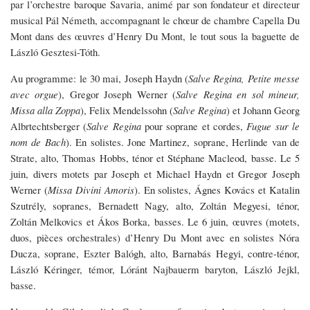
par l’orchestre baroque Savaria, animé par son fondateur et directeur
musical Pál Németh, accompagnant le chœur de chambre Capella Du
Mont dans des œuvres d’Henry Du Mont, le tout sous la baguette de
László Gesztesi-Tóth.
Au programme: le 30 mai, Joseph Haydn (
Salve Regina, Petite messe
avec orgue
), Gregor Joseph Werner (
Salve Regina en sol mineur,
Missa alla Zoppa
), Felix Mendelssohn (
Salve Regina
) et Johann Georg
Albrtechtsberger (
Salve Regina
pour soprane et cordes,
Fugue sur le
nom de Bach
). En solistes. Jone Martinez, soprane, Herlinde van de
Strate, alto, Thomas Hobbs, ténor et Stéphane Macleod, basse. Le 5
juin, divers motets par Joseph et Michael Haydn et Gregor Joseph
Werner (
Missa Divini Amoris
). En solistes, Ágnes Kovács et Katalin
Szutrély, sopranes, Bernadett Nagy, alto, Zoltán Megyesi, ténor,
Zoltán Melkovics et Ákos Borka, basses. Le 6 juin, œuvres (motets,
duos, pièces orchestrales) d’Henry Du Mont avec en solistes Nóra
Ducza, soprane, Eszter Balógh, alto, Barnabás Hegyi, contre-ténor,
László Kéringer, témor, Lóránt Najbauerm baryton, László Jejkl,
basse.