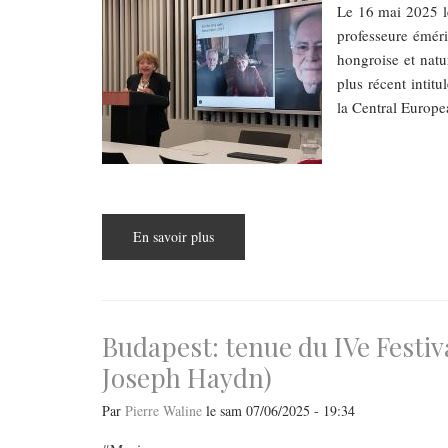
Le 16 mai 2025 le
professeure éméri
hongroise et natu
plus récent intit
la Central Europ
En savoir plus
sur
Interview
avec
Susan
Rubin
Suleiman
Budapest: tenue du IVe Festi
Joseph Haydn)
Par
Pierre Waline
le
sam 07/06/2025 - 19:34