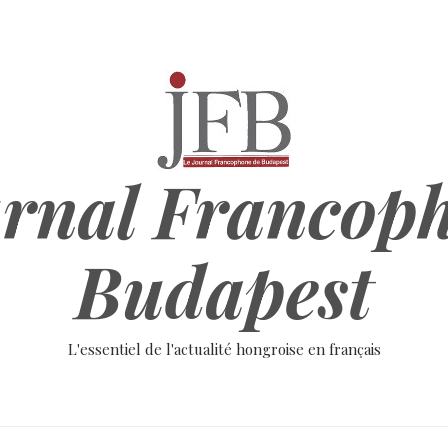
rnal Francop
Budapest
L'essentiel de l'actualité hongroise en français