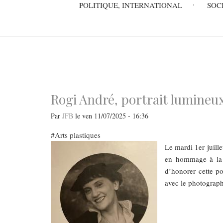
Main
POLITIQUE, INTERNATIONAL
SOC
navigation
Rogi André, portrait lumineu
Par
JFB
le
ven 11/07/2025 - 16:36
Arts plastiques
Le mardi 1er juille
en hommage à la 
d’honorer cette por
avec le photograp