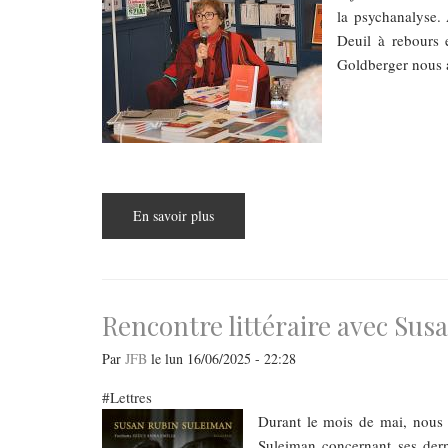
la psychanalyse. 
Deuil à rebours 
Goldberger nous 
En savoir plus
sur
Deuil
a
rebours,
un
livre
inattendu
:
Rencontre littéraire avec Su
Rencontre
littéraire
avec
Par
JFB
le
lun 16/06/2025 - 22:28
Yvette
Goldberger
Lettres
Durant le mois de mai, nous
Suleiman concernant ses dern