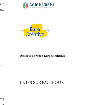
er,
tte
Dialogues France-Europe centrale
LE JFB SUR FACEBOOK
bin
t A