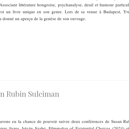
Associant littérature hongroise, psychanalyse, deuil et humour particuli
est un livre unique en son genre. Lors de sa venue à Budapest, Yve
a donné un aperçu de la genèse de son ouvrage.
san Rubin Suleiman
 avons eu la chance de pouvoir suivre deux conférences de Susan Ru
iers livres, István Szabó, Filmmaker of Existential Choices (2024) e