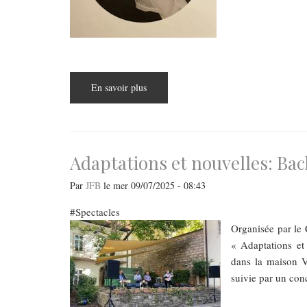
En savoir plus
sur
Rogi
André,
portrait
lumineux
d’une
femme
dans
Adaptations et nouvelles: Ba
l’ombre
Par
JFB
le
mer 09/07/2025 - 08:43
Spectacles
Organisée par le 
« Adaptations et
dans la maison Vi
suivie par un con