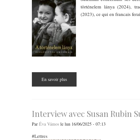
történelem lánya (2024), tr
(2023), ce qui en francais ferai
En savoir plus
sur
Rencontre
littéraire
avec
Susan
Rubin
Suleiman
Interview avec Susan Rubin 
Par
Éva Vámos
le
lun 16/06/2025 - 07:13
Lettres