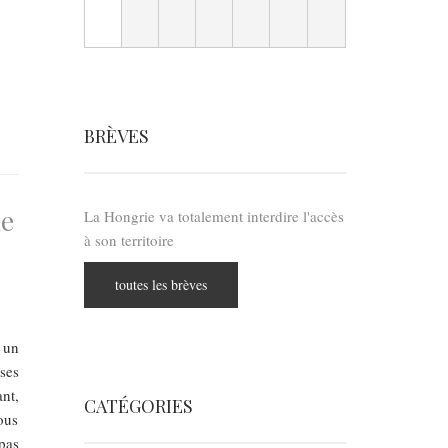
BRÈVES
de
La Hongrie va totalement interdire l'accès
à son territoire
toutes les brèves
 un
ses
nt,
CATÉGORIES
ous
pas