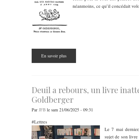
néanmoins, ce qu’il concédait volo
En savoir plus
sur
Opéra:
une
heureuse
(re)découverte,
Armida
de
Haydn
Deuil a rebours, un livre inat
sur
la
Goldberger
scène
de
Budapest
Par
JFB
le
sam 21/06/2025 - 09:31
(studio
Eiffel)
Lettres
Le 7 mai dernier,
sujet de son livre