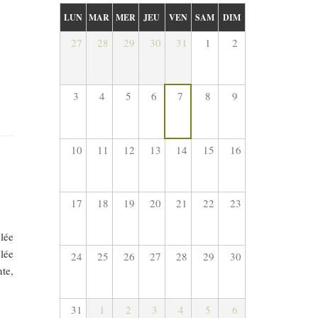
LUN
MAR
MER
JEU
VEN
SAM
DIM
27
28
29
30
31
1
2
3
4
5
6
7
8
9
10
11
12
13
14
15
16
17
18
19
20
21
22
23
lée
lée
24
25
26
27
28
29
30
te,
31
1
2
3
4
5
6