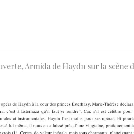
uverte, Armida de Haydn sur la scène 
n opéra de Haydn à la cour des princes Esterházy, Marie-Thérèse déclara
ra, c’est à Esterháza qu’il faut se rendre”. Car, s’il est célèbre pour 
rales et instrumentales, Haydn l’est moins pour ses opéras. Et pourta
ressé lui-même, il nous en a laissé près d’une vingtaine, pratiquement t
ngrois (1). Certes, de valeur inégale, mais tous charmants, n’atteignant 