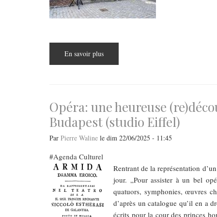
En savoir plus
sur
Adaptations
et
nouvelles:
Bach
et
la
prose
Opéra: une heureuse (re)déco
hongroise
contemporaine
Budapest (studio Eiffel)
Par
Pierre Waline
le
dim 22/06/2025 - 11:45
Agenda Culturel
Rentrant de la représentation d’u
jour. „Pour assister à un bel opé
quatuors, symphonies, œuvres cho
d’après un catalogue qu’il en a d
écrits pour la cour des princes ho