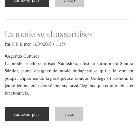
Une
affaire
de
style
La mode se «hussardise»
Par
JFB
le
mer 11/04/2007 - 11:39
Agenda Culturel
La mode se «hussardise» Nanushka, c’est le surnom de Sandra
Sándor, jeune designer de mode budapestoise qui a le vent en
poupe. Diplômée de la prestigieuse London College of Fashion, la
jeune femme crée des vêtements aussi élégants que confortables et
fonctionnels.
En savoir plus
sur
1 vue
La
mode
se
«hussardise»