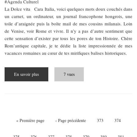
Agenda Culturel
La Dolce vita Cara Italia, voici quelques mots doux couchés dans
un carnet, un ordinateur, un journal francophone hongrois, une
toile d’araignée puis la boîte mail de mes cousins milanais. Loin
de Venise, voir Rome et vivre. Il n’y a pas d’autre sentiment que
cette sensation d’exister par tous les pores de ton Histoire. Chère
Rom’antique capitale, je te dédie la liste impressionnée de mes
vacances romaines au cœur de tes mirifiques balises historiques.
En savoir plus
sur
7 vues
Rome
parcours
par
Emmanuelle
Sacchet
Pagination
Première
« Première page
Page
‹ Page précédente
Page
373
Page
374
page
précédente
Page
375
Page
376
Page
377
Page
378
Page
379
Page
380
Page
381