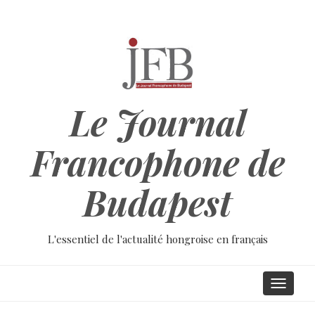
Aller
au
contenu
principal
Le Journal
Francophone de
Budapest
L'essentiel de l'actualité hongroise en français
Main
Toggle
navigati