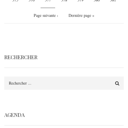
courante
Page
Page suivante ›
Dernière
Dernière page »
suivante
page
RECHERCHER
Rechercher
AGENDA