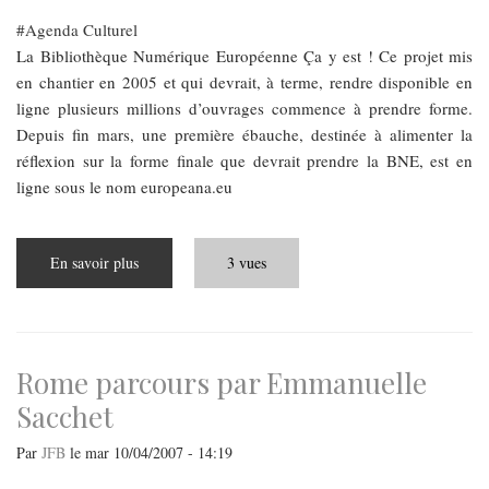
Agenda Culturel
La Bibliothèque Numérique Européenne Ça y est ! Ce projet mis
en chantier en 2005 et qui devrait, à terme, rendre disponible en
ligne plusieurs millions d’ouvrages commence à prendre forme.
Depuis fin mars, une première ébauche, destinée à alimenter la
réflexion sur la forme finale que devrait prendre la BNE, est en
ligne sous le nom europeana.eu
En savoir plus
sur
3 vues
Des
souris
et
des
pommes
Rome parcours par Emmanuelle
Sacchet
Par
JFB
le
mar 10/04/2007 - 14:19