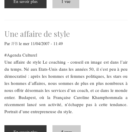
En savoir plus
sur
1 vue
Science
avec
conscience
Une affaire de style
Par
JFB
le
mer 11/04/2007 - 11:49
Agenda Culturel
Une affaire de style Le coaching - conseil en image est dans l’air
du temps. Né aux Etats-Unis dans les années 50, il s’est peu à peu
démocratisé : après les hommes et femmes politiques, les stars ou
les hommes d’affaires, nous sommes de plus en plus nombreux à
nous offrir désormais les services d’un coach, et ce dans le monde
entier. Budapest, où la Française Caroline Khamphommala a
récemment lancé son activité, n’échappe pas à cette tendance.
Portrait d’une entrepreneuse du style.
En savoir plus
sur
5 vues