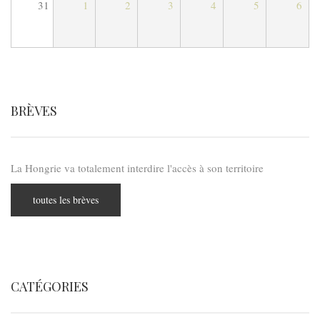
31
1
2
3
4
5
6
BRÈVES
La Hongrie va totalement interdire l'accès à son territoire
toutes les brèves
CATÉGORIES