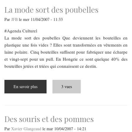
La mode sort des poubelles
Par
JFB
le
mer 11/04/2007 - 11:33
Agenda Culturel
La mode sort des poubelles Que deviennent les bouteilles en
plastique une fois vides ? Elles sont transformées en vêtements en
laine polaire. Cinq bouteilles suffisent pour fabriquer une écharpe
et vingt-sept pour un pull. En Hongrie ce sont quelque 40% des
bouteilles jetées et triées qui connaissent ce destin.
En savoir plus
sur
3 vues
La
mode
sort
des
poubelles
Des souris et des pommes
Par
Xavier Glangeaud
le
mar 10/04/2007 - 14:21