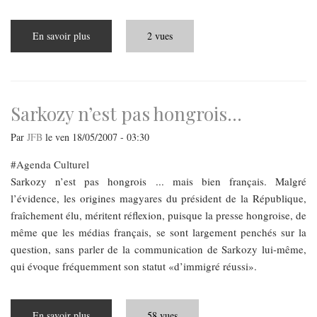
En savoir plus
sur
2 vues
La
tombe
profanée
Sarkozy n’est pas hongrois...
Par
JFB
le
ven 18/05/2007 - 03:30
Agenda Culturel
Sarkozy n’est pas hongrois ... mais bien français. Malgré
l’évidence, les origines magyares du président de la République,
fraîchement élu, méritent réflexion, puisque la presse hongroise, de
même que les médias français, se sont largement penchés sur la
question, sans parler de la communication de Sarkozy lui-même,
qui évoque fréquemment son statut «d’immigré réussi».
En savoir plus
sur
58 vues