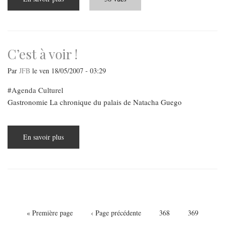
Sarkozy
n’est
pas
hongrois...
C’est à voir !
Par
JFB
le
ven 18/05/2007 - 03:29
Agenda Culturel
Gastronomie La chronique du palais de Natacha Guego
En savoir plus
sur
C’est
à
voir
!
Pagination
Première
« Première page
Page
‹ Page précédente
Page
368
Page
369
page
précédente