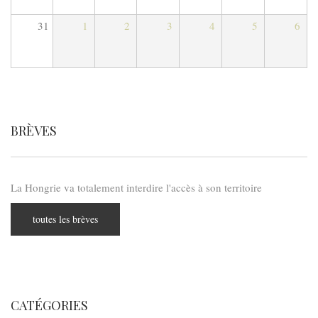
31
1
2
3
4
5
6
BRÈVES
La Hongrie va totalement interdire l'accès à son territoire
toutes les brèves
CATÉGORIES