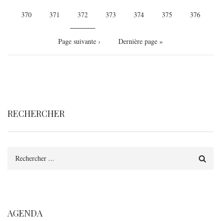
Page
370
Page
371
Page
372
Page
373
Page
374
Page
375
Page
376
courante
Page
Page suivante ›
Dernière
Dernière page »
suivante
page
RECHERCHER
Rechercher
AGENDA