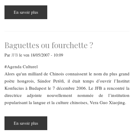
En savoir plus
sur
Des
souris
et
des
pommes
-
Joost
Baguettes ou fourchette ?
une
mise
au
Par
JFB
le
ven 18/05/2007 - 10:09
point
Agenda Culturel
Alors qu'un milliard de Chinois connaissent le nom du plus grand
poète hongrois, Sándor Petõfi, il était temps d’ouvrir l’Institut
Konfucius à Budapest le 7 décembre 2006. Le JFB a rencontré la
directrice adjointe nouvellement nommée de l’institution
popularisant la langue et la culture chinoises, Vera Guo Xiaojing.
En savoir plus
sur
Baguettes
ou