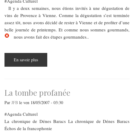
Agenda Culturel
Il y a deux semaines, nous étions invités à une dégustation de
vins de Provence à Vienne. Comme la dégustation s’est terminée
assez tôt, nous avons décidé de rester à Vienne et de profiter d’une
belle journée de printemps. Et comme nous sommes gourmands,
nous avons fait des étapes gourmandes..
En savoir plus
sur
Étapes
gourmandes
a
Vienne
La tombe profanée
Par
JFB
le
ven 18/05/2007 - 03:30
Agenda Culturel
La chronique de Dénes Baracs La chronique de Dénes Baracs
Échos de la francophonie