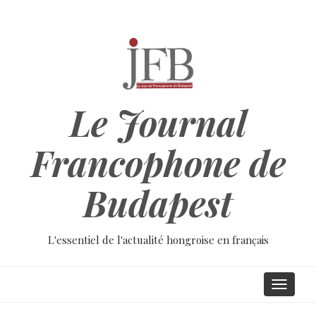
Aller
au
contenu
principal
Le Journal
Francophone de
Budapest
L'essentiel de l'actualité hongroise en français
Main
Toggle
navigati