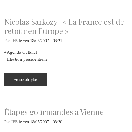
fourchette
?
Nicolas Sarkozy : « La France est de
retour en Europe »
Par
JFB
le
ven 18/05/2007 - 03:31
Agenda Culturel
Election présidentielle
En savoir plus
sur
Nicolas
Sarkozy
:
«
La
France
est
Étapes gourmandes a Vienne
de
retour
en
Par
JFB
le
ven 18/05/2007 - 03:30
Europe
»