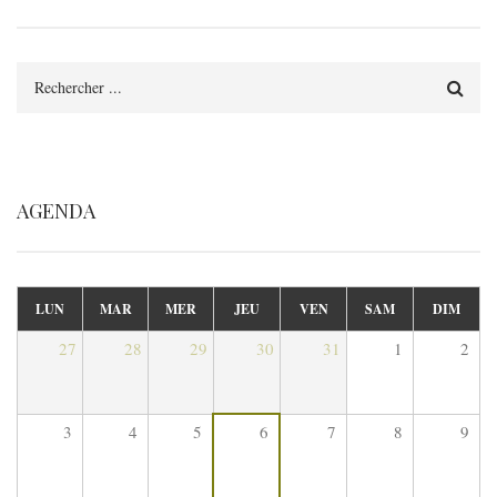
Rechercher
AGENDA
LUN
MAR
MER
JEU
VEN
SAM
DIM
27
28
29
30
31
1
2
3
4
5
6
7
8
9