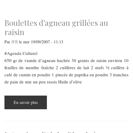
navigation
Boulettes d’agneau grillées au
raisin
Par
JFB
le
mer 19/09/2007 - 11:13
Agenda Culturel
650 gr de viande d’agneau hachée 30 grains de raisin environ 10
feuilles de menthe fraîche 2 cuillères de lait 2 œufs ½ cuillère à
café de cumin en poudre 1 pincée de paprika en poudre 3 tranches
de pain de mie un peu rassis Huile d’olive
En savoir plus
sur
Boulettes
d’agneau
grillées
au
raisin