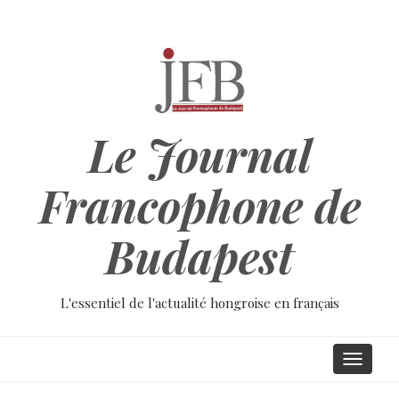
Aller
au
contenu
principal
Le Journal
Francophone de
Budapest
L'essentiel de l'actualité hongroise en français
Main
Toggle
navigati