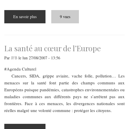
En savoir plus
sur
9 vues
Le
tourisme
dentaire
en
Hongrie
La santé au cœur de l’Europe
Par
JFB
le
lun 27/08/2007 - 13:56
Agenda Culturel
Cancers, SIDA, grippe aviaire, vache folle, pollution… Les
menaces sur la santé font partie des champs communs aux
Européens puisque pandémies, catastrophes environnementales ou
maladies communes aux différents pays ne s’arrêtent pas aux
frontières. Face à ces menaces, les divergences nationales sont
réelles malgré une volonté commune : protéger les citoyens.