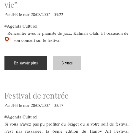
vie”
Par
JFB
le
mar 28/08/2007 - 03:22
Agenda Culturel
Rencontre avec le pianiste de jazz, Kálmán Oláh, à l’occasion de
son concert sur le festival
En savoir plus
sur
3 vues
„L'improvisation
est
un
mode
de
vie”
Festival de rentrée
Par
JFB
le
mar 28/08/2007 - 03:17
Agenda Culturel
Si vous n'avez pas pu profiter du Sziget ou si votre soif de festival
n'est pas rassasiée, la 6ème édition du Happy Art Festival