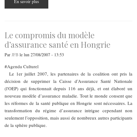
En savoir plus
sur
La
santé
au
cœur
de
l’Europe
Le compromis du modèle
d’assurance santé en Hongrie
Par
JFB
le
lun 27/08/2007 - 13:53
Agenda Culturel
Le 1er juillet 2007, les partenaires de la coalition ont pris la
décision de supprimer la Caisse d’Assurance Santé Nationale
(l'OEP) qui fonctionnait depuis 116 ans déjà, et ont élaboré un
nouveau modèle d’assurance maladie. Tout le monde consent que
les réformes de la santé publique en Hongrie sont nécessaires. La
transformation du régime d’assurance intrigue cependant non
seulement l’opposition, mais aussi de nombreux autres participants
de la sphère publique.