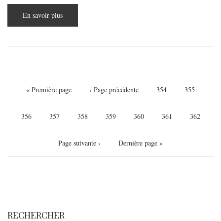
En savoir plus
sur
Le
compromis
du
modèle
d’assurance
santé
en
Hongrie
Pagination
Première
« Première page
Page
‹ Page précédente
Page
354
Page
355
page
précédente
Page
356
Page
357
Page
358
Page
359
Page
360
Page
361
Page
362
courante
Page
Page suivante ›
Dernière
Dernière page »
suivante
page
RECHERCHER