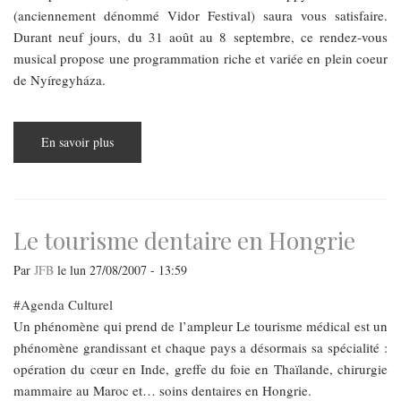
(anciennement dénommé Vidor Festival) saura vous satisfaire.
Durant neuf jours, du 31 août au 8 septembre, ce rendez-vous
musical propose une programmation riche et variée en plein coeur
de Nyíregyháza.
En savoir plus
sur
Festival
de
rentrée
Le tourisme dentaire en Hongrie
Par
JFB
le
lun 27/08/2007 - 13:59
Agenda Culturel
Un phénomène qui prend de l’ampleur Le tourisme médical est un
phénomène grandissant et chaque pays a désormais sa spécialité :
opération du cœur en Inde, greffe du foie en Thaïlande, chirurgie
mammaire au Maroc et… soins dentaires en Hongrie.