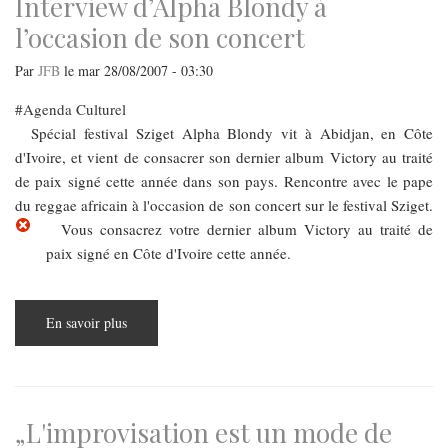
Interview d’Alpha Blondy à
l’occasion de son concert
Par
JFB
le
mar 28/08/2007 - 03:30
Agenda Culturel
Spécial festival Sziget Alpha Blondy vit à Abidjan, en Côte
d'Ivoire, et vient de consacrer son dernier album Victory au traité
de paix signé cette année dans son pays. Rencontre avec le pape
du reggae africain à l'occasion de son concert sur le festival Sziget.
Vous consacrez votre dernier album Victory au traité de
paix signé en Côte d'Ivoire cette année.
En savoir plus
sur
Interview
d’Alpha
Blondy
à
l’occasion
de
son
„L'improvisation est un mode de
concert