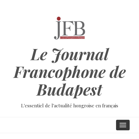
Aller
au
contenu
principal
Le Journal
Francophone de
Budapest
L'essentiel de l'actualité hongroise en français
Main
Toggle
navigati