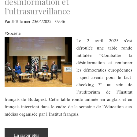
désinformation et
à
l’honneur
l’ultrasurveillance
au
côté
des
Par
JFB
le
mer 23/04/2025 - 09:46
grands
classiques
du
Société
répertoire
(Mozart,
​​​​​​​Le 2 avril 2025 s’est
Beethoven,
déroulée une table ronde
Wagner)
intitulée “Combattre la
désinformation et renforcer
les démocraties européennes
: quel avenir pour le fact-
checking ?” au sein de
l’auditorium de l’Institut
français de Budapest. Cette table ronde animée en anglais et en
français intervient dans le cadre de la semaine de l’éducation aux
médias organisée par l’Institut français.
En savoir plus
sur