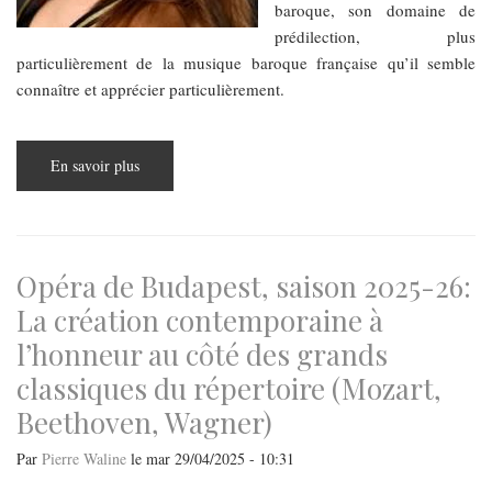
baroque, son domaine de
prédilection, plus
particulièrement de la musique baroque française qu’il semble
connaître et apprécier particulièrement.
En savoir plus
sur
La
musique
baroque
française
à
l’honneur
sur
Opéra de Budapest, saison 2025-26:
la
scène
La création contemporaine à
de
Budapest
l’honneur au côté des grands
:
Rameau,
classiques du répertoire (Mozart,
Boismortier,
Clérambault,
Blamont
Beethoven, Wagner)
(1)
Par
Pierre Waline
le
mar 29/04/2025 - 10:31