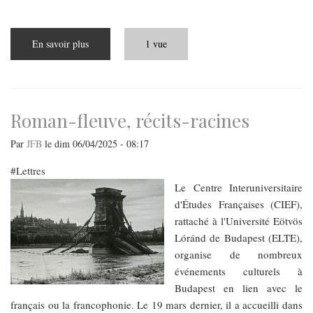
En savoir plus
sur
1 vue
"Nous
ne
retournerons
plus
à
Sashalom"
Roman-fleuve, récits-racines
Par
JFB
le
dim 06/04/2025 - 08:17
Lettres
Le Centre Interuniversitaire
d'Études Françaises (CIEF),
rattaché à l'Université Eötvös
Lóránd de Budapest (ELTE),
organise de nombreux
événements culturels à
Budapest en lien avec le
français ou la francophonie. Le 19 mars dernier, il a accueilli dans