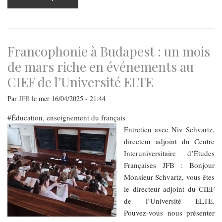
Table
ronde
sur
le
fact-
checking,
la
Francophonie à Budapest : un mois
désinformation
et
de mars riche en événements au
l’ultrasurveillance
CIEF de l’Université ELTE
Par
JFB
le
mer 16/04/2025 - 21:44
Éducation, enseignement du français
Entretien avec Niv Schvartz,
directeur adjoint du Centre
Interuniversitaire d’Études
Françaises JFB : Bonjour
Monsieur Schvartz, vous êtes
le directeur adjoint du CIEF
de l’Université ELTE.
Pouvez-vous nous présenter