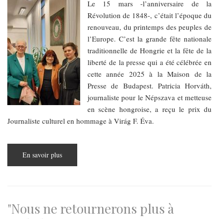
Le 15 mars -l’anniversaire de la
Révolution de 1848-, c’était l’époque du
renouveau, du printemps des peuples de
l’Europe. C’est la grande fête nationale
traditionnelle de Hongrie et la fête de la
liberté de la presse qui a été célébrée en
cette année 2025 à la Maison de la
Presse de Budapest. Patricia Horváth,
journaliste pour le Népszava et metteuse
en scène hongroise, a reçu le prix du
Journaliste culturel en hommage à Virág F. Éva.
En savoir plus
sur
La
fête
de
la
liberté
de
presse
"Nous ne retournerons plus à
à
Budapest