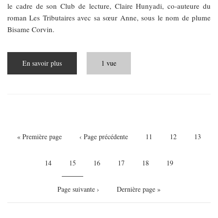
le cadre de son Club de lecture, Claire Hunyadi, co-auteure du
roman Les Tributaires avec sa sœur Anne, sous le nom de plume
Bisame Corvin.
En savoir plus
sur
1 vue
Roman-
fleuve,
récits-
racines
Pagination
Première
« Première page
Page
‹ Page précédente
Page
11
Page
12
Page
13
page
précédente
Page
14
Page
15
Page
16
Page
17
Page
18
Page
19
courante
Page
Page suivante ›
Dernière
Dernière page »
suivante
page