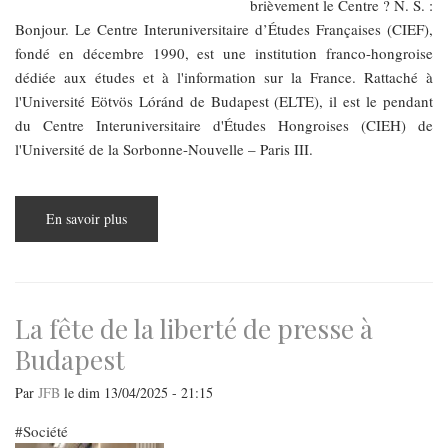
brièvement le Centre ? N. S. :
Bonjour. Le Centre Interuniversitaire d’Études Françaises (CIEF),
fondé en décembre 1990, est une institution franco-hongroise
dédiée aux études et à l'information sur la France. Rattaché à
l'Université Eötvös Lóránd de Budapest (ELTE), il est le pendant
du Centre Interuniversitaire d'Études Hongroises (CIEH) de
l'Université de la Sorbonne-Nouvelle – Paris III.
En savoir plus
sur
Francophonie
à
Budapest
:
un
mois
de
La fête de la liberté de presse à
mars
riche
Budapest
en
événements
au
Par
JFB
le
dim 13/04/2025 - 21:15
CIEF
de
l’Université
Société
ELTE