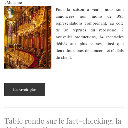
Musique
Pour la saison à venir, nous sont
annoncées non moins de 385
représentations comprenant, au côté
de 36 reprises du répertoire, 7
nouvelles productions, 14 spectacles
dédiés aux plus jeunes, ainsi que
deux douzaines de concerts et récitals
de chant.
En savoir plus
sur
Opéra
de
Budapest,
saison
2025-
26:
La
Table ronde sur le fact-checking, la
création
contemporaine